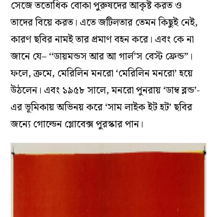
সেজে ততোধিক বোকা পুরুষদের আকৃষ্ট করত ও
তাদের বিয়ে করত। এতে জটিলতার তেমন কিছুই নেই,
কারণ ছবির নামই তার প্রমাণ বহন করে। এবং কে না
জানে যে– ‘‘ডায়মন্ডস আর আ গার্ল’স বেস্ট ফ্রেন্ড”।
ফলে, ক্রমে, মেরিলিন মনরো ‘মেরিলিন মনরো’ হয়ে
উঠলেন। এবং ১৯৫৮ সালে, মনরো পুনরায় ‘ডাম্ব ব্লন্ড’-
এর ভূমিকায় অভিনয় করে ‘সাম লাইক ইট হট’ ছবির
জন্যে গোল্ডেন গ্লোবেক্স পুরস্কার পান।