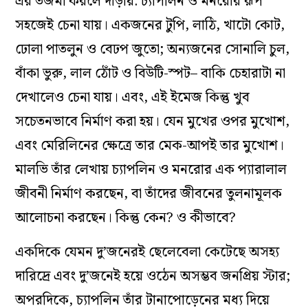
এর তর্জমা করলে দাঁড়ায়: চ্যাপলিন ও মনরোর রূপ
সহজেই চেনা যায়। একজনের টুপি, লাঠি, খাটো কোট,
ঢোলা পাতলুন ও বেঢপ জুতো; অন্যজনের সোনালি চুল,
বাঁকা ভুরু, লাল ঠোঁট ও বিউটি-স্পট– বাকি চেহারাটা না
দেখালেও চেনা যায়। এবং, এই ইমেজ কিন্তু খুব
সচেতনভাবে নির্মাণ করা হয়। যেন মুখের ওপর মুখোশ,
এবং মেরিলিনের ক্ষেত্রে তার মেক-আপই তার মুখোশ।
মালভি তাঁর লেখায় চ্যাপলিন ও মনরোর এক প্যারালাল
জীবনী নির্মাণ করছেন, বা তাঁদের জীবনের তুলনামূলক
আলোচনা করছেন। কিন্তু কেন? ও কীভাবে?
একদিকে যেমন দু’জনেরই ছেলেবেলা কেটেছে অসহ্য
দারিদ্রে এবং দু’জনেই হয়ে ওঠেন অসম্ভব জনপ্রিয় স্টার;
অপরদিকে, চ্যাপলিন তাঁর টানাপোড়েনের মধ্য দিয়ে