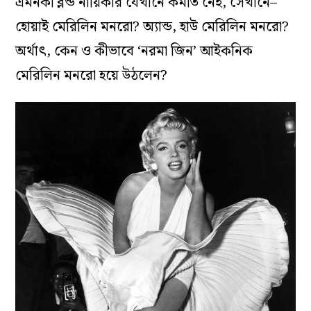
এমনকী ব্লন্ড নায়িকার যেখানে কমতি নেই, সেখানে–
হোয়াই মেরিলিন মনরো? অ্যান্ড, হাউ মেরিলিন মনরো?
অর্থাৎ, কেন ও কীভাবে ‘নরমা জিন’ আইকনিক
মেরিলিন মনরো হয়ে উঠলেন?