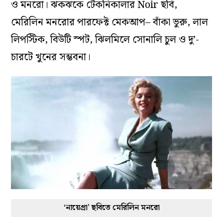
ও মনরো। ঝকঝকে টেকনিকালার Noir ছবি,
মেরিলিন মনরোর পারফেক্ট মেকআপ– বাঁকা ভুরু, লাল
লিপস্টিক, বিউটি স্পট, ঝিলমিলে সোনালি চুল ও দু’-
চারটে খুনের সম্ভবনা।
‘নায়েগ্রা’ ছবিতে মেরিলিন মনরো