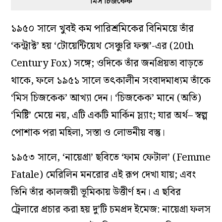
‘মিস চিজকেক’
১৯৫০ সালে খুবই কম পারিশ্রমিকের বিনিময়ে তাঁর
‘কন্ট্রাক্ট’ হয় ‘টোয়েন্টিয়েথ সেঞ্চুরি ফক্স’-এর (20th
Century Fox) সঙ্গে; ওদিকে তাঁর জনপ্রিয়তা বাড়তে
থাকে, ফলে ১৯৫১ সালে তৎকালীন সংবাদমাধ্যম তাঁকে
‘মিস চিজকেক’ আখ্যা দেন। ‘চিজকেক’ মানে (অতি)
‘মিষ্টি’ মেয়ে নয়, এটি একটি মার্কিন স্ল্যাং; যার অর্থ– স্বল্প
পোশাক পরা মহিলা, সস্তা ও লোভনীয় বস্তু।
১৯৫৩ সালে, ‘নায়েগ্রা’ ছবিতে ‘ফাম ফেটাল’ (Femme
Fatale) মেরিলিন মনরোর এই রূপ দেখা যায়; এবং
তিনি তাঁর কালজয়ী ভূমিকায় উত্তীর্ণ হন। এ ছবির
ট্রেলারে প্রচার করা হয় দু’টি চমপ্রদ ইমেজ: নায়েগ্রা ফলস