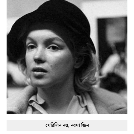
মেরিলিন নয়, নরমা জিন