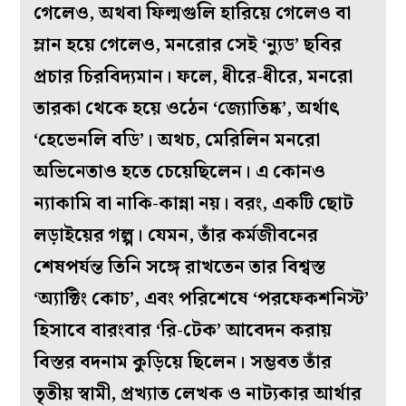
গেলেও, অথবা ফিল্মগুলি হারিয়ে গেলেও বা
ম্লান হয়ে গেলেও, মনরোর সেই ‘ন্যুড’ ছবির
প্রচার চিরবিদ্যমান। ফলে, ধীরে-ধীরে, মনরো
তারকা থেকে হয়ে ওঠেন ‘জ্যোতিষ্ক’, অর্থাৎ
‘হেভেনলি বডি’। অথচ, মেরিলিন মনরো
অভিনেতাও হতে চেয়েছিলেন। এ কোনও
ন্যাকামি বা নাকি-কান্না নয়। বরং, একটি ছোট
লড়াইয়ের গল্প। যেমন, তাঁর কর্মজীবনের
শেষপর্যন্ত তিনি সঙ্গে রাখতেন তার বিশ্বস্ত
‘অ্যাক্টিং কোচ’, এবং পরিশেষে ‘পরফেকশনিস্ট’
হিসাবে বারংবার ‘রি-টেক’ আবেদন করায়
বিস্তর বদনাম কুড়িয়ে ছিলেন। সম্ভবত তাঁর
তৃতীয় স্বামী, প্রখ্যাত লেখক ও নাট্যকার আর্থার