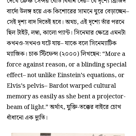
দেখে ফ্রেঞ্চ সেন্সর বোর্ড বিধান দেয়– যে দৃশ্যে ব্রিজিদ
বার্দো উলঙ্গ হয়ে এক কিশোরের সামনে ঘুরে বেড়াচ্ছেন–
সেই দৃশ্য বাদ দিতেই হবে। অথচ, এই দৃশ্যে তাঁর পরনে
ছিল টাইট, লম্বা, কালো প্যান্ট। সিনেমার ক্ষেত্রে এমনটা
কখনও-সখনও ঘটে যায়– যাকে বলে সিনেম্যাটিক
ম্যাজিক। চাক স্টিফেন্স (২০০০) লিখছেন: “More a
force against reason, or a blinding special
effect– not unlike Einstein’s equations, or
Elvis’s pelvis– Bardot warped cultural
memory as easily as she bent a projector-
beam of light.” অর্থাৎ, যুক্তি-তক্কের বাইরে চোখ
ধাঁধানো এক দ্যুতি।