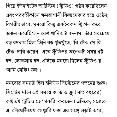
গিয়ে ইউনাইটেড আর্টিস্টস (স্টুডিও) গঠন করেছিলেন
এবং পরবর্তীকালে ক্ষমতাশালী ফিল্মমেকার হয়ে ওঠেন;
বিপরীতভাবে, মনরো কিন্তু একইরকম স্ট্রাগল করে
অর্জন করেছিলেন বেশ খানিকটা বদনাম। তাঁর সবচেয়ে
বড় বদনাম ছিল: তিনি বড় খুঁতখুঁতে, ‘রি-টেক পে রি-
টেক’ দাবি করেন। এতে স্টুডিওর অনেকটা সময় নষ্ট
হত, লোকসান হত, এদিকে মনরো ছিলেন স্টুডিও-র
‘মানি মেকিং ডল’।
মনরোর সময়টা ছিল হলিউড সিস্টেমের পতনের শুরু।
সিস্টেম মানে এই সময়ে কাস্ট ও ক্রু (সাত বছরের)
কন্ট্রাক্টে স্টুডিও তে ‘চাকরি’ করতেন। এদিকে, ১৯৫৪-
এ, টোয়েন্টিয়েথ সেঞ্চুরি ফক্স-এর সঙ্গে লড়াই করে,