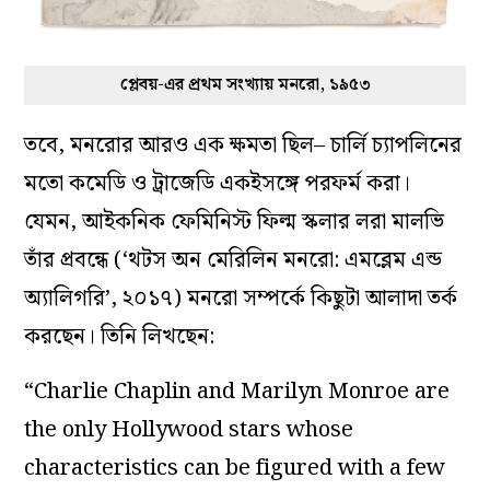
প্লেবয়-এর প্রথম সংখ্যায় মনরো, ১৯৫৩
তবে, মনরোর আরও এক ক্ষমতা ছিল– চার্লি চ্যাপলিনের
মতো কমেডি ও ট্রাজেডি একইসঙ্গে পরফর্ম করা।
যেমন, আইকনিক ফেমিনিস্ট ফিল্ম স্কলার লরা মালভি
তাঁর প্রবন্ধে (‘থটস অ
ন মেরিলিন মনরো: এমব্লেম এন্ড
অ্যালিগরি’, ২০১৭) মনরো সম্পর্কে কিছুটা আলাদা তর্ক
করছেন। তিনি লিখছেন:
“Charlie Chaplin and Marilyn Monroe are
the only Hollywood stars whose
characteristics can be figured with a few