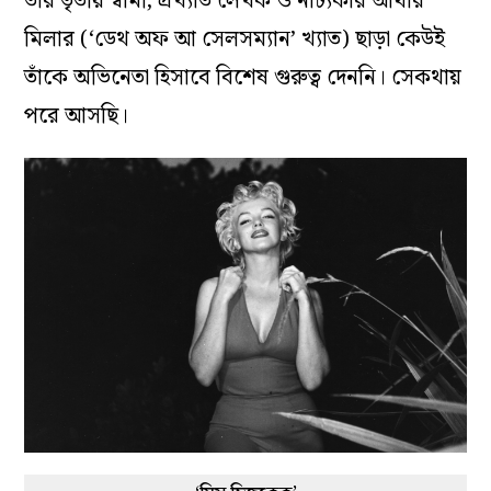
তাঁর তৃতীয় স্বামী, প্রখ্যাত লেখক ও নাট্যকার আর্থার
মিলার (‘ডেথ অফ আ সেলসম্যান’ খ্যাত) ছাড়া কেউই
তাঁকে অভিনেতা হিসাবে বিশেষ গুরুত্ব দেননি। সেকথায়
পরে আসছি।