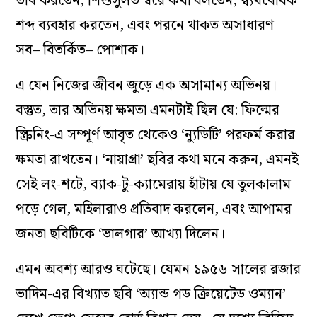
ভাব করতেন, শিশুসুলভ স্বরে কথা বলতেন, দ্ব্যর্থবোধক
শব্দ ব্যবহার করতেন, এবং পরনে থাকত অসাধারণ
সব– বিতর্কিত– পোশাক।
এ যেন নিজের জীবন জুড়ে এক অসামান্য অভিনয়।
বস্তুত, তার অভিনয় ক্ষমতা এমনটাই ছিল যে: ফিল্মের
স্ক্রিনিং-এ সম্পূর্ণ আবৃত থেকেও ‘ন্যুডিটি’ পরফর্ম করার
ক্ষমতা রাখতেন। ‘নায়াগ্রা’ ছবির কথা মনে করুন, এমনই
সেই লং-শটে, ব্যাক-টু-ক্যামেরায় হাঁটায় যে তুলকালাম
পড়ে গেল, মহিলারাও প্রতিবাদ করলেন, এবং আপামর
জনতা ছবিটিকে ‘ভালগার’ আখ্যা দিলেন।
এমন অবশ্য আরও ঘটেছে। যেমন ১৯৫৬ সালের রজার
ভাদিম-এর বিখ্যাত ছবি ‘অ্যান্ড গড ক্রিয়েটেড ওম্যান’