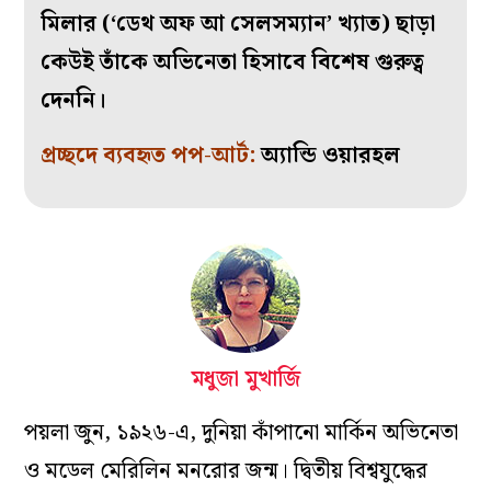
মিলার (‘ডেথ অফ আ সেলসম্যান’ খ্যাত) ছাড়া
কেউই তাঁকে অভিনেতা হিসাবে বিশেষ গুরুত্ব
দেননি।
প্রচ্ছদে ব্যবহৃত পপ-আর্ট:
অ্যান্ডি ওয়ারহল
মধুজা মুখার্জি
পয়লা জুন, ১৯২৬-এ, দুনিয়া কাঁপানো মার্কিন অভিনেতা
ও মডেল মেরিলিন মনরোর জন্ম। দ্বিতীয় বিশ্বযুদ্ধের