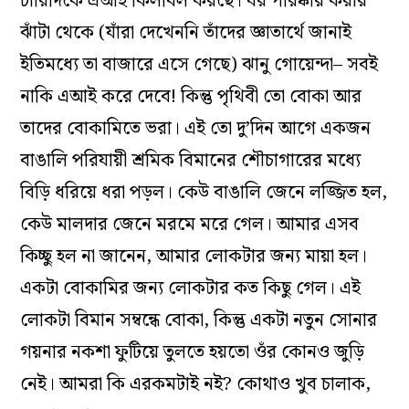
চারিদিকে এআই কিলবিল করছে। ঘর পরিষ্কার করার
ঝাঁটা থেকে (যাঁরা দেখেননি তাঁদের জ্ঞাতার্থে জানাই
ইতিমধ্যে তা বাজারে এসে গেছে) ঝানু গোয়েন্দা– সবই
নাকি এআই করে দেবে! কিন্তু পৃথিবী তো বোকা আর
তাদের বোকামিতে ভরা। এই তো দু’দিন আগে একজন
বাঙালি পরিযায়ী শ্রমিক বিমানের শৌচাগারের মধ্যে
বিড়ি ধরিয়ে ধরা পড়ল। কেউ বাঙালি জেনে লজ্জিত হল,
কেউ মালদার জেনে মরমে মরে গেল। আমার এসব
কিচ্ছু হল না জানেন, আমার লোকটার জন্য মায়া হল।
একটা বোকামির জন্য লোকটার কত কিছু গেল। এই
লোকটা বিমান সম্বন্ধে বোকা, কিন্তু একটা নতুন সোনার
গয়নার নকশা ফুটিয়ে তুলতে হয়তো ওঁর কোনও জুড়ি
নেই। আমরা কি এরকমটাই নই? কোথাও খুব চালাক,