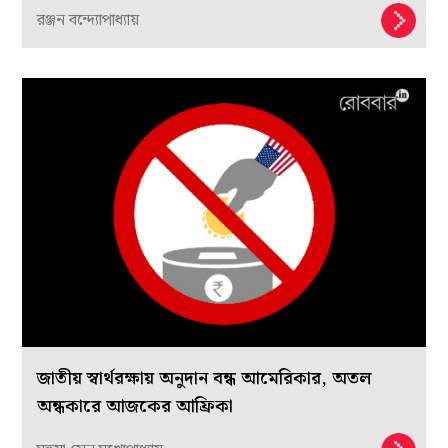
রঞ্জন বন্দ্যোপাধ্যায়
জাতীয় স্বার্থরক্ষায় অনুদান বন্ধ আমেরিকার, অতল
অন্ধকারে আজকের আফ্রিকা