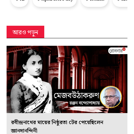
আরও পড়ুন
রবীন্দ্রনাথের মায়ের নিষ্ঠুরতা টের পেয়েছিলেন
জ্ঞানদানন্দিনী