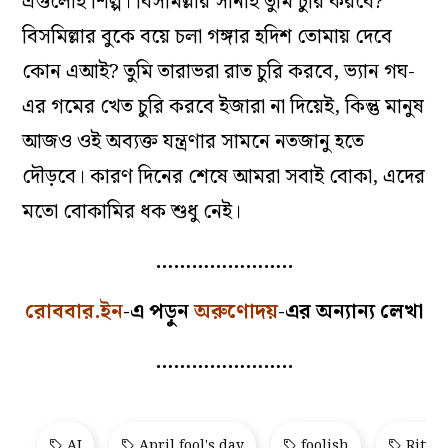
এগুলোই শিল্প। বিসমিল্লার সানাই তুমি চুরি করবে?
বিসমিল্লার বুকে বয়ে চলা গঙ্গার হদিশ তোমায় দেবে
কোন এআই? তুমি তারাভরা রাত চুরি করবে, ভ্যান গঘ-
এর গমের খেত চুরি করবে ইজারা না দিয়েই, কিন্তু মানুষ
আজও ওই অব্যক্ত যন্ত্রণার সামনে নতজানু হতে
দৌড়বে। কারণ দিনের শেষে আমরা সবাই বোকা, এদের
মতো বোকামির ধক শুধু নেই।
…………………..
রোববার.ইন
-এ পড়ুন
অরুণোদয়
-এর অন্যান্য লেখা
…………………..
AI
April fool's day
foolish
Ritwi