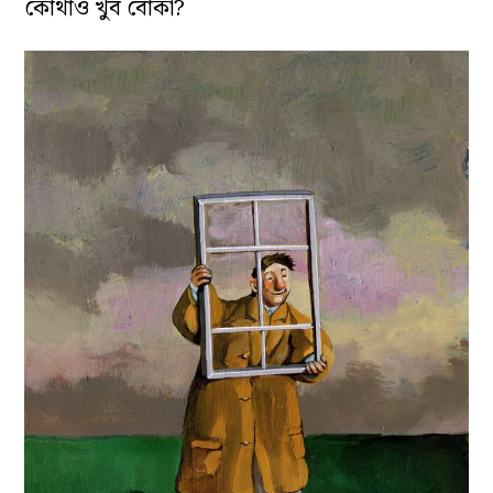
কোথাও খুব বোকা?