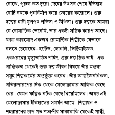
বোঝে, পুরুষ কত দূরে! দেহের উৎসব শেষে ইতিহাস
ছোটি বহুকে পুনর্নির্মাণ করে ভোরের কল্লোলে। গুরু
দত্তের নারী যুগপৎ পতিতা ও উত্থিতা। গুরু দত্তকে আমরা
যে রোমান্টিক ভেবেছি, তার একটা সঠিক কারণ আছে।
ফ্রাঙ্ক কারমোদ একজন রোমান্টিক শিল্পীকে যেভাবে
বলতে চেয়েছেন– হন্টেড, লোনলি, ভিক্টিমাইজড,
একধরনের মৃত‌্যুতাড়িত শহিদ, গুরু দত্ত ঠিক তাই। এক
প্রান্তিকতা থেকেই গুরু দত্ত জীবন বিষয়ে তাঁর মন্তব‌্য
সমূহ শিল্পকর্মের অন্তর্ভুক্ত করেন। তাঁর আত্মজৈবনিকতা,
প্রতিরূপায়ণের দিক থেকে মেলোড্রামার আঙ্গিক বেছে
নেয়। যেমন ঋত্বিক ঘটক বেছে নিয়েছিলেন। অথচ এই
মেলোড্রামায় ইতিহাসের সমর্থন আছে। শিল্পায়ন ও
শহরায়নের চাপ গত শতাব্দীর মাঝামাঝি থেকেই গান্ধী,