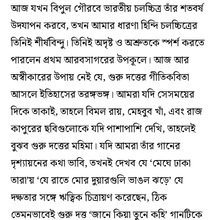
আজ যখন বিপুল গৌরবে ভারতীয় চলচ্চিত্র তাঁর শতবর্ষ
উদযাপন করবে, তখন আমার ধারণা হিন্দি চলচ্চিত্রের
তিনিই শীর্ষবিন্দু। তিনিই অদৃষ্ট ও অশ্রুতকে স্পর্শ করতে
পারলেন প্রথম আরবসাগরের উপকূলে। আজ আর
অস্বীকারের উপায় নেই যে, গুরু দত্তের গীতিকবিতা
আসলে ইতিহাসের তরঙ্গভঙ্গ। আমরা যদি সেসময়ের
দিকে তাকাই, তাহলে বিমল রায়, মেহবুব খাঁ, এবং রাজ
কাপুরের ছবিগুলোকে যদি পাশাপাশি দেখি, তাহলেই
বুঝব গুরু দত্তের মহিমা। যদি আমরা তাঁর গানের
দৃশ্যায়নের কথা ভাবি, তখনই দেখব যে ‘মেঘে ঢাকা
তারা’য় ‘যে রাতে মোর দুয়ারগুলি ভাঙল ঝড়ে’ যে
দক্ষতার সঙ্গে ঋত্বিক চিত্রায়ণ করেছেন, ঠিক
তেমনভাবেই গুরু দত্ত ‘জানে কিয়া তুনে কহি’ গানটিকে