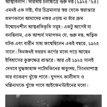
আত্মবিলাপ। ভারতীয় চলচ্চিত্রে গুরু দত্ত (১৯২৫-’৬৪)
এমনই এক স্রষ্টা, যাঁর চিত্রমালার স্তর থেকে স্তরান্তরে
ভ্রমণকালে আমাদের নজর এড়ায় না তাঁর ক্রম
উন্মোচনশীল আত্মপ্রতিকৃতি সমূহ। একটু আগেই যা
বলছিলাম, এক আশ্চর্য সমাপতন যে, গুরু দত্ত, ঋত্বিক
ঘটক এবং বারীন সাহা জন্মেছিলেন একই বছরে, ১৯২৫
সালে। তিনজনই ভগ্নরথ কর্ণের মতো পড়ে আছেন
ইতিহাসের কুরুক্ষেত্র প্রান্তরে। আর এই ১৯২৫ সালই
দেখবে যুদ্ধজাহাজ পটেমকিনের অভ‌্যুদয়, সিনেমাশাস্ত্র
তার ব‌্যাকরণ খুঁজে পাবে। যুগপৎ কালীদাস ও
মল্লিনাথকে খুঁজে পাবে আইজেনস্টাইনের মধ্যে।