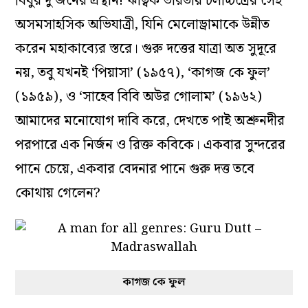
বিধুর দু’জনের প্রস্থান! ঋত্বিক ভারতীয় চলচ্চিত্রের সেই
অসমসাহসিক অভিযাত্রী, যিনি মেলোড্রামাকে উন্নীত
করেন মহাকাব‌্যের স্তরে। গুরু দত্তের যাত্রা অত সুদূরে
নয়, তবু যখনই ‘পিয়াসা’ (১৯৫৭), ‘কাগজ কে ফুল’
(১৯৫৯), ও ‘সাহেব বিবি অউর গোলাম’ (১৯৬২)
আমাদের মনোযোগ দাবি করে, দেখতে পাই অশ্রুনদীর
পরপারে এক নির্জন ও রিক্ত কবিকে। একবার সুন্দরের
পানে চেয়ে, একবার বেদনার পানে গুরু দত্ত তবে
কোথায় গেলেন?
কাগজ কে ফুল