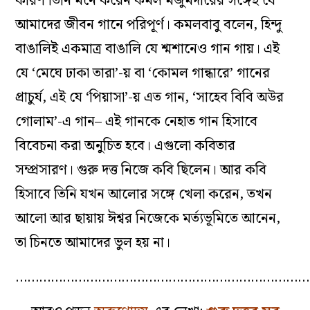
কারণ তিনি মনে করেন কমল মজুমদারের সঙ্গেই যে
আমাদের জীবন গানে পরিপূর্ণ। কমলবাবু বলেন, হিন্দু
বাঙালিই একমাত্র বাঙালি যে শ্মশানেও গান গায়। এই
যে ‘মেঘে ঢাকা তারা’-য় বা ‘কোমল গান্ধারে’ গানের
প্রাচুর্য, এই যে ‘পিয়াসা’-য় এত গান, ‘সাহেব বিবি অউর
গোলাম’-এ গান– এই গানকে নেহাত গান হিসাবে
বিবেচনা করা অনুচিত হবে। এগুলো কবিতার
সম্প্রসারণ। গুরু দত্ত নিজে কবি ছিলেন। আর কবি
হিসাবে তিনি যখন আলোর সঙ্গে খেলা করেন, তখন
আলো আর ছায়ায় ঈশ্বর নিজেকে মর্ত‌্যভূমিতে আনেন,
তা চিনতে আমাদের ভুল হয় না।
…………………………………………………………………