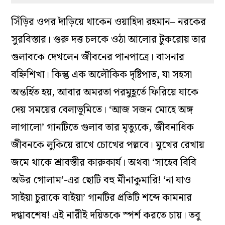
সিঁড়ির ওপর দাঁড়িয়ে থাকেন ওয়াহিদা রহমান– নরকের
সুরবিস্তার। গুরু দত্ত চলকে ওঠা আলোর টুকরোয় তার
গুলাবকে দেখলেন জীবনের পানপাত্রে। বাসনার
বহ্নিশিখা। কিন্তু এক অলৌকিক দৃষ্টিপাত, যা সহসা
অন্তর্হিত হয়, আবার অমরতা পরমুহূর্তে ফিরিয়ে যাকে
দেয় সময়ের বেলাভূমিতে। ‘আজ সজন মোহে অঙ্গ
লাগালো’ গানটিতে গুলাব তার মৃত‌্যুকে, জীবনাধিক
জীবনকে লুকিয়ে রাখে চোখের পল্লবে। মুখের রেখায়
জমে থাকে শ্রাবস্তীর কারুকার্য। অথবা ‘সাহেব বিবি
অউর গোলাম’-এর ছোটি বহু মীনাকুমারি! ‘না যাও
সাইয়া চুরাকে বাইয়া’ গানটির প্রতিটি শব্দে কামনার
দগ্ধাবশেষ! এই নারীই দয়িতকে স্পর্শ করতে চায়। তবু