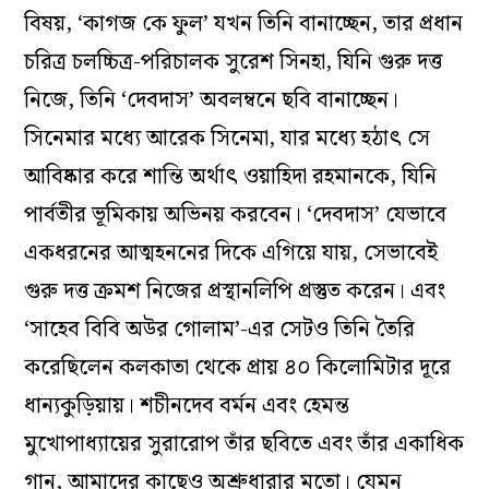
বিষয়, ‘কাগজ কে ফুল’ যখন তিনি বানাচ্ছেন, তার প্রধান
চরিত্র চলচ্চিত্র-পরিচালক সুরেশ সিনহা, যিনি গুরু দত্ত
নিজে, তিনি ‘দেবদাস’ অবলম্বনে ছবি বানাচ্ছেন।
সিনেমার মধ‌্যে আরেক সিনেমা, যার মধ‌্যে হঠাৎ সে
আবিষ্কার করে শান্তি অর্থাৎ ওয়াহিদা রহমানকে, যিনি
পার্বতীর ভূমিকায় অভিনয় করবেন। ‘দেবদাস’ যেভাবে
একধরনের আত্মহননের দিকে এগিয়ে যায়, সেভাবেই
গুরু দত্ত ক্রমশ নিজের প্রস্থানলিপি প্রস্তুত করেন। এবং
‘সাহেব বিবি অউর গোলাম’-এর সেটও তিনি তৈরি
করেছিলেন কলকাতা থেকে প্রায় ৪০ কিলোমিটার দূরে
ধান‌্যকুড়িয়ায়। শচীনদেব বর্মন এবং হেমন্ত
মুখোপাধ‌্যায়ের সুরারোপ তাঁর ছবিতে এবং তাঁর একাধিক
গান, আমাদের কাছেও অশ্রুধারার মতো। যেমন