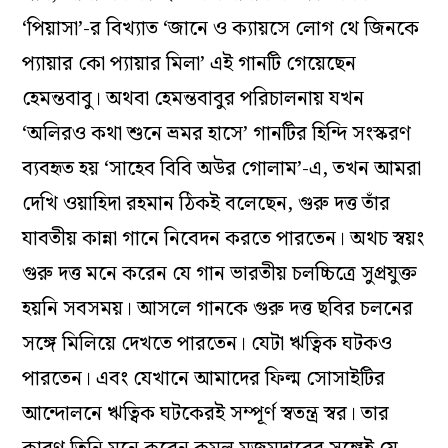
‘পিয়াসা’-র বিখ‌্যাত ‘জানে ও ক‌্যায়সে লোগ থে জিনকে
প‌্যায়ার কো প‌্যায়ার মিলা’ এই গানটি গেয়েছেন
হেমন্তবাবু। অথবা হেমন্তবাবুর পরিচালনায় যখন
‘অলিরও কথা শুনে ভ্রমর হাসে’ গানটির হিন্দি সংস্করণ
ব‌্যবহৃত হয় ‘সাহেব বিবি অউর গোলাম’-এ, তখন আমরা
দেখি ওয়াহিদা রহমান ঠিকই বলেছেন, গুরু দত্ত তাঁর
যাবতীয় কান্না গানে নিবেদন করতে পারতেন। অথচ স্বয়ং
গুরু দত্ত মনে করেন যে গান ভারতীয় চলচ্চিত্রে সুপ্রযুক্ত
হয়নি সবসময়। আসলে গানকে গুরু দত্ত ছবির চলনের
সঙ্গে মিলিয়ে দেখতে পারতেন। যেটা ঋত্বিক ঘটকও
পারতেন। এবং যেখানে আমাদের ফিল্ম সোসাইটির
আন্দোলনে ঋত্বিক ঘটকেরই সম্পূর্ণ স্বতন্ত্র স্বর। তার