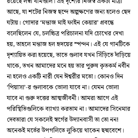
রয়েছে লম্বা থামগুলি। এই দৃশ‌্যের নিজস্ব একটা মাত্রা
আছে, যা শটের নিজস্ব ছন্দে অল্পক্ষণের জন‌্য হলেও ছেদ
ঘটায়। গোদার ‘মন্তাজ মাই ফাইন কেয়ার’ প্রবন্ধে
বলেছিলেন যে, চলচ্চিত্র পরিচালনা যদি চোখের দেখা
হয়, তাহলে মন্তাজ হল হৃদয়ের স্পন্দন। এই যে গানটিকে
দৃশ্যায়িত করা হয়েছে, তাতে গুলাব যখন সিঁড়িতে দাঁড়িয়ে
থাকে, তখন আমাদের মনে হয় তার পুরুষ কৃতকর্ম নবীন
না হলেও একটি নারী যেন ঈশ্বরীর মতো। কোনও দিন
‘পিয়াসা’-র গুলাবকে ভোলা যাবে না। যেমন ভোলা
যাবে না গুরু দত্তের আত্মজীবনী। আমরা আগে এই
পরিস্থিতিগুলিকে ব‌্যাখ‌্যা করতাম না। আমাদের সিনেমার
দেবতারা যে সকলেই স্বর্গের উদ‌্যানবাসী তা তো নন!
অনেকই মর্তের উপগলিতে লুকিয়ে থাকেন ছদ্মবেশে।