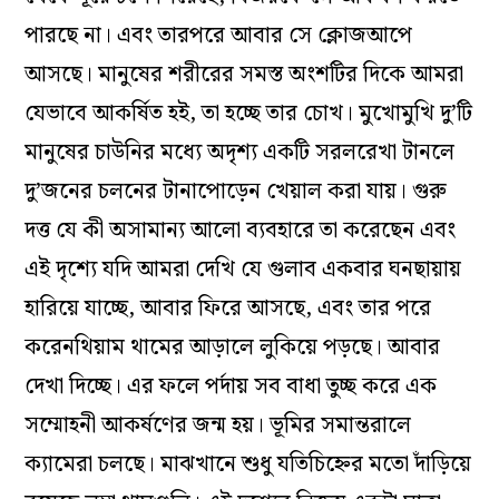
পারছে না। এবং তারপরে আবার সে ক্লোজআপে
আসছে। মানুষের শরীরের সমস্ত অংশটির দিকে আমরা
যেভাবে আকর্ষিত হই, তা হচ্ছে তার চোখ। মুখোমুখি দু’টি
মানুষের চাউনির মধ‌্যে অদৃশ‌্য একটি সরলরেখা টানলে
দু’জনের চলনের টানাপোড়েন খেয়াল করা যায়। গুরু
দত্ত যে কী অসামান‌্য আলো ব‌্যবহারে তা করেছেন এবং
এই দৃশ‌্যে যদি আমরা দেখি যে গুলাব একবার ঘনছায়ায়
হারিয়ে যাচ্ছে, আবার ফিরে আসছে, এবং তার পরে
করেনথিয়াম থামের আড়ালে লুকিয়ে পড়ছে। আবার
দেখা দিচ্ছে। এর ফলে পর্দায় সব বাধা তুচ্ছ করে এক
সম্মোহনী আকর্ষণের জন্ম হয়। ভূমির সমান্তরালে
ক‌্যামেরা চলছে। মাঝখানে শুধু যতিচিহ্নের মতো দাঁড়িয়ে