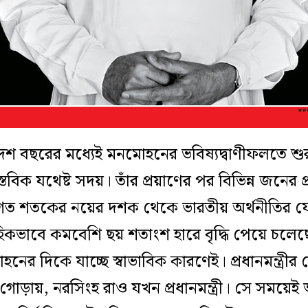
র দশ বছরের মধ্যেই মনমোহনের ভবিষ্যদ্বাণী
ফলতে
শু
স্তবিক
যথেষ্ট সদয়
। তাঁর প্রয়াণের পর বিভিন্ন জনের 
গত শতকের নয়ের দশক থেকে ভারতীয় অর্থনীতির য
কভাবে কমবেশি ছয় শতাংশ হারে বৃদ্ধি পেয়ে চলেছ
হনের দিকে যাচ্ছে স্বাভাবিক কারণেই।
প্রধানমন্ত্র
ের গোড়ায়, নরসিংহ রাও যখন প্রধানমন্ত্রী। সে সময়েই