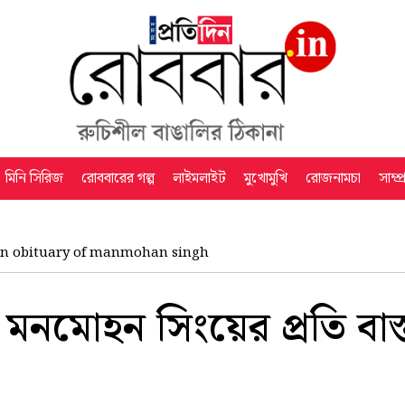
মিনি সিরিজ
রোববারের গল্প
লাইমলাইট
মুখোমুখি
রোজনামচা
সাম্প
n obituary of manmohan singh
নমোহন সিংয়ের প্রতি বাস্