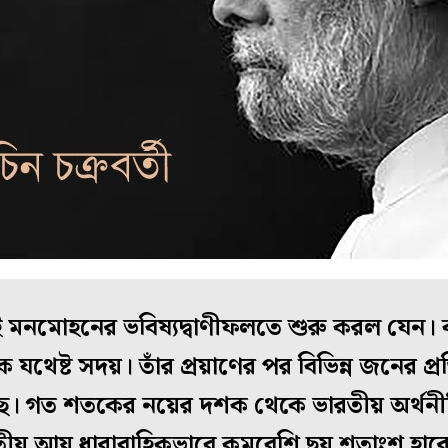
েই মনমোহনের ভবিষ্যদ্বাণীফলতে শুরু করল যেন। 
িক যথেষ্ট সদয়। তাঁর প্রয়াণের পর বিভিন্ন জনের প
ছে। গত শতকের নয়ের দশক থেকে ভারতীয় অর্থন
ীয় আয় ধারাবাহিকভাবে কমবেশি ছয় শতাংশ হারে ব