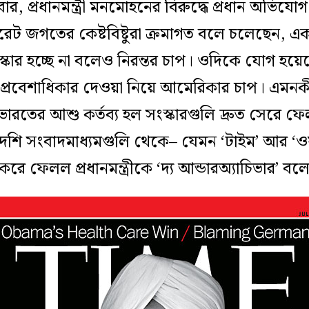
বার
,
প্রধানমন্ত্রী মনমোহনের বিরুদ্ধে প্রধান অভিযোগ
োরেট জগ
তের কেষ্টবিষ্টুরা
ক্রমাগত বলে চলেছে
ন
,
একট
্কার হচ্ছে না বলে
ও
নিরন্তর
চাপ। ও
দিকে
যোগ হয়ে
ে প্রবেশাধিকার দেওয়া নিয়ে আমেরিকার চাপ। এমনক
ারতের আশু কর্তব্য হল সংস্কারগুলি দ্রুত সেরে ফ
দেশি
সংবাদ
মাধ্যমগুলি থেকে
–
যেমন
‘টাইম’
আর
‘ও
করে ফেলল প্রধানমন্ত্রীকে ‘দ্য আন্ডারঅ্যাচিভার’ বল