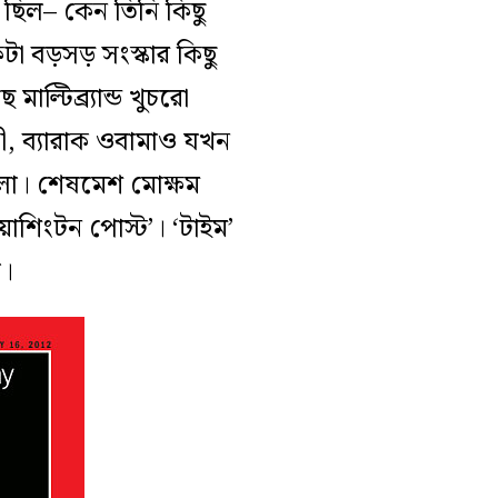
ছিল– কেন তিনি কিছু
া বড়সড় সংস্কার কিছু
ছে
মাল্টিব্র্যান্ড খুচরো
ী, ব্যারাক ওবামাও যখন
েলা।
শেষমেশ
মোক্ষম
য়াশিংটন পোস্ট’
। ‘টাইম’
ে।