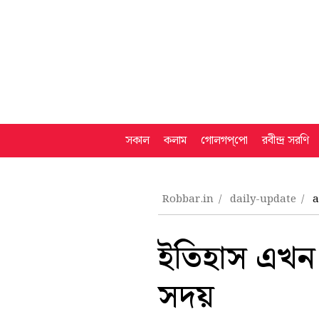
সকাল
কলাম
গোলগপ্‌পো
রবীন্দ্র সরণি
Robbar.in
daily-update
a
ইতিহাস এখন ম
সদয়