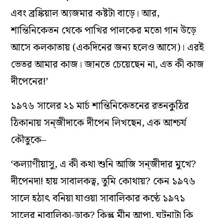
এবং ব্রঙ্কিয়াল অ্যজমার কষ্টটা বাড়ে। আর,
শান্তিনিকেতন থেকে পাখির পালকের মতো গান উড়ে
আসে কলকাতায় (একদিনের জন্য হলেও আসে)। এরই
ভেতর আমার কাজ। জানতে চেয়েছেন না, এত কী কাজ
দীপেনের!’
১৯৭৬ সালের ২১ মার্চ শান্তিনিকেতনের রতনকুঠির
ঠিকানায় সন্‌জীদাকে দীপেন লিখছেন, এক আশ্চর্য
কৌতুকে–
‘কল‍্যাণীয়াসু, এ কী কথা শুনি আজি সন্‌জীদার মুখে?
দীপেনদা! হায় সাবালকত্ব, তুমি কোথায়? কেন ১৯৭৬
সালে হঠাৎ বনিয়া যাওয়া সাবালিকার কণ্ঠে ১৯৭১
সালের নাবালিকা-ডাক? কিন্তু মীনু আপা, ঘটনাটা কি