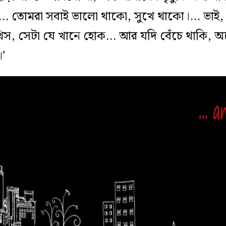
।… তোমরা সবাই ভালো থাকো, সুখে থাকো।… ভাই,
স, সেটা যে খানে হোক… আর যদি বেঁচে থাকি, অ
’