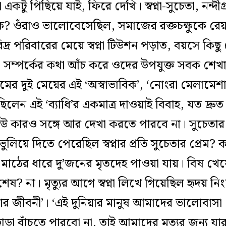
কটু পিছিয়ে যাই, ফিরে দেখি। স্বপ্না-সুচেতা, নন্দ
? ওঁরাও ভালোবেসেছিল, সমাজের রক্তচক্ষুকে রেয়াত
দ্র পরিবারের মেয়ে স্বপ্না টিউশন পড়াত, বয়সে কিছু
বিক’ সম্পর্কের কথা আঁচ করে ওদের উপযুক্ত সবক শে
ামের দুই মেয়ের এই ‘অস্বাভাবিক’, ‘নোংরা মেলামেশ
িলেন এই ‘ব্যাধি’র একমাত্র দাওয়াই বিবাহ, যত দ্রুত স
উ কারও সঙ্গে আর দেখা করতে পারবে না। সুচেতার 
 ভুলিয়ে দিতে পেরেছিল স্বপ্নার প্রতি সুচেতার প্রেম
লার মাঠের ধারে দু’জনের মৃতদেহ পাওয়া যায়। বিষ খে
ষ? না। মৃত্যুর আগে স্বপ্না লিখে গিয়েছিল হৃদয় নি
র জীবনী’। ‘এই দুনিয়ার মানুষ আমাদের ভালোবাসা
বাঁচতে পারবো না, তাই আমাদের মৃত্যুর জন্য যার