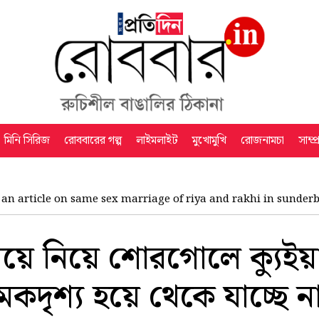
মিনি সিরিজ
রোববারের গল্প
লাইমলাইট
মুখোমুখি
রোজনামচা
সাম্প
an article on same sex marriage of riya and rakhi in sunder
িয়ে নিয়ে শোরগোলে ক্যুইয়া
চমকদৃশ্য হয়ে থেকে যাচ্ছে 