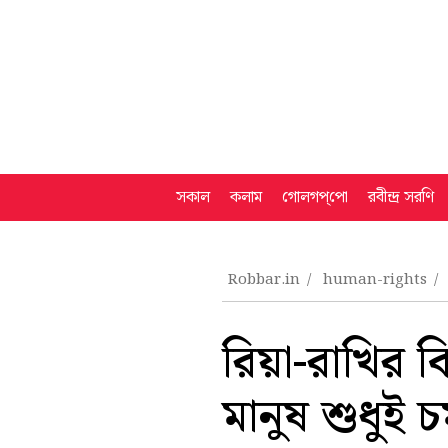
সকাল
কলাম
গোলগপ্‌পো
রবীন্দ্র সরণি
Robbar.in
human-rights
রিয়া-রাখির ব
মানুষ শুধুই 