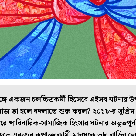
সঙ্গে একজন চলচ্চিত্রকর্মী হিসেবে এইসব ঘটনার উ
মাজ তা হলে বদলাতে শুরু করল? ২০১৮-র সুপ্রিম
পরে পারিবারিক-সামাজিক হিংসার ঘটনার অভূতপূর্
তে একজন রূপান্তরকামী মানুষকে তার বাড়ির ল