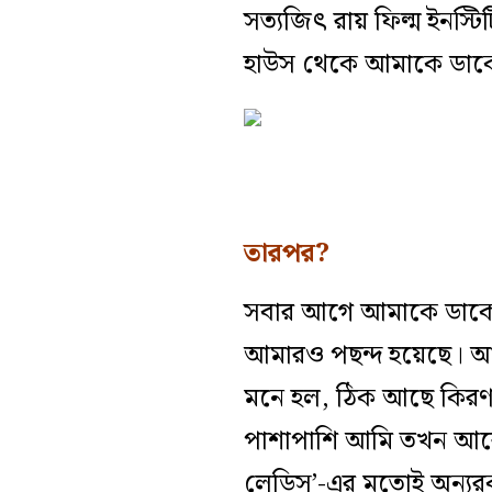
সত‌্যজিৎ রায় ফিল্ম ইনস্ট
হাউস থেকে আমাকে ডাক
তারপর?
সবার আগে আমাকে ডাকেন
আমারও পছন্দ হয়েছে। আম
মনে হল, ঠিক আছে কিরণজ
পাশাপাশি আমি তখন আরেকট
লেডিস’-এর মতোই অন‌্য