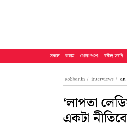
সকাল
কলাম
গোলগপ্‌পো
রবীন্দ্র সরণি
Robbar.in
interviews
an 
‘লাপতা লেডিস
একটা নীতিব