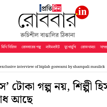
মিনি সিরিজ
রোববারের গল্প
লাইমলাইট
মুখোমুখি
রোজনামচা
সাম্প
exclusive interview of biplab goswami by shampali maulick
’ টোকা গল্প নয়, শিল্পী 
োধ আছে