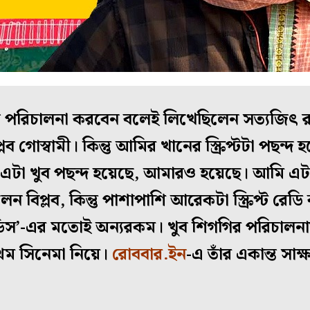
পরিচালনা করবেন বলেই লিখেছিলেন সত‌্যজিৎ রা
্লব গোস্বামী। কিন্তু আমির খানের স্ক্রিপ্টটা পছন্দ
এটা খুব পছন্দ হয়েছে, আমারও হয়েছে। আমি এটা
েন বিপ্লব, কিন্তু পাশাপাশি আরেকটা স্ক্রিপ্ট রে
েডিস’-এর মতোই অন‌্যরকম। খুব শিগগির পরিচা
রথম সিনেমা নিয়ে।
রোববার.ইন
-এ তাঁর একান্ত সাক