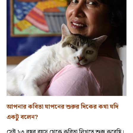
আপনার
কবিতা
যাপনের
শুরুর
দিকের
কথা
যদি
একটু
বলেন
?
সেই
১৩
বছর
বয়স
থেকে
কবিতা
লিখতে
শুরু
করেছি
।