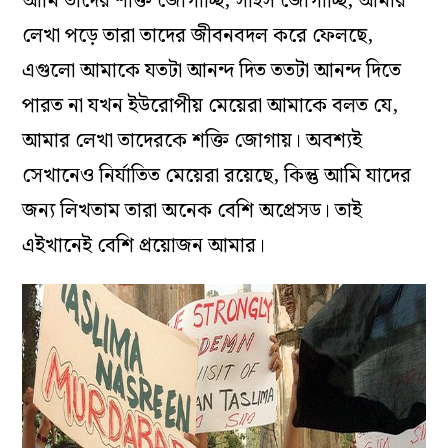
আমি
তাদের
শক্তি
জোগাচ্ছি,
সাহস
জোগাচ্ছি
,
আমার
লেখা
পড়ে
তারা
তাদের
জীবন
বদল
করে
ফেলছে
,
এগুলো
আমাকে
যতটা
আনন্দ
দিত
ততটা
আনন্দ
দিতে
পারত
না
যখন
ইউরোপীয়
মেয়েরা
আমাকে
বলত
যে,
আমার
লেখা
তাদেরকে
শক্তি
জোগায়
।
অবশ্যই
সেখানেও
নির্যাতিত
মেয়েরা
রয়েছে
,
কিন্তু
আমি
যাদের
জন্য
লিখতাম
তারা
অনেক
বেশি
অপ্রেসড
।
তাই
এইখানেই
বেশি
প্রয়োজন
আমার
।