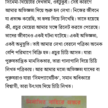
সিনেমা-
থিয়েটার
দেখতাম,
ওইটুকুই
।
সেই
কারণে
আমার
অভিজ্ঞতা
দিয়ে
শুরু
হল
লেখা
।
নিজের
জীবনে
যা
প্রত্যক্ষ
করেছি,
তা
হৃদয়
দিয়ে
লিখেছি
।
তাতে
হয়েছে
কী,
প্রচুর
মেয়েরা
আমার
সঙ্গে
রিলেট
করতে
পেরেছে
।
তাদের
জীবনেও
একই
ঘটনা
ঘটেছে
।
একই
অভিজ্ঞতা,
একই
অনুভূতি
।
তাই
আমার
লেখা
বেরলে
পত্রিকা
অনেক
বেশি
পরিমাণে
বিক্রি
হত
।
প্রচুর
চিঠি
আসত
।
যারা
পুরুষতান্ত্রিক
মানসিকতার,
তারা
গালাগালি
দিয়ে
চিঠি
লিখত
পত্রিকায়
।
আর
আমার
মতো
অভিজ্ঞতা
যাদের
বা
পুরুষরাও
যারা
‘
সিমপ্যাথেটিক’
,
সমান
অধিকারে
বিশ্বাসী,
তারা
উৎসাহ
দিয়ে
চিঠি
লিখত
।