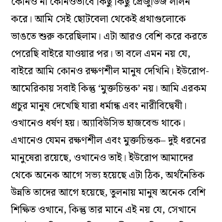
কোনও
না
কোনওভাবে
কিছু
কিছু
প্রেজুডিজ
লালন
করে
।
আমি
সেই
ছোটবেলা
থেকেই
প্রথা
গুলোকে
ভাঙতে
শুরু
করেছিলাম
।
এটা
আরও
বেশি
করে
করতে
পেরেছি
বাইরে
যাওয়ার
পর
।
তা
বলে
এমন
নয়
যে,
বাইরে
আমি
কোনও
রক্ষণশীল
মানুষ
দেখিনি
।
ইউরোপ-
আমেরিকায়
সবাই
কিন্তু
‘
মুক্তচিন্তক’
নয়
।
আমি
এরকম
প্রচুর
মানুষ
দেখেছি
যারা
ধর্মান্ধ
এবং
নারীবিদ্বেষী
।
ওখানেও
ধর্ষণ
হয়
।
অ্যাবিউসিভ
হাজবেন্ড
থাকে
।
এখানেও
যেমন
রক্ষণশীল
এবং
মুক্তচিন্তক–
দুই
ধরনের
মানুষেরা
রয়েছে,
ওখানেও
তাই
।
ইউরোপ
আমাদের
থেকে
অনেক
আগে
সভ্য
হয়েছে
এটা
ঠিক
,
অর্থনৈতিক
উন্নতি
তাদের
আগে
হয়েছে
,
তুলনায়
মানুষ
অনেক
বেশি
শিক্ষিত
ওখানে
,
কিন্তু
তার
মানে
এই
নয়
যে,
সেখানে