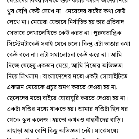
মেয়েদের
বিষয়
লিখতে
শুরু
করার
কারণ
তাদের
নিয়ে
খুব
বেশি
কেউ
লেখে
না
।
মেয়েদের
কষ্টের
কথা
কেউ
লেখে
না
।
মেয়েরা
যেভাবে
নির্যাতিত
হয়
তার
প্রতিবাদ
সেভাবে
লেখালেখিতে
কেউ
করত
না
।
পুরুষতান্ত্রিক
সিস্টেমটাকেই
সবাই
মেনে
চলে
।
কিন্তু
এটা
ভাঙার
কথা
কেউ
বলে
না
।
এটা
সমালোচনা
কেউ
করে না
।
আমি
নিজে
যেহেতু
একজন
মেয়ে
,
আমি
নিজের
অভিজ্ঞতা
নিয়ে
লিখলাম
।
বাংলাদেশের
মতো
একটা
সোসাইটিতে
একজন
মেয়েকে
প্রচুর
ভ্রমণ
করতে
দেওয়া
হয়
না
,
ছেলেদের
মতো
বাইরে
ঘোরাঘুরি
করতে
দেওয়া
হয়
না
।
একটা
গণ্ডির
মধ্যে
থাকতে
হয়
।
আমার
গণ্ডিটা
ছিল
ঘর
থেকে
স্কুল
কলেজ
।
হয়তো
কখনও
বান্ধবীদের
বাড়ি
।
তাছাড়া
আর
বেশি
কিছু
অভিজ্ঞতা
নেই
।
মাঝেমধ্যে