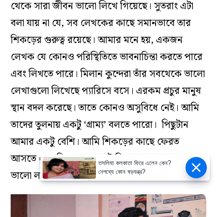
থেকে সারা জীবন ভালো লিখে গিয়েছে। সুতরাং এটা
বলা যায় না যে, সব লেখকের কাছে সমানভাবে তার
শিকড়ের গুরুত্ব রয়েছে। আমার মনে হয়, একজন
লেখক যে কোনও পরিস্থিতিতে ভাবনাচিন্তা করতে পারে
এবং লিখতে পারে। মিলান কুন্দেরা তাঁর সবথেকে ভালো
লেখাগুলো লিখেছে প্যারিসে বসে। এরকম প্রচুর মানুষ
স্থান বদল করেছে। তাতে কোনও অসুবিধে নেই। আমি
তাদের তুলনায় একটু ‘গ্রাম্য’ বলতে পারো। পিছুটান
আমার একটু বেশি। আমি শিকড়ের কাছে ফেরত
আসতে চেয়েছি বারবার। তাই বিদেশে আমার থাকতে
ভালো লাগেনি। আমি শিকড়ের কাছে এসেছি।