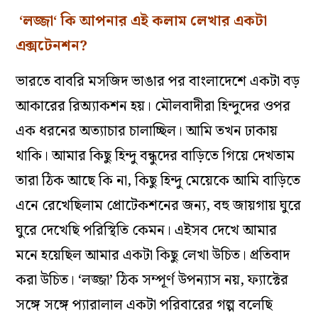
‘
লজ্জা
‘
কি
আপনার
এই
কলাম
লেখার
একটা
এক্সটেনশন
?
ভারতে
বাবরি
মসজিদ
ভাঙার
পর
বাংলাদেশে
একটা
বড়
আকারের
রিঅ্যাকশন
হয়
।
মৌলবাদীরা
হিন্দুদের
ওপর
এক
ধরনের
অত্যাচার
চালাচ্ছিল
।
আমি
তখন
ঢাকায়
থাকি
।
আমার
কিছু
হিন্দু
বন্ধুদের
বাড়িতে
গিয়ে
দেখতাম
তারা
ঠিক
আছে
কি
না
,
কিছু
হিন্দু
মেয়েকে
আমি
বাড়িতে
এনে
রেখেছিলাম
প্রোটেকশনের
জন্য
,
বহু
জায়গায়
ঘুরে
ঘুরে
দেখেছি
পরিস্থিতি
কেমন
।
এইসব
দেখে
আমার
মনে
হয়েছিল
আমার
একটা
কিছু
লেখা
উচিত
।
প্রতিবাদ
করা
উচিত
। ‘
লজ্জা’
ঠিক
সম্পূর্ণ
উপন্যাস
নয়,
ফ্যাক্টের
সঙ্গে
সঙ্গে
প্যারালাল
একটা
পরিবারের
গল্প
বলেছি