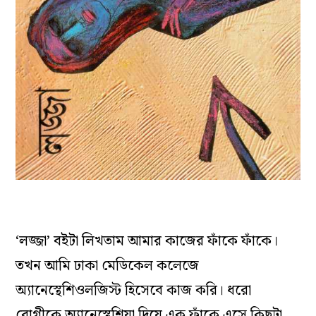
‘লজ্জা’
বইটা
লিখতাম
আমার
কাজের
ফাঁকে
ফাঁকে
।
তখন
আমি
ঢাকা
মেডিকেল
কলেজে
অ্যানেস্থেশিওলজিস্ট
হিসেবে
কাজ
করি
।
ধরো
রোগীকে
অ্যানেস্থেশিয়া
দিয়ে
এক
ফাঁকে
এসে
কিছুটা