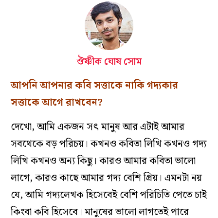
ঔষ্ণীক ঘোষ সোম
আপনি
আপনার
কবি
সত্তাকে
নাকি
গদ্যকার
সত্তাকে
আগে
রাখবেন
?
দেখো
,
আমি
একজন
সৎ
মানুষ
আর
এটাই
আমার
সবথেকে
বড়
পরিচয়
।
কখনও
কবিতা
লিখি
কখনও
গদ্য
লিখি
কখনও
অন্য
কিছু
।
কারও
আমার
কবিতা
ভালো
লাগে,
কারও
কাছে
আমার
গদ্য
বেশি
প্রিয়
।
এমনটা
নয়
যে,
আমি
গদ্য
লেখক
হিসেবেই
বেশি
পরিচিতি
পেতে
চাই
কিংবা
কবি
হিসেবে
।
মানুষের
ভালো
লাগতেই
পারে