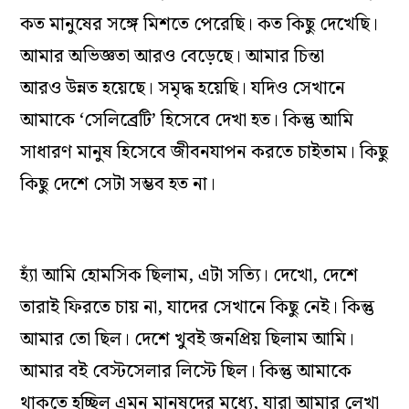
কত
মানুষের
সঙ্গে
মিশতে
পেরেছি
।
কত
কিছু
দেখেছি
।
আমার
অভিজ্ঞতা
আরও
বেড়েছে
।
আমার
চিন্তা
আরও
উন্নত
হয়েছে
।
সমৃদ্ধ
হয়েছি
।
যদিও
সেখানে
আমাকে
‘
সেলিব্রেটি’
হিসেবে
দেখা
হত
।
কিন্তু
আমি
সাধারণ
মানুষ
হিসেবে
জীবন
যাপন
করতে
চাইতাম
।
কিছু
কিছু
দেশে
সেটা
সম্ভব
হত
না
।
হ্যাঁ
আমি
হোমসিক
ছিলাম,
এটা
সত্যি
।
দেখো
,
দেশে
তারাই
ফিরতে
চায়
না,
যাদের
সেখানে
কিছু
নেই
।
কিন্তু
আমার
তো
ছিল
।
দেশে
খুবই
জনপ্রিয়
ছিলাম
আমি
।
আমার
বই
বেস্ট
সেলার
লিস্টে
ছিল
।
কিন্তু
আমাকে
থাকতে
হচ্ছিল
এমন
মানুষদের
মধ্যে,
যারা
আমার
লেখা