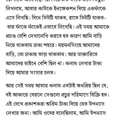
লিখলাম,
আবার
কাউকে
ইনজেকশন
দিয়ে
এক
ফাঁকে
এসে
লিখছি
।
দিনে
ডিউটি
থাকত,
রাতে
ডিউটি
থাকত–
তার
ফাঁকে
ফাঁকেই
এভাবে
লিখেছি
।
এই
সময়
আমাকে
প্রচণ্ড
বেশি
লেখালেখি
করতে
হত
কারণ
আমি
বাড়ি
নিয়ে
থাকতাম
ঢাকা
শহরে।
ময়মনসিংহে
আমাদের
বাড়ি
,
তো
ঢাকায়
ভাড়া
থাকতাম
।
আর
ডাক্তারিতে
আমাদের
মাইনে
বেশি
ছিল
না
।
কলাম
লেখার
টাকা
দিয়ে
আমার
সংসার
চলত
।
আর
সেই
সময়
আমার
কলাম
এতটাই
জনপ্রিয়
ছিল
যে,
বই
আকারে
বেরলে
সেগুলো
প্রচুর
পরিমাণে
বিক্রি
হত
।
এই
দেখে
প্রকাশকরা
অগ্রিম
টাকা
দিয়ে
যেত
উপন্যাস
লেখার
জন্য
।
আমি
ওদের
বলেছিলাম,
আমি
উপন্যাস