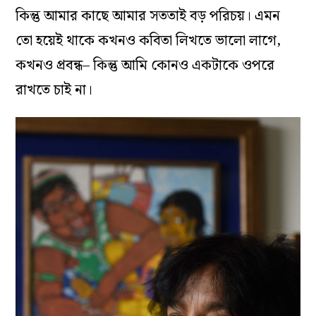
কিন্তু
আমার
কাছে
আমার
সততাই
বড়
পরিচয়
।
এমন
তো
হয়েই
থাকে
কখনও
কবিতা
লিখতে
ভালো
লাগে,
কখনও
প্রবন্ধ–
কিন্তু
আমি
কোনও
একটাকে
ওপরে
রাখতে
চাই
না
।