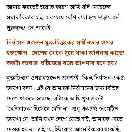
আমায়
করতেই
হয়েছে
কারণ
আমি
যদি
মেয়েদের
সমানাধিকার
চাই,
সবচেয়ে
বেশি
বাধা
হয়ে
দাঁড়ায়
ধর্ম
।
পুরুষতন্ত্র
তো
আছেই
।
নির্বাসন
একজন
মুক্তচিন্তকের
স্বাধীনতার
ওপর
হস্তক্ষেপ
।
দেশের
থেকে
দূরে
থাকা
আপনার
কাজে
কতটা
ব্যাঘাত
ঘটিয়েছে
বলে
আপনার
মনে
হয়
?
মুক্তচিন্তার
ওপর
হস্তক্ষেপ
অবশ্যই
।
কিন্তু
নির্বাসন
একটা
জায়গা
বদল
।
এই
যে
আমাকে
নির্বাসনের
জন্য
বিভিন্ন
দেশে
থাকতে
হয়েছে,
এটাকে
আমি
খুব
একটা
‘
নেতিবাচক’
হিসেবে
দেখি না
।
শুধু
একটাই
নেগেটিভ
জায়গা
যে,
আমি
যখন
দেশে
যেতে
চাই,
আমাকে
যেতে
দেওয়া
হয়
না
।
এই যে,
ইউরোপ-
আমেরিকায়
থেকেছি
,