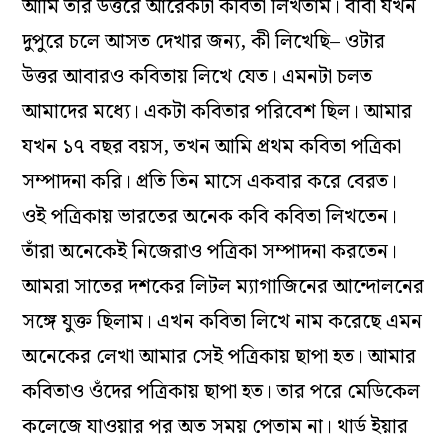
আমি
তার
উত্তরে
আরেকটা
কবিতা
লিখতাম
।
বাবা
যখন
দুপুরে
চলে
আসত
দেখার
জন্য,
কী
লিখেছি–
ওটার
উত্তর
আবারও
কবিতায়
লিখে
যেত
।
এমনটা
চলত
আমাদের
মধ্যে
।
একটা
কবিতার
পরিবেশ
ছিল
।
আমার
যখন
১৭
বছর
বয়স,
তখন
আমি
প্রথম
কবিতা
পত্রিকা
সম্পাদনা
করি
।
প্রতি
তিন
মাসে
একবার
করে
বেরত
।
ওই
পত্রিকায়
ভারতের
অনেক
কবি
কবিতা
লিখতেন
।
তাঁরা
অনেকেই
নিজেরাও
পত্রিকা
সম্পাদনা
করতেন
।
আমরা
সাতের
দশকের
লিটল
ম্যাগাজিনের
আন্দোলনের
সঙ্গে
যুক্ত
ছিলাম
।
এখন
কবিতা
লিখে
নাম
করেছে
এমন
অনেকের
লেখা
আমার
সেই
পত্রিকায়
ছাপা
হত
।
আমার
কবিতাও
ওঁদের
পত্রিকায়
ছাপা
হত
।
তার পরে
মেডিকেল
কলেজে
যাওয়ার
পর
অত
সময়
পেতাম
না
।
থার্ড
ইয়ার