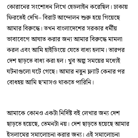
কোরানের
সংশোধন
লিখে
হেডলাইন
করেছিল
।
ঢাকায়
ফিরতেই
দেখি–
বিরাট
আন্দোলন
শুরু
হয়ে
গিয়েছে
আমার
বিরুদ্ধে
।
তখন
বাংলাদেশের
সরকার
ধর্মীয়
ভাবা
বেগে
আঘাত
করার
জন্য
আমার
বিরুদ্ধে
মামলা
করল
এবং
আমি
হাইডিংয়ে
যেতে
বাধ্য
হলাম
।
তারপর
দেশ
ছাড়তে
বাধ্য
করা
হল
।
খুব
অল্প
সময়ের
মধ্যেই
ঘটনাগুলো
ঘটে
গেছে
।
আমার
নতুন
ফ্ল্যাট
কেনার
পর
বোধহয়
আমি
ছ’মাসও
থাকতে
পারিনি
।
আমাকে
কোনও
একটা
নির্দিষ্ট
বই
লেখার
জন্য
দেশ
ছাড়তে
হয়েছে,
তেমনটা
নয়
।
দেশ
ছাড়তে
হয়েছে
আমার
ইসলামের
সমালোচনা
করার
জন্য
।
এই
সমালোচনা