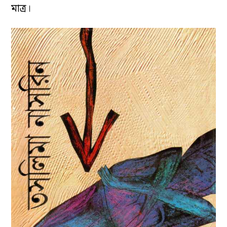
মাত্র
।