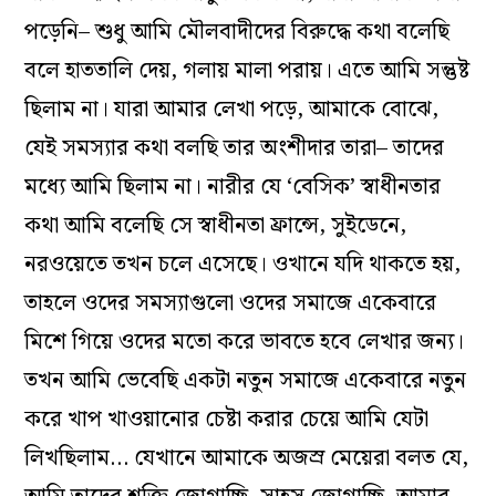
পড়েনি–
শুধু
আমি
মৌলবাদীদের
বিরুদ্ধে
কথা
বলেছি
বলে
হাততালি
দেয়
,
গলায়
মালা
পরায়
।
এতে
আমি
সন্তুষ্ট
ছিলাম
না
।
যারা
আমার
লেখা
পড়ে
,
আমাকে
বোঝে
,
যেই
সমস্যার
কথা
বলছি
তার
অংশীদার
তারা–
তাদের
মধ্যে
আমি
ছিলাম
না
।
নারীর
যে
‘
বেসিক’
স্বাধীনতার
কথা
আমি
বলেছি
সে
স্বাধীনতা
ফ্রান্সে,
সুইডেনে,
নরওয়েতে
তখন
চলে
এসেছে
।
ওখানে
যদি
থাকতে
হয়,
তাহলে
ওদের
সমস্যাগুলো
ওদের
সমাজে
একেবারে
মিশে
গিয়ে
ওদের
মতো
করে
ভাবতে
হবে
লেখার
জন্য
।
তখন
আমি
ভেবেছি
একটা
নতুন
সমাজে
একেবারে
নতুন
করে
খাপ
খাওয়ানোর
চেষ্টা
করার
চেয়ে
আমি
যেটা
লিখছিলাম…
যেখানে
আমাকে
অজস্র
মেয়েরা
বলত
যে,