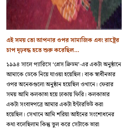
এই
সময়
তো
আপনার
ওপর
সামাজিক
এবং
রাষ্ট্রের
চাপ
দৃঢ়বদ্ধ
হতে
শুরু
করেছিল
…
১৯৯৪
সালে
প্যারিসে
‘
প্রেস
ফ্রিডম’-
এর
একটা
অনুষ্ঠানে
আমাকে
ডেকে
নিয়ে
যাওয়া
হয়েছিল
।
বাক
স্বাধীনতার
ও
পর
অনেকগুলো
অনুষ্ঠান
হয়েছিল
ওখানে
।
ফেরার
সময়
আমি
কলকাতা
হয়ে
ঢাকায়
ফিরি
।
কলকাতার
একটা
সংবাদপত্রে
আমার
একটা
ইন্টারভিউ
করা
হয়েছিল
।
সেখানে
আমি
শরিয়া
আইনের
সংশোধনের
কথা
বলেছিলাম
কিন্তু
ভুল
করে
সেটাকে
তারা