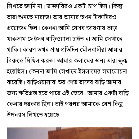
লিখতে
জানি
না
।
ডাক্তারিরও
একটা
চাপ
ছিল
।
কিন্তু
তারা
শুনতে
নারাজ!
আর
আমার
তখন
টাকাটারও
প্রয়োজন
ছিল
।
কেননা
আমি
যেসব
জায়গায়
ভাড়া
থাকতাম
সেই
সব
বাড়িওয়ালা
চাইত
না
আমি
সেখানে
থাকি
।
কারণ
তখন
প্রায়
প্রতিদিন
মৌলবাদীরা
আমার
বিরুদ্ধে
মিছিল
করত
।
আমার
কলামে
র
জন্য
তারা
ক্ষুব্ধ
হয়েছিল
।
কেননা
আমি
সেখানে
ইসলামের
সমালোচনা
করেছি
।
বাড়িওয়ালারা
ভয়
পেত
তাদের
বাড়ি
আমার
জন্য
ক্ষতিগ্রস্ত
হতে
পারে
এই
ভেবে
।
আমার
একটা
বাড়ি
কেনার
দরকার
ছিল
।
তাই
পরপর
আমাকে
বেশ
কিছু
উপন্যাস
লিখতে
হয়েছে
।