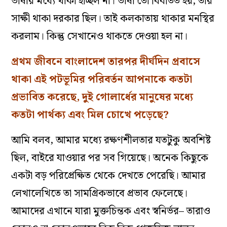
ভাষার
মধ্যে
থাকা
হচ্ছিল
না
।
ভাষা
তো
বিবর্তিত
হয়
,
তার
সাক্ষী
থাকা
দরকার
ছিল
।
তাই
কলকাতায়
থাকার
মনস্থির
করলাম
।
কিন্তু
সেখানেও
থাকতে
দেওয়া
হল
না
।
প্রথম
জীবনে
বাংলাদেশ
তারপর
দীর্ঘদিন
প্রবাসে
থাকা এই পটভূমির পরিবর্তন আপনাকে কতটা
প্রভাবিত করেছে
,
দুই
গোলার্ধের
মানুষের
মধ্যে
কতটা
পার্থক্য
এবং
মিল
চোখে পড়েছে
?
আমি বলব, আমার
মধ্যে
রক্ষণশীলতার
যতটুকু
অবশিষ্ট
ছিল,
বাইরে যাওয়ার পর
সব
গিয়েছে
।
অনেক
কিছুকে
একটা
বড়
পরিপ্রেক্ষিত
থেকে
দেখতে
পেরেছি
।
আমার
লেখালেখিতে
তা
সামগ্রিকভাবে
প্রভাব
ফেলেছে
।
আমাদের
এখানে
যারা
মুক্তচিন্তক
এবং
স্বনির্ভর–
তারাও