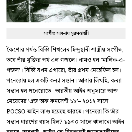
সংগীত সাধনায় সুরসম্রাজ্ঞী
কৈশোর পর্যন্ত বিব্বি শিখলেন হিন্দুস্থানী শাস্ত্রীয় সংগীত,
তবে তাঁর মুক্তির পথ এল গজলে। নামও হল ‘মালিক-এ-
গজল’। বিব্বি যখন এগারো, তাঁর প্রথম মেহেফিল হল।
পনেরোয় হল একটি কন্যা সন্তান। আবার লিখছি, কন্যা
সন্তান হল পনেরোতে। ভারতীয় আইন অনুসারে আজ
মেয়েদের ‘এজ অফ কনসেন্ট ১৮’– ২০১২ সালে
POCSO আইন লাগু হয়েছে ভারতে। পনেরো কি তাঁর
সন্তান ধারণের বয়স ছিল? ১৯৩০ সালে ঝালানো আইন