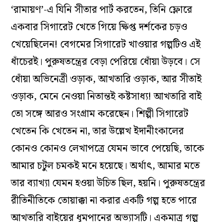
‘রামায়ণ’-এ যিনি সীতার পার্ট করতেন, তিনি ফ্লোরে
একবার সিগারেট খেতে গিয়ে ক্ষিপ্ত দর্শকের চড়ও
খেয়েছিলেন! বেগমের সিগারেট খাওয়ার গল্পটিও এই
ধাঁচেরই। পুরুষতন্ত্রের বেড়া পেরিয়ে ধোঁয়া উড়বে। সে
ধোঁয়া অভিনেত্রী ওড়াক, আখতারি ওড়াক, আর সীতাই
ওড়াক, মেনে নেওয়া নিতান্তই কষ্টসাধ্য! আখতারি বাই
তো সঙ্গে আরও সংগ্রাম করেছেন। শিল্পী সিগারেট
খেতেন কি খেতেন না, তার উল্লেখ ইদানীংকালের
কোনও কোনও লেখাপত্রে যেমন ভাবে পেয়েছি, তাকে
আমার চটুল চমকই মনে হয়েছে। অর্থাৎ, আমার মতে
তার ব্যাখ্যা যেমন হওয়া উচিত ছিল, হয়নি। পুরুষতন্ত্রের
রীতিনীতিকে তোয়াক্কা না করার একটি গল্প হতে পারে
আখতারি বাইয়ের ধূমপানের অভ্যাসটি। একমাত্র গল্প