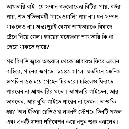
আখতারি বাই। যে সম্মান বড়লোকের বিটিরা পায়, বউরা
পায়, শত প্রতিভাময়ী ‘গানেওয়ালি’ পায় না। ধন-সম্পদ
থাকলেও না। অন্তঃপুরই বেগম আখতারকে বিষাদে
টেনে নিয়ে গেল। হৃদয়ের মধ্যেকার আখতারি কি না
গেয়ে থাকতে পারে?
শত বিপত্তি জুঝে অন্তরাল থেকে আবারও ফিরে এলেন
বাহিরে, গানের জগতে। ১৯৪৯ সালে। ততদিনে জেনিস
জপলিন স্তব্ধ হয়ে গেছেন চিরতরে। চাইলেও ফিরতে
পারবেন না আখতারির মতো। আখতারি গাইতেন, আর
ভাবতেন, আর বুঝি গাইতে পারেন না তেমন। তাও কি
হয়? ‘অল ইন্ডিয়া রেডিও’র লখনউ স্টেশনে তিনটি গজল
এবং একটি দাদরা পরিবেশন করে নতুন শুরু করলেন।