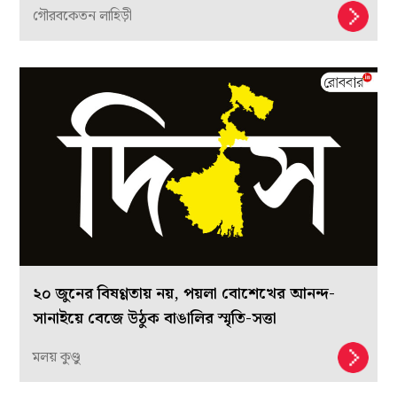
গৌরবকেতন লাহিড়ী
২০ জুনের বিষণ্ণতায় নয়, পয়লা বোশেখের আনন্দ-
সানাইয়ে বেজে উঠুক বাঙালির স্মৃতি-সত্তা
মলয় কুণ্ডু