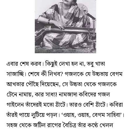
এবার শেষ করব। কিছুই লেখা হল না, তবু খাতা
সাজাচ্ছি। শেষে কী লিখব? গজলকে যে উচ্চতায় বেগম
আখতার পৌঁছে দিয়েছেন, সে উচ্চতা থেকে গজলকে
টেনে নামায়, কার সাধ্য! নামজাদা কবিদের গজল
গাইলেন তাঁদেরই মতো ঠাঁটে। তারও বেশি ঠাঁটে। কবিরা
তাঁরই পায়ে লুটিয়ে পড়ল। ‘ওয়াহ, ওয়াহ, বেগম সাহিবা’।
সহজ থেকে জটিল রাগের বৈচিত্র তাঁর কণ্ঠে খেলল