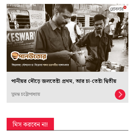
পানীয়র দৌড়ে জলতেষ্টা প্রথম, আর চা-তেষ্টা দ্বিতীয়
সুমন্ত চট্টোপাধ্যায়
মিস করবেন না!