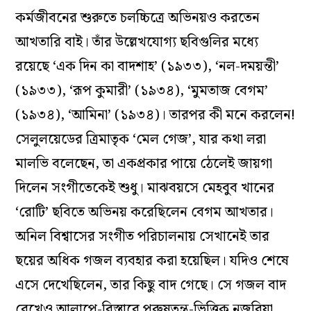
কর্মজীবনের শুরুতে চলচ্চিত্রে অভিনয়ও করতেন
আখতারি বাই। তাঁর উল্লেখযোগ্য ছবিগুলির মধ্যে
রয়েছে ‘এক দিন কা বাদশাহ’ (১৯৩৩), ‘নল-দময়ন্তী’
(১৯৩৩), ‘রূপ কুমারী’ (১৯৩৪), ‘মুমতাজ বেগম’
(১৯৩৪), ‘আমিনা’ (১৯৩৪)। তারপর কী মনে করলেন!
সেলুলয়েডের ত্রিমাতৃক ‘মেল গেজ’, যার কথা লরা
মালভি বলেছেন, তা একপ্রকার পায়ে ঠেলেই জায়গা
দিলেন সংগীতেকেই শুধু। মাঝবয়সে মেহবুব খানের
‘রোটি’ ছবিতে অভিনয় করেছিলেন বেগম আখতার।
অনিল বিশ্বাসের সংগীত পরিচালনায় সেখানেই তার
ছয়ের অধিক গজল ব্যবহার করা হয়েছিল। যদিও শেষে
এসে দেখেছিলেন, তার কিছু বাদ গেছে। সে গজল বাদ
রেখেও আলাপে-বিস্তারে পুরুষতন্ত্র-ভিত্তিক নজরিয়া