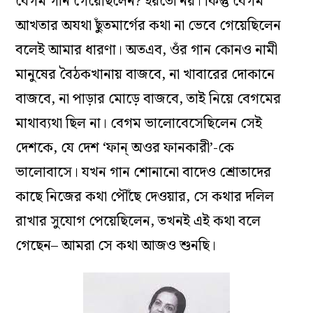
বেগম গান গেয়েছিলেন? হয়তো নয়। কিন্তু বেগম
আখতার অযথা ছুঁতমার্গের কথা না ভেবে গেয়েছিলেন
বলেই আমার ধারণা। অতএব, ওঁর গান কোনও নামী
মানুষের বৈঠকখানায় বাজবে, না খাবারের দোকানে
বাজবে, না পাড়ার মোড়ে বাজবে, তাই নিয়ে বেগমের
মাথাব্যথা ছিল না। বেগম ভালোবেসেছিলেন সেই
দেশকে, যে দেশ ‘ফান্ অওর ফানকারী’-কে
ভালোবাসে। যখন গান শোনানো বাদেও শ্রোতাদের
কাছে নিজের কথা পৌঁছে দেওয়ার, সে কথার দলিল
রাখার সুযোগ পেয়েছিলেন, তখনই এই কথা বলে
গেছেন– আমরা সে কথা আজও শুনছি।