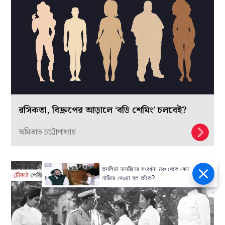
রসিকতা, বিদ্রুপের আড়ালে ‘বডি শেমিং’ চলবেই?
অমিতাভ চট্টোপাধ্যায়
তসলিমা নাসরিনের সংবর্ধনা মঞ্চ থেকে কেন
নামিয়ে দেওয়া হল তাঁকে?