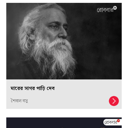
মারের সাগর পাড়ি দেব
শৈবাল বসু