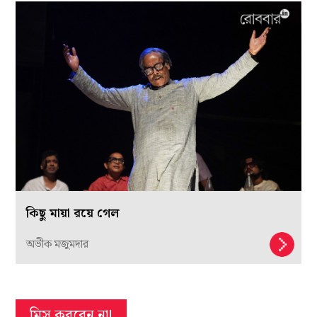
কিছু মায়া রয়ে গেল
অভীক মজুমদার
মিস করবেন না!