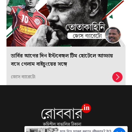
ডার্বির আগের দিন ইস্টবেঙ্গল টিম হোটেলে আড্ডায়
বসে গেলাম বাইচুংয়ের সঙ্গে
জোস ব্যারেটো
মৃত্যু নিয়ে মশকরা করতেন রবীন্দ্রনাথ? উঠে