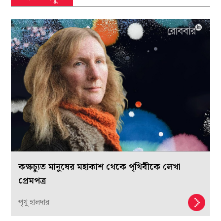
কক্ষচ্যুত মানুষের মহাকাশ থেকে পৃথিবীকে লেখা
প্রেমপত্র
পৃথু হালদার