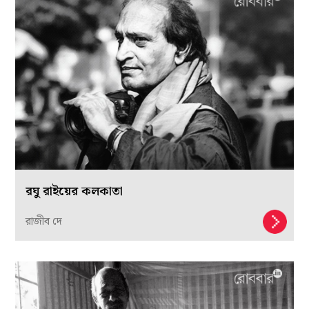
রঘু রাইয়ের কলকাতা
রাজীব দে