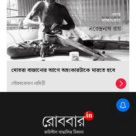
দোতরা বাজানোর আগে অহংকারটাকে মারতে হবে
গৌরবকেতন লাহিড়ী