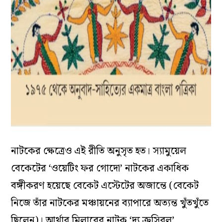
নাটকের ক্ষেত্রেও এই রীতি অনুসৃত হত। স্যামুয়েল
বেকেটের ‘
ওয়েটিং ফর গোদো’
নাটকের একাধিক
বঙ্গীকরণ হয়েছে বেকেট এস্টেটের অজান্তে (বেকেট
নিজে তাঁর নাটকের মঞ্চায়নের ব্যাপারে অত্যন্ত খুঁতখুঁতে
ছিলেন)। আর্থার মিলারের নাটক ‘
দ্য ক্রুসিবল’