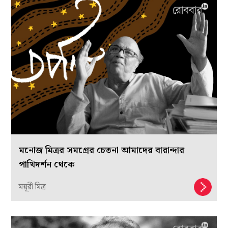
মনোজ মিত্রর সমগ্রের চেতনা আমাদের বারান্দার
পাখিদর্শন থেকে
ময়ূরী মিত্র