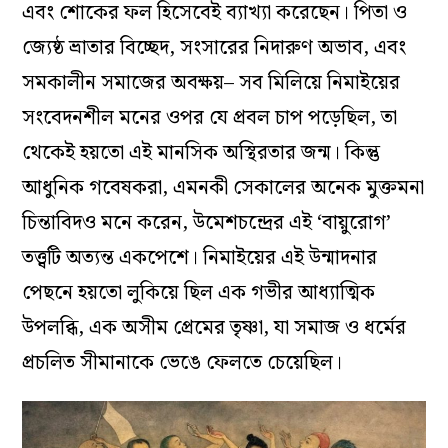
এবং শোকের ফল হিসেবেই ব্যাখ্যা করেছেন। পিতা ও
জ্যেষ্ঠ ভ্রাতার বিচ্ছেদ, সংসারের নিদারুণ অভাব, এবং
সমকালীন সমাজের অবক্ষয়– সব মিলিয়ে নিমাইয়ের
সংবেদনশীল মনের ওপর যে প্রবল চাপ পড়েছিল, তা
থেকেই হয়তো এই মানসিক অস্থিরতার জন্ম। কিন্তু
আধুনিক গবেষকরা, এমনকী সেকালের অনেক মুক্তমনা
চিন্তাবিদও মনে করেন, উমেশচন্দ্রের এই ‘বায়ুরোগ’
তত্ত্বটি অত্যন্ত একপেশে। নিমাইয়ের এই উন্মাদনার
পেছনে হয়তো লুকিয়ে ছিল এক গভীর আধ্যাত্মিক
উপলব্ধি, এক অসীম প্রেমের তৃষ্ণা, যা সমাজ ও ধর্মের
প্রচলিত সীমানাকে ভেঙে ফেলতে চেয়েছিল।