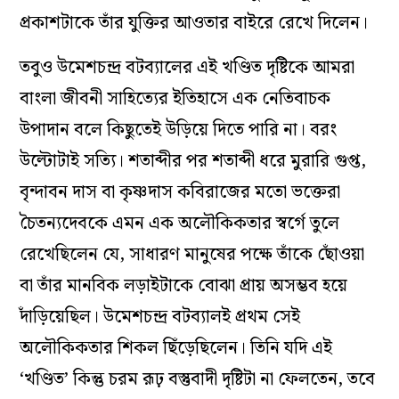
মহীরুহের অসীম ছায়াটাকে তিনি অস্বীকার করলেন।
তিনি চৈতন্যদেবের জীবনের প্রথমার্ধের মানবিক দুর্বলতা
এবং জাগতিক টানাপোড়েনগুলোকে এত নিখুঁতভাবে
বিশ্লেষণ করলেন যে, সেই মানুষটি যে পরবর্তীকালে
ভক্তি-আন্দোলনের এক অপ্রতিরোধ্য সামাজিক সুনামি
তৈরি করতে পারেন, তা উমেশচন্দ্রের নিজস্ব লজিকের
ফ্রেমে আর ধরল না। তিনি কেবল মানুষটার তৈরি
হওয়ার প্রক্রিয়াটা দেখলেন, কিন্তু মানুষটার পূর্ণাঙ্গ
প্রকাশটাকে তাঁর যুক্তির আওতার বাইরে রেখে দিলেন।
তবুও উমেশচন্দ্র বটব্যালের এই খণ্ডিত দৃষ্টিকে আমরা
বাংলা জীবনী সাহিত্যের ইতিহাসে এক নেতিবাচক
উপাদান বলে কিছুতেই উড়িয়ে দিতে পারি না। বরং