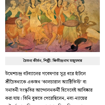
চৈতন্য কীর্তন, শিল্পী: ক্ষিতীন্দ্রনাথ মজুমদার
উমেশচন্দ্র বটব্যালের গবেষণার সূত্র ধরে হাঁটলে
শ্রীচৈতন্যকে একজন ‘কালচারাল অ্যাক্টিভিস্ট’ বা
সনাতনী সংস্কৃতির আন্দোলনকর্মী হিসেবেই আবিষ্কার
করা যায়। তিনি বুঝতে পেরেছিলেন, নব্য-ন্যায়ের