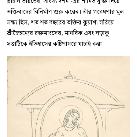
প্রাচীন ভারতের ‘সাংখ্য দর্শন’-এর শানিত যুক্তি দিয়ে
ভক্তিবাদের বিনির্মাণ শুরু করেন। তাঁর গবেষণার মূল
লক্ষ্য ছিল, শত শত বছরের ভক্তির কুয়াশা সরিয়ে
শ্রীচৈতন্যের রক্তমাংসের, মানবিক এবং লড়াকু
সত্তাটিকে ইতিহাসের কষ্টিপাথরে যাচাই করা।