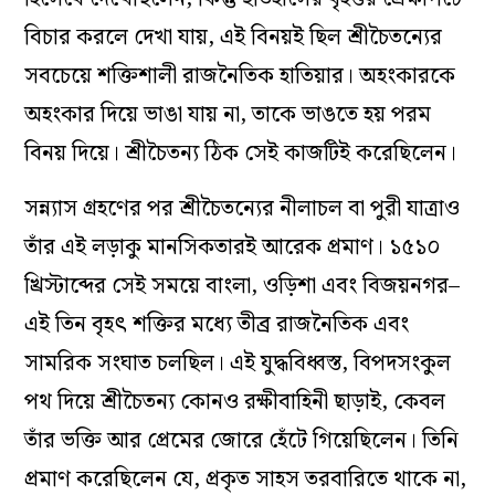
চরম সামাজিক এবং মনস্তাত্ত্বিক বিপ্লব। যে সমাজে
মানুষের অহংকার জন্ম নিত তার জন্ম, জাত, রূপ, ধন বা
পাণ্ডিত্য থেকে, সেখানে শ্রীচৈতন্য ঘোষণা করলেন যে,
ঈশ্বরের দরবারে এই সব অহংকার তুচ্ছ। তিনি চণ্ডালের
পদধূলি মাথায় নিয়ে প্রমাণ করলেন যে, ভক্তি এবং
প্রেমের কাছে কোনও সামাজিক ভেদাভেদ টেকে না।
উমেশচন্দ্র হয়তো এই বিনয়কে ‘পলায়নবাদ’ বা দুর্বলতা
হিসেবে দেখেছিলেন, কিন্তু ইতিহাসের বৃহত্তর প্রেক্ষাপটে
বিচার করলে দেখা যায়, এই বিনয়ই ছিল শ্রীচৈতন্যের
সবচেয়ে শক্তিশালী রাজনৈতিক হাতিয়ার। অহংকারকে
অহংকার দিয়ে ভাঙা যায় না, তাকে ভাঙতে হয় পরম
বিনয় দিয়ে। শ্রীচৈতন্য ঠিক সেই কাজটিই করেছিলেন।