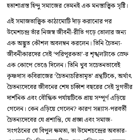
হতাশাগ্রস্ত হিন্দু সমাজের তেমনই এক মনস্তাত্ত্বিক সৃষ্টি।
এই সমাজতাত্ত্বিক কাঠামোটি দাঁড় করানোর পর
উমেশচন্দ্র তাঁর নিজস্ব জীবনী-রীতি গড়ে তোলার জন্য
এক অদ্ভুত কৌশল অবলম্বন করলেন। তিনি চৈতন্য-
জীবনীকারদের সেই ‘পরিপূরকতা’-র শৃঙ্খলটাকে স্রেফ
এক কোপে ভেঙে দিলেন। তিনি খুব সচেতনভাবেই
কৃষ্ণদাস কবিরাজের ‘চৈতন্যচরিতামৃত’ গ্রন্থটিকে, অর্থাৎ
চৈতন্যদেবের জীবনের শেষ চব্বিশ বছরের সেই সুগভীর
দার্শনিক এবং বৌদ্ধিক পর্যায়টিকে প্রায় সম্পূর্ণ এড়িয়ে
গেলেন। কেন এড়িয়ে গেলেন? কারণ সন্ন্যাস-পরবর্তী
চৈতন্যদেবের যে প্রশান্তি, যে প্রজ্ঞা এবং সমাজ-
সংগঠনের যে বিপুল ক্ষমতা, তা উমেশচন্দ্রের অবতার-