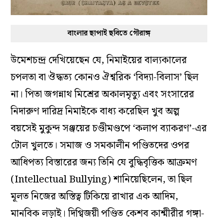
বাংলার ছাপাই ছবিতে গৌরাঙ্গ
উমেশচন্দ্র দেখিয়েছেন যে, নিমাইয়ের বাল্যকালের
চপলতা বা ঔদ্ধত্য কোনও ঐশ্বরিক ‘বিদ্যা-বিলাস’ ছিল
না। পিতা জগন্নাথ মিশ্রের অকালমৃত্যু এবং সংসারের
নিদারুণ দারিদ্র নিমাইকে বাধ্য করেছিল খুব অল্প
বয়সেই মুকুন্দ সঞ্জয়ের চণ্ডীমণ্ডপে ‘কলাপ ব্যাকরণ’-এর
টোল খুলতে। সমাজ ও সমকালীন পণ্ডিতদের ওপর
আধিপত্য বিস্তারের জন্য তিনি যে বুদ্ধিবৃত্তিক আক্রমণ
(Intellectual Bullying) শানিয়েছিলেন, তা ছিল
মূলত নিজের অস্তিত্ব টিকিয়ে রাখার এক আদিম,
মানবিক লড়াই। দিগ্বিজয়ী পণ্ডিত কেশব কাশ্মীরীর গঙ্গা-