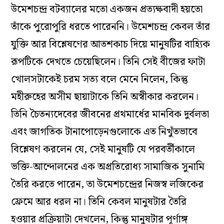
প্লাবন বইয়ে দিয়েছিলেন।
যামিনী রায়ের ছবিতে গীতবাদ্য সহযোগে চৈতন্যের নৃত্য
এই যে শ্রীচৈতন্যের এক বিশাল, বহুমাত্রিক রূপ– যিনি
একাধারে তার্কিক পণ্ডিত, আবার পরম বিনয়ী ভক্ত; যিনি
একাধারে রাজনৈতিক অন্যায়ের বিরুদ্ধে প্রতিবাদী নেতা,
আবার প্রেমের বন্যায় ভাসিয়ে দেওয়া এক সন্ন্যাসী–
উমেশচন্দ্র বটব্যালের মতো একজন প্রত্যক্ষবাদী হয়তো
তাঁকে পুরোপুরি ধরতে পারেননি। উমেশচন্দ্র কেবল তাঁর
যুক্তি আর বিশ্লেষণের আতশকাচ দিয়ে মানুষটির বাহ্যিক
রূপটিকে দেখতে চেয়েছিলেন। তিনি সেই বীজের ফাটা
খোলসটাকেই চরম সত্য বলে মেনে নিলেন, কিন্তু