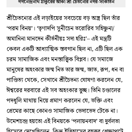
গগনেন্দ্রনাথ ঠাকুরের আঁকা শ্রী চৈতন্যের নগর-সংকীর্তন
শ্রীচৈতন্যের এই লড়াইয়ের সবচেয়ে বড় অস্ত্র ছিল তাঁর
‘পরম বিনয়’। ‘তৃণাদপি সুনীচেন তরোরিব সহিষ্ণুনা/
অমানিনা মানদেন কীর্তনীয়ঃ সদা হরিঃ’– এই মন্ত্রটি
কেবল একটি আধ্যাত্মিক স্তবগান ছিল না, এটি ছিল এক