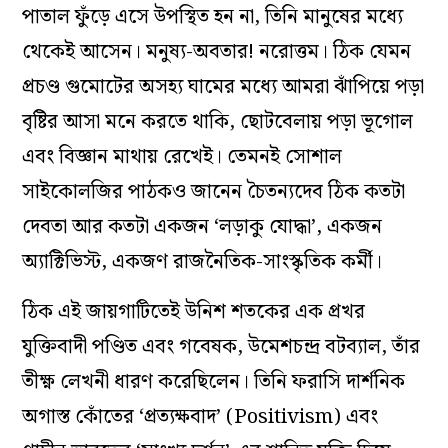
পাতাল ফুঁড়ে এসে উপস্থিত হন না, তিনি মানুষের মধ্যে
থেকেই আসেন। মনুষ্য-অবতার! নরোত্তম। ঠিক যেমন
প্রচণ্ড গুমোটের অসহ্য ঘামের মধ্যে আমরা ঝাঁপিয়ে পড়া
বৃষ্টির আসা মনে করতে থাকি, ছোটবেলায় পড়া ভূগোল
এবং বিজ্ঞান মাথায় রেখেই। তেমনই সোশাল
সাইকোলজির পাঠকও জানেন চৈতন্যদেব ঠিক কতটা
দেবতা আর কতটা একজন ‘লড়াকু যোদ্ধা’, একজন
অ্যাক্টিভিস্ট, একজণ রাজনৈতিক-সাংস্কৃতিক কর্মী।
ঠিক এই জায়গাটিতেই উনিশ শতকের এক প্রখর
যুক্তিবাদী পণ্ডিত এবং গবেষক, উমেশচন্দ্র বটব্যাল, তাঁর
তীক্ষ্ণ লেখনী ধারণ করেছিলেন। তিনি ফরাসি দার্শনিক
অগাস্ত কোঁতের ‘প্রত্যক্ষবাদ’ (Positivism) এবং