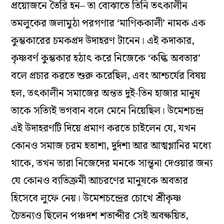
প্রয়োজনে তৈরি হন– তা বোঝাতে তিনি তৎকালীন
তমলুকের জলামুঠা পরগণার ‘মাণিককালী’ নামক এক
কুম্ভকারের চমকপ্রদ উদাহরণ টানেন। এই কদাকার,
কৃষ্ণবর্ণ কুম্ভকার হঠাৎ করে নিজেকে ‘কল্কি অবতার’
বলে প্রচার করতে শুরু করেছিল, এবং আশ্চর্যের বিষয়
হল, তৎকালীন সমাজের অন্তত দুই-তিন হাজার মানুষ
তাকে সত্যিই ভগবান বলে মেনে নিয়েছিল। উমেশচন্দ্র
এই উদাহরণটি দিয়ে প্রমাণ করতে চাইলেন যে, যখন
কোনও সমাজ চরম হতাশা, দুর্দশা আর আত্মগ্লানির মধ্যে
থাকে, তখন তারা নিজেদের মনকে সান্ত্বনা দেওয়ার জন্য
যে কোনও ব্যতিক্রমী আচরণের মানুষকে অবতার
হিসেবে লুফে নেয়। উমেশচন্দ্রের চোখে শ্রীকৃষ্ণ
চৈতন্যও ছিলেন পঞ্চদশ শতাব্দীর সেই অবক্ষয়িত,