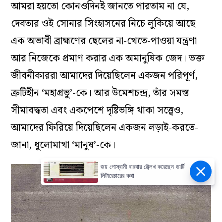
উল্টোটাই সত্যি। শতাব্দীর পর শতাব্দী ধরে মুরারি গুপ্ত,
বৃন্দাবন দাস বা কৃষ্ণদাস কবিরাজের মতো ভক্তেরা
চৈতন্যদেবকে এমন এক অলৌকিকতার স্বর্গে তুলে
রেখেছিলেন যে, সাধারণ মানুষের পক্ষে তাঁকে ছোঁওয়া
বা তাঁর মানবিক লড়াইটাকে বোঝা প্রায় অসম্ভব হয়ে
দাঁড়িয়েছিল। উমেশচন্দ্র বটব্যালই প্রথম সেই
অলৌকিকতার শিকল ছিঁড়েছিলেন। তিনি যদি এই
‘খণ্ডিত’ কিন্তু চরম রূঢ় বস্তুবাদী দৃষ্টিটা না ফেলতেন, তবে
আমরা হয়তো কোনওদিনই জানতে পারতাম না যে,
দেবতার ওই সোনার সিংহাসনের নিচে লুকিয়ে আছে
জয় গোস্বামী বারবার উ্ল্লেখ করেছেন ডার্টি
এক অভাবী ব্রাহ্মণের ছেলের না-খেতে-পাওয়া যন্ত্রণা
লিটারেচারের কথা
আর নিজেকে প্রমাণ করার এক অমানুষিক জেদ। ভক্ত
জীবনীকাররা আমাদের দিয়েছিলেন একজন পরিপূর্ণ,