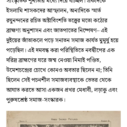
সাংস্কৃতিক শূন্যতার মধ্যে দিয়ে যাচ্ছিল। একদিকে
ইসলামি শাসকদের আস্ফালন, অন্যদিকে স্মার্ত
রঘুনন্দনের রচিত অষ্টাবিংশতি তত্ত্বের মতো কঠোর
ব্রাহ্মণ্য অনুশাসন এবং জাতপাতের নিষ্পেষণ– এই
দুইয়ের জাঁতাকলে পড়ে সনাতন সমাজ কার্যত মুমূর্ষু হয়ে
পড়েছিল। এই দমবন্ধ করা পরিস্থিতিতে নবদ্বীপের এক
দরিদ্র ব্রাহ্মণের ঘরে জন্ম নেওয়া নিমাই পণ্ডিত,
উমেশচন্দ্রের চোখে কোনও অবতার ছিলেন না; তিনি
ছিলেন সেই পচনশীল সমাজব্যবস্থাকে ভেতর থেকে
আঘাত করতে আসা একজন প্রখর মেধাবী, লড়াকু এবং
পুরুষশ্রেষ্ঠ সমাজ-সংস্কারক।