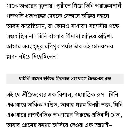
সন্ন্যাস গ্রহণের পর শ্রীচৈতন্যের নীলাচল বা পুরী যাত্রাও
তাঁর এই লড়াকু মানসিকতারই আরেক প্রমাণ। ১৫১০
খ্রিস্টাব্দের সেই সময়ে বাংলা, ওড়িশা এবং বিজয়নগর–
এই তিন বৃহৎ শক্তির মধ্যে তীব্র রাজনৈতিক এবং
সামরিক সংঘাত চলছিল। এই যুদ্ধবিধ্বস্ত, বিপদসংকুল
পথ দিয়ে শ্রীচৈতন্য কোনও রক্ষীবাহিনী ছাড়াই, কেবল
তাঁর ভক্তি আর প্রেমের জোরে হেঁটে গিয়েছিলেন। তিনি
প্রমাণ করেছিলেন যে, প্রকৃত সাহস তরবারিতে থাকে না,
থাকে অন্তরের দৃঢ়তায়। পুরীতে গিয়ে তিনি পরাক্রমশালী
গজপতি প্রতাপরুদ্র দেবকে যেভাবে ভক্তির বন্ধনে
আবদ্ধ করেছিলেন, তা কোনও সাধারণ সন্ন্যাসীর পক্ষে
সম্ভব ছিল না। তিনি বাংলার সীমানা ছাড়িয়ে ওড়িশা,
আসাম এবং সুদূর মণিপুর পর্যন্ত তাঁর এই প্রেমধর্মের