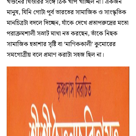
খণ্ডনের থিওরির সঙ্গে ঠিক খাপ খাচ্ছিল না। একজন
মানুষ, যিনি গোটা পূর্ব ভারতের সামাজিক ও সাংস্কৃতিক
মানচিত্রটা বদলে দিচ্ছেন, যাঁকে দেখে প্রতাপরুদ্রের মতো
পরাক্রমশালী সম্রাট মাথা নত করছেন, তাঁকে নিছক
সামাজিক হতাশার সৃষ্টি বা ‘মাণিককালী’ কুমোরের
সমগোত্রীয় বলে প্রমাণ করাটা সহজ ছিল না।