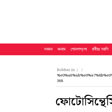
সকাল
কলাম
গোলগপ্‌পো
রবীন্দ্র সরণি
Robbar.in
%e0%a6%ab%e0%a7%8b%e0
368
ফোটোসিন্থে