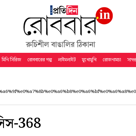
মিনি সিরিজ
রোববারের গল্প
লাইমলাইট
মুখোমুখি
রোজনামচা
সাম্প
%a6%9f%e0%a7%8b%e0%a6%b8%e0%a6%bf%e0%a6%a8%e
সিস-368