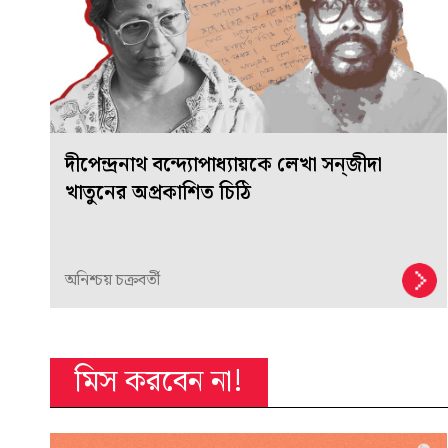
দীপেন্দ্রনাথ বন্দ্যোপাধ্যায়কে লেখা সন্‌জীদা
খাতুনের অপ্রকাশিত চিঠি
অনিশ্চয় চক্রবর্তী
মিস করবেন না!