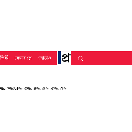
্রতিকী
ফেয়ার প্লে
এছাড়াও
0%a7%8d%e0%a6%a5%e0%a7%87%e0%a6%b8%e0%a6%bf%e