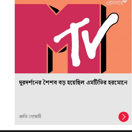
দূরদর্শনের শৈশব বড় হয়েছিল এমটিভির হরমোনে
শ্রুতি গোস্বামী