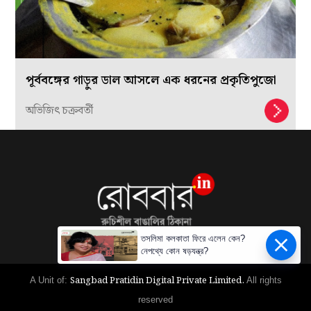
পূর্ববঙ্গের গাড়ুর ডাল আসলে এক ধরনের প্রকৃতিপুজো
অভিজিৎ চক্রবর্তী
তসলিমা কলকাতা ফিরে এলেন কেন?
নেপথ্যে কোন ষড়যন্ত্র?
Sangbad Pratidin Digital Private Limited.
A Unit of:
All rights
reserved