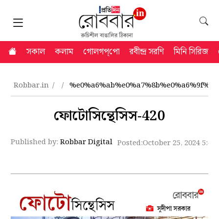
সকাল
কলাম
গোলগপ্‌পো
রবীন্দ্র সরণি
মিনি সিরিজ
Robbar.in
%e0%a6%ab%e0%a7%8b%e0%a6%9f%e0
ফোটোসিন্থেসিস-420
Published by:
Robbar Digital
Posted:
October 25, 2024 5:40