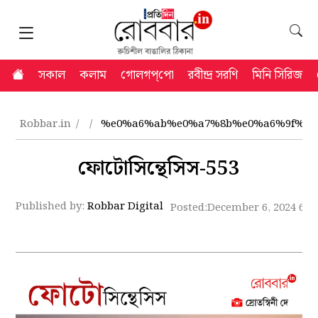
সকাল
কলাম
গোলগপ্‌পো
রবীন্দ্র সরণি
মিনি সিরিজ
Robbar.in
%e0%a6%ab%e0%a7%8b%e0%a6%9f%e0
ফোটোসিন্থেসিস-553
Published by:
Robbar Digital
Posted:
December 6, 2024 6:3