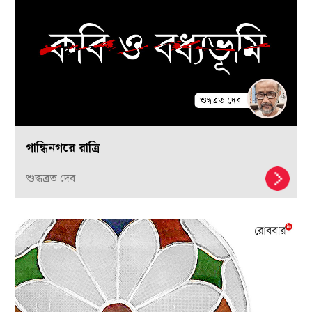
গান্ধিনগরে রাত্রি
শুদ্ধব্রত দেব