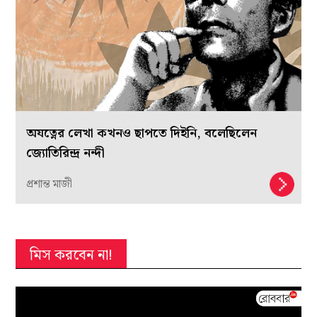
অযত্নের লেখা কখনও ছাপতে দিইনি, বলেছিলেন
জ্যোতিরিন্দ্র নন্দী
প্রশান্ত মাজী
মিস করবেন না!