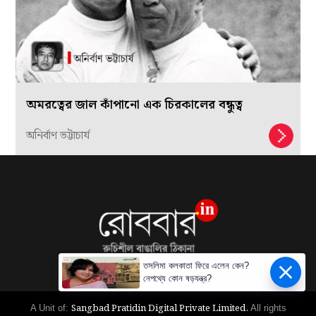
অমরত্বের জাল কাঁপানো এক চিরকালের বন্ধুত্ব
অনির্বাণ ভট্টাচার্য
তসলিমা কলকাতা ফিরে এলেন কেন?
নেপথ্যে কোন ষড়যন্ত্র?
Sangbad Pratidin Digital Private Limited.
A Unit of:
All rights