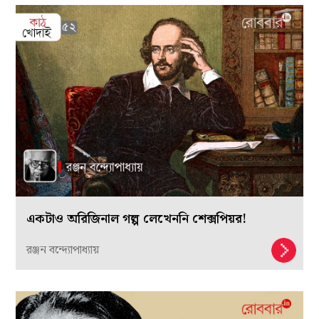
একটাও অরিজিনাল গল্প লেখেননি শেক্সপিয়র!
রঞ্জন বন্দ্যোপাধ্যায়