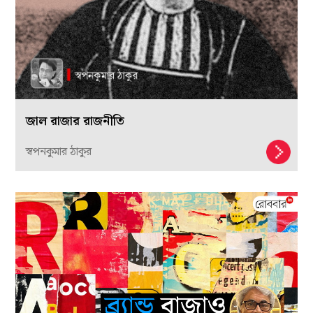
জাল রাজার রাজনীতি
স্বপনকুমার ঠাকুর