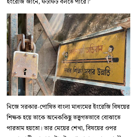
ইংরেজি জানে, ফটাফট বলতে পারে।’
নিজে সরকার-পোষিত বাংলা মাধ্যমের ইংরেজি বিষয়ের
শিক্ষক হয়ে তাকে অনেককিছু তত্ত্বগতভাবে বোঝাতে
পারতাম হয়তো। তার মেয়ের শেখা, বিষয়ের ওপর