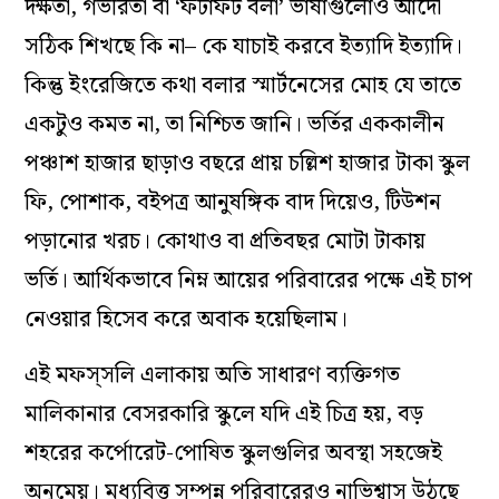
দক্ষতা, গভীরতা বা ‘ফটাফট বলা’ ভাষাগুলোও আদৌ
সঠিক শিখছে কি না– কে যাচাই করবে ইত্যাদি ইত্যাদি।
কিন্তু ইংরেজিতে কথা বলার স্মার্টনেসের মোহ যে তাতে
একটুও কমত না, তা নিশ্চিত জানি। ভর্তির এককালীন
পঞ্চাশ হাজার ছাড়াও বছরে প্রায় চল্লিশ হাজার টাকা স্কুল
ফি, পোশাক, বইপত্র আনুষঙ্গিক বাদ দিয়েও, টিউশন
পড়ানোর খরচ। কোথাও বা প্রতিবছর মোটা টাকায়
ভর্তি। আর্থিকভাবে নিম্ন আয়ের পরিবারের পক্ষে এই চাপ
নেওয়ার হিসেব করে অবাক হয়েছিলাম।
এই মফস্‌সলি এলাকায় অতি সাধারণ ব্যক্তিগত
মালিকানার বেসরকারি স্কুলে যদি এই চিত্র হয়, বড়
শহরের কর্পোরেট-পোষিত স্কুলগুলির অবস্থা সহজেই
অনুমেয়। মধ্যবিত্ত সম্পন্ন পরিবারেরও নাভিশ্বাস উঠছে