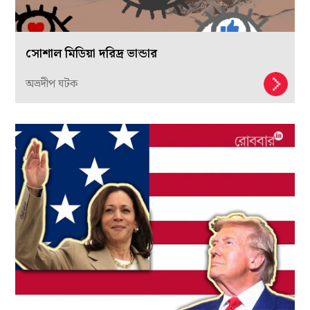
সোশাল মিডিয়া দরিদ্র ভান্ডার
অভ্রদীপ ঘটক