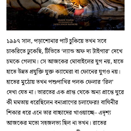
১৯৯৭ সাল, পড়াশোনার পাট চুকিয়ে তখন সবে
চাকরিতে ঢুকেছি, টিভিতে ‘ল্যান্ড অফ দ্য টাইগার’ দেখে
চমকে গেলাম। সে আজকের মোবাইলের যুগ নয়, হাতে
হাতে উন্নত প্রযুক্তি যুক্ত ক্যামেরা বা ফোনের যুগও নয়।
হাতের মুঠোয় তখন পশুপাখির পলক ফেলার ‘রিল’
দেখা যেত না। ভারতের এক প্রান্ত থেকে অন্য প্রান্তে ঘুরে
কী মমতায় ধরেছিলেন বন্যপ্রাণের চলাফেরা! বাঘিনীর
শিকার ধরে এনে তার বাচ্চাদের খাওয়াচ্ছে– এদৃশ্য
আজকের মতো সহজলভ্য ছিল না তখন। রাতের