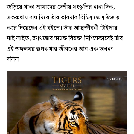
জড়িয়ে থাকা আমাদের দেশীয় সংস্কৃতির নানা দিক,
এককথায় বাঘ নিয়ে তাঁর ভাবনার বিচিত্র ক্ষেত্র উজাড়
করে দিয়েছেন এই বইতে। তাঁর আত্মজীবনী ‘টাইগার:
মাই লাইফ, রণথম্বোর অ্যান্ড বিয়ন্ড’ নিশ্চিতভাবেই তাঁর
এই জঙ্গলময় রূপকথার জীবনের আর এক অনন্য
দলিল।