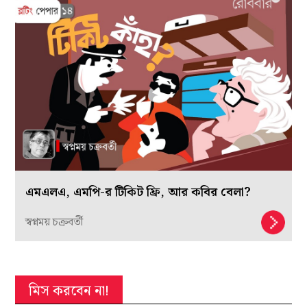
এমএলএ, এমপি-র টিকিট ফ্রি, আর কবির বেলা?
স্বপ্নময় চক্রবর্তী
মিস করবেন না!