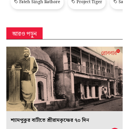
Fateh Singh Rathore
Project Tiger
Sangb
আরও পড়ুন
শ্যামপুকুর বাটীতে শ্রীরামকৃষ্ণের ৭০ দিন