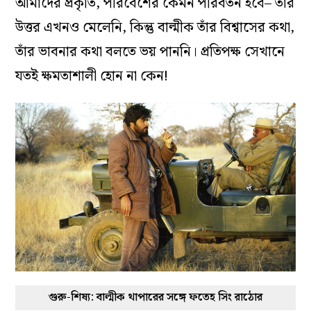
আমাদের প্রকৃতি, পরিবেশের কেমন পরিবর্তন হবে– তার
উত্তর এখনও মেলেনি, কিন্তু বাল্মীক তাঁর বিশ্বাসের কথা,
তাঁর ভাবনার কথা বলতে ভয় পাননি। প্রতিপক্ষ সেখানে
যতই ক্ষমতাশালী হোন না কেন!
গুরু-শিষ্য: বাল্মীক থাপারের সঙ্গে ফতেহ সিং রাঠোর