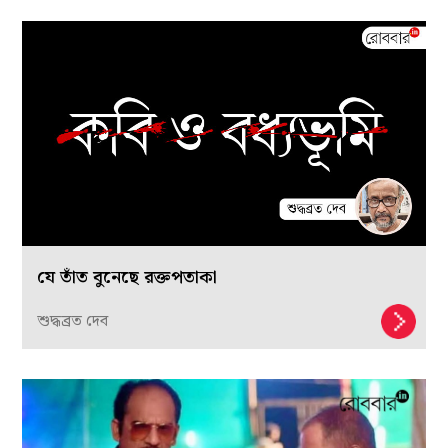
যে তাঁত বুনেছে রক্তপতাকা
শুদ্ধব্রত দেব