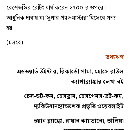
রেশেভস্কির রেটিং ধার্য করেন ২৭০০-র ওপরে।
আধুনিক দাবায় যা ‘সুপার গ্র্যান্ডমাস্টার’ হিসেবে গণ্য
হয়।
(চলবে)
তথ্যঋণ
এডওয়ার্ড উইন্টার, রিকার্ডো পামা, হোসে রাউল
ক্যাপাব্ল্যাঙ্কার লেখা বই
চেস-ডট-কম, চেসড্রাম, চেসগেমস-ডট-কম,
দ্যকিউবানহ্যান্ডশেক প্রভৃতি ওয়েবসাইট
হুয়ান ব্ল্যাঙ্কো, রায়ান কায়তানো, তালিয়া