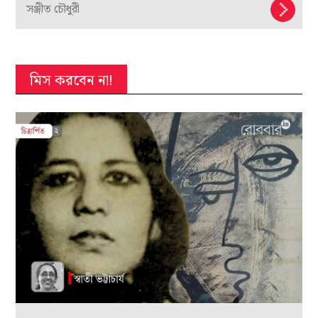
সঞ্জীত চৌধুরী
মিস করবেন না!