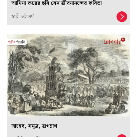
আমিনা করের ছবি যেন জীবনানন্দের কবিতা
স্বাতী ভট্টাচার্য
সাহেব, সমুদ্র, জগন্নাথ