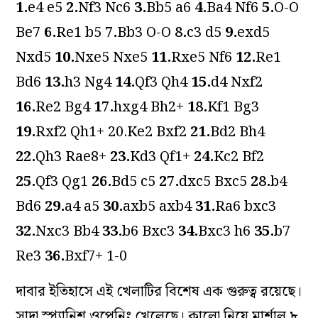
1.
e4 e5
2.
Nf3 Nc6
3.
Bb5 a6
4.
Ba4 Nf6
5.
O-O
Be7
6.
Re1 b5
7.
Bb3 O-O
8.
c3 d5
9.
exd5
Nxd5
10.
Nxe5 Nxe5
11.
Rxe5 Nf6
12.
Re1
Bd6
13.
h3 Ng4
14.
Qf3 Qh4
15.
d4 Nxf2
16.
Re2 Bg4
17.
hxg4 Bh2+
18.
Kf1 Bg3
19.
Rxf2 Qh1+ 20.Ke2 Bxf2
21.
Bd2 Bh4
22.
Qh3 Rae8+
23.
Kd3 Qf1+
24.
Kc2 Bf2
25.
Qf3 Qg1
26.
Bd5 c5
27.
dxc5 Bxc5
28.
b4
Bd6
29.
a4 a5
30.
axb5 axb4
31.
Ra6 bxc3
32.
Nxc3 Bb4
33.
b6 Bxc3
34.
Bxc3 h6
35.
b7
Re3
36.
Bxf7+ 1-0
দাবার ইতিহাসে এই খেলাটির বিশেষ এক গুরুত্ব রয়েছে।
সাদা স্প্যানিশ ওপেনিং খেলেছে। কালো নিয়ে মার্শাল ৮