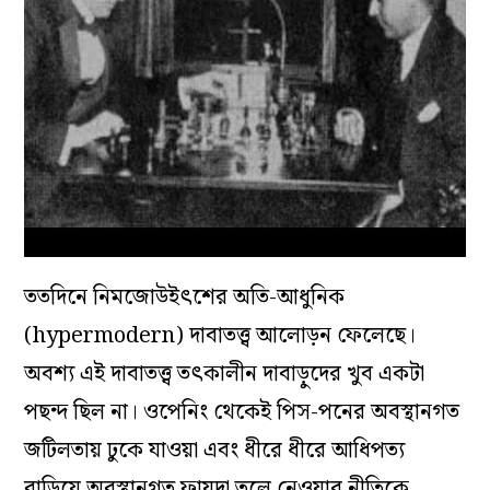
ততদিনে নিমজোউইৎশের অতি-আধুনিক
(hypermodern) দাবাতত্ত্ব আলোড়ন ফেলেছে।
অবশ্য এই দাবাতত্ত্ব তৎকালীন দাবাড়ুদের খুব একটা
পছন্দ ছিল না। ওপেনিং থেকেই পিস-পনের অবস্থানগত
জটিলতায় ঢুকে যাওয়া এবং ধীরে ধীরে আধিপত্য
বাড়িয়ে অবস্থানগত ফায়দা তুলে নেওয়ার নীতিকে