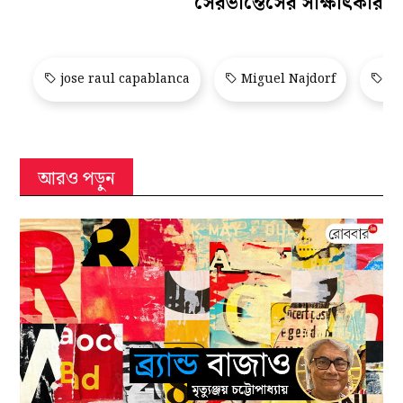
সেরভান্তেসের সাক্ষাৎকার
jose raul capablanca
Miguel Najdorf
Sa
আরও পড়ুন