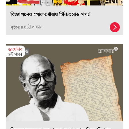
বিজ্ঞাপনের গোলকধাঁধায় চিকিৎসাও পণ্য!
মৃত্যুঞ্জয় চট্টোপাধ্যায়