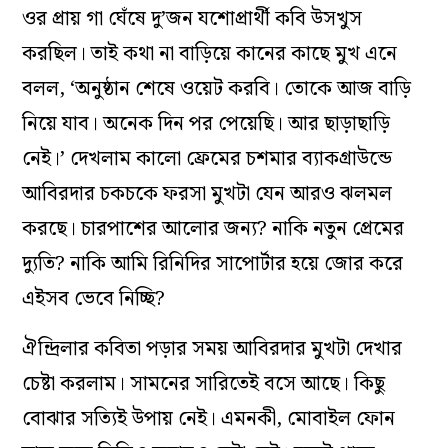
ওর প্রায় গা ঘেঁষে দু’জন যশোপ্রার্থী কবি উসখুস
করছিল। তাই কথা না বাড়িয়ে কানের কাছে মুখ এনে
বলল, ‘অনুষ্ঠান শেষে ওয়েট করবি। তোকে আজ বাড়ি
নিয়ে যাব। অনেক দিন পর পেয়েছি। আর ছাড়াছাড়ি
নেই।’ দেখলাম কালো ফ্রেমের চশমার ব্যাকগ্রাউন্ডে
আবিরদার চকচকে ফরসা মুখটা যেন আরও ঝলমল
করছে। চারপাশের আলোর জন্য? নাকি নতুন প্রেমের
দ্যুতি? নাকি আমি রিনিদির সাপোর্টার হয়ে জোর করে
এইসব ভেবে নিচ্ছি?
ঐন্দ্রিলার কবিতা পড়ার সময় আবিরদার মুখটা দেখার
চেষ্টা করলাম। সামনের সারিতেই বসে আছে। কিছু
বোঝার সত্যিই উপায় নেই। এমনকী, মোবাইল ফোন