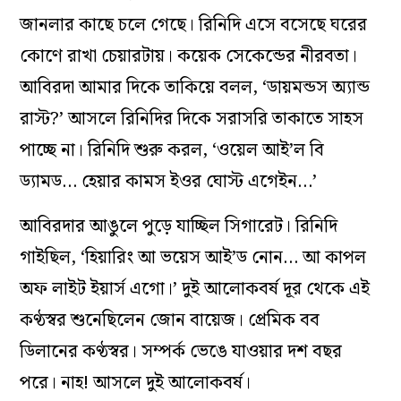
জানলার কাছে চলে গেছে। রিনিদি এসে বসেছে ঘরের
কোণে রাখা চেয়ারটায়। কয়েক সেকেন্ডের নীরবতা।
আবিরদা আমার দিকে তাকিয়ে বলল, ‘ডায়মন্ডস অ্যান্ড
রাস্ট?’ আসলে রিনিদির দিকে সরাসরি তাকাতে সাহস
পাচ্ছে না। রিনিদি শুরু করল, ‘ওয়েল আই’ল বি
ড্যামড… হেয়ার কামস ইওর ঘোস্ট এগেইন…’
আবিরদার আঙুলে পুড়ে যাচ্ছিল সিগারেট। রিনিদি
গাইছিল, ‘হিয়ারিং আ ভয়েস আই’ড নোন… আ কাপল
অফ লাইট ইয়ার্স এগো।’ দুই আলোকবর্ষ দূর থেকে এই
কণ্ঠস্বর শুনেছিলেন জোন বায়েজ। প্রেমিক বব
ডিলানের কণ্ঠস্বর। সম্পর্ক ভেঙে যাওয়ার দশ বছর
পরে। নাহ! আসলে দুই আলোকবর্ষ।