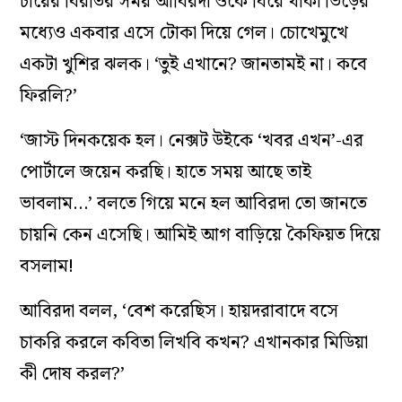
চায়ের বিরতির সময় আবিরদা ওকে ঘিরে থাকা ভিড়ের
মধ্যেও একবার এসে টোকা দিয়ে গেল। চোখেমুখে
একটা খুশির ঝলক। ‘তুই এখানে? জানতামই না। কবে
ফিরলি?’
‘জাস্ট দিন‌কয়েক হল। নেক্সট উইকে ‘খবর এখন’-এর
পোর্টালে জয়েন করছি। হাতে সময় আছে তাই
ভাবলাম…’ বলতে গিয়ে মনে হল আবিরদা তো জানতে
চায়নি কেন এসেছি। আমিই আগ বাড়িয়ে কৈফিয়ত দিয়ে
বসলাম!
আবিরদা বলল, ‘বেশ করেছিস। হায়দরাবাদে বসে
চাকরি করলে কবিতা লিখবি কখন? এখানকার মিডিয়া
কী দোষ করল?’