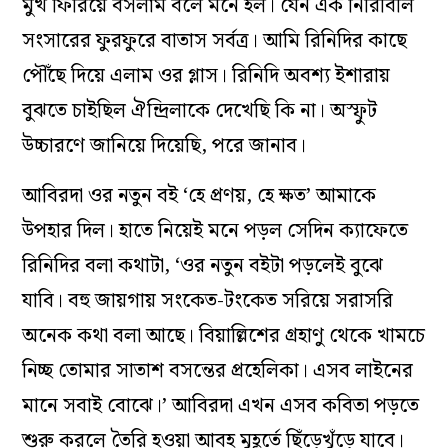
মুখ ফিরিয়ে বসলাম বলে মনে হল। যেন এক নিরিবিলি
সংসারের ফুরফুরে বাতাস সর্বত্র। আমি রিনিদির কাছে
পৌঁছে দিয়ে এলাম ওর গ্লাস। রিনিদি অবশ্য ইশারায়
বুঝতে চাইছিল ঐন্দ্রিলাকে দেখেছি কি না। অস্ফুট
উচ্চারণে জানিয়ে দিয়েছি, পরে জানাব।
আবিরদা ওর নতুন বই ‘হে প্রণয়, হে ক্ষত’ আমাকে
উপহার দিল। হাতে নিয়েই মনে পড়ল সেদিন ক্যাফেতে
রিনিদির বলা কথাটা, ‘ওর নতুন বইটা পড়লেই বুঝে
যাবি। বহু জায়গায় সংকেত-টংকেত সরিয়ে সরাসরি
অনেক কথা বলা আছে। বিয়াল্লিশের গ্রহাণু থেকে খামচে
নিচ্ছ তোমার সাতাশ বসন্তের প্রহেলিকা। এসব লাইনের
মানে সবাই বোঝে।’ আবিরদা এখন এসব কবিতা পড়তে
শুরু করলে তৈরি হওয়া আবহ মুহূর্তে ছিঁড়েখুঁড়ে যাবে।