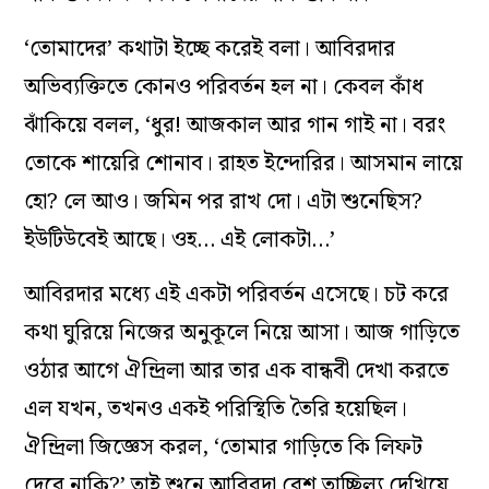
‘তোমাদের’ কথাটা ইচ্ছে করেই বলা। আবিরদার
অভিব্যক্তিতে কোনও পরিবর্তন হল না। কেবল কাঁধ
ঝাঁকিয়ে বলল, ‘ধুর! আজকাল আর গান গাই না। বরং
তোকে শায়েরি শোনাব। রাহত ইন্দোরির। আসমান লায়ে
হো? লে আও। জমিন পর রাখ দো। এটা শুনেছিস?
ইউটিউবেই আছে। ওহ… এই লোকটা…’
আবিরদার মধ্যে এই একটা পরিবর্তন এসেছে। চট করে
কথা ঘুরিয়ে নিজের অনুকূলে নিয়ে আসা। আজ গাড়িতে
ওঠার আগে ঐন্দ্রিলা আর তার এক বান্ধবী দেখা করতে
এল যখ‌ন, তখনও একই পরিস্থিতি তৈরি হয়েছিল।
ঐন্দ্রিলা জিজ্ঞেস করল, ‘তোমার গাড়িতে কি লিফট
দেবে নাকি?’ তাই শুনে আবিরদা বেশ তাচ্ছিল্য দেখিয়ে