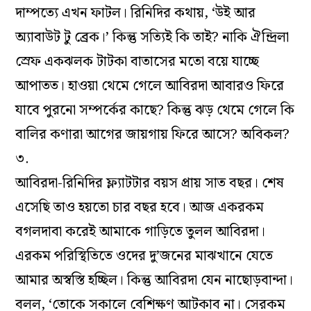
দাম্পত্যে এখন ফাটল। রিনিদির কথায়, ‘উই আর
অ্যাবাউট টু ব্রেক।’ কিন্তু সত্যিই কি তাই? নাকি ঐন্দ্রিলা
স্রেফ একঝলক টাটকা বাতাসের মতো বয়ে যাচ্ছে
আপাতত। হাওয়া থেমে গেলে আবিরদা আবারও ফিরে
যাবে পুরনো সম্পর্কের কাছে? কিন্তু ঝড় থেমে গেলে কি
বালির কণারা আগের জায়গায় ফিরে আসে? অবিকল?
৩.
আবিরদা-রিনিদির ফ্ল্যাটটার বয়স প্রায় সাত বছর। শেষ
এসেছি তাও হয়তো চার বছর হবে। আজ একরকম
বগলদাবা করেই আমাকে গাড়িতে তুলল আবিরদা।
এরকম পরিস্থিতিতে ওদের দু’জনের মাঝখানে যেতে
আমার অস্বস্তি হচ্ছিল। কিন্তু আবিরদা যেন নাছোড়বান্দা।
বলল, ‘তোকে সকালে বেশিক্ষণ আটকাব না। সেরকম