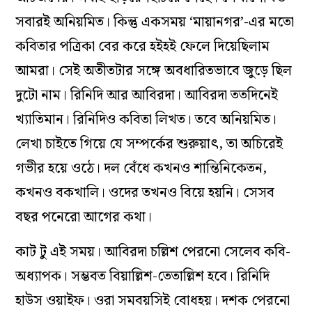
সবারই অনিয়মিত। কিন্তু একসময় ‘মায়ানগর’-এর মতো
কবিতার পত্রিকা বের করে হইহই ফেলে দিয়েছিলাম
আমরা। সেই অতীতটার সঙ্গে অবধারিতভাবে জুড়ে ছিল
দুটো নাম। রিনিদি আর আবিরদা। আবিরদা ততদিনেই
খ্যাতিমান। রিনিদিও কবিতা লিখত। তবে অনিয়মিত।
লেখা চাইতে গিয়ে যে সম্পর্কের শুরুয়াৎ, তা অচিরেই
গভীর হয়ে ওঠে। দল বেঁধে কখনও শান্তিনিকেতন,
কখনও বকখালি। ওদের তখনও বিয়ে হয়নি। সেসব
বছর পনেরো আগের কথা।
কাট টু এই সময়। আবিরদা চল্লিশ পেরনো সেলেব কবি-
অধ্যাপক। সম্ভবত বিয়াল্লিশ-তেতাল্লিশ হবে। রিনিদি
হাউস ওয়াইফ। ওরা সমবয়সিই বোধহয়। দশক পেরনো