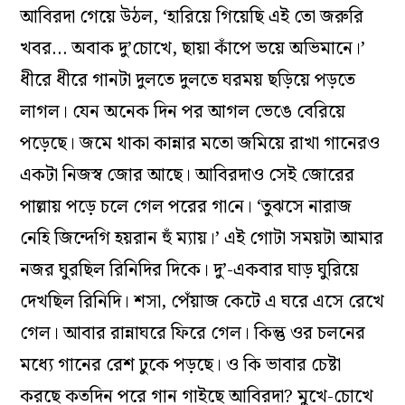
আবিরদা গেয়ে উঠল, ‘হারিয়ে গিয়েছি এই তো জরুরি
খবর… অবাক দু’চোখে, ছায়া কাঁপে ভয়ে অভিমানে।’
ধীরে ধীরে গানটা দুলতে দুলতে ঘরময় ছড়িয়ে পড়তে
লাগল। যেন অনেক দিন পর আগল ভেঙে বেরিয়ে
পড়েছে। জমে থাকা কান্নার মতো জমিয়ে রাখা গানেরও
একটা ‌নিজস্ব জোর আছে। আবিরদাও সেই জোরের
পাল্লায় পড়ে চলে গেল পরের গা‌নে। ‘তুঝসে নারাজ
নেহি জিন্দেগি হয়রান হুঁ ম্যায়।’ এই গোটা সময়টা আমার
নজর ঘুরছিল রিনিদির দিকে। দু’-একবার ঘাড় ঘুরিয়ে
দেখছিল রিনিদি। শসা, পেঁয়াজ কেটে এ ঘরে এসে রেখে
গেল। আবার রান্নাঘরে ফিরে গেল। কিন্তু ওর চলনের
মধ্যে গানের রেশ ঢুকে পড়ছে। ও কি ভাবার চেষ্টা
করছে কতদিন পরে গান গাইছে আবিরদা? মুখে-চোখে