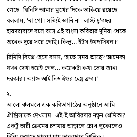
গেছে। রিনিদি আমার মুখের দিকে তাকিয়ে রয়েছে।
বললাম, ‘না গো। সত্যিই জানি না। লাস্ট দু’বছর
হায়দরাবাদে বসে বসে এই বাংলা কবিতার দুনিয়া থেকে
অনেক দূরে সরে গেছি। কিন্তু… ইটস ইমপসিবল।’
রিনিদি বিষণ্ণ হেসে বলল, ‘হাতে সময় আছে? আচমকা
যখন দেখা হয়েই গেল… কয়েকটা কথা তোর জানা
দরকার। অ্যান্ড আই নিড ইওর হেল্প ধ্রুব।’
২.
আলো ঝলমলে এক কবিতাপাঠের অনুষ্ঠানে আমি
ঐন্দ্রিলাকে দেখলাম। এই-ই আবিরদার নতুন প্রেমিকা?
একটু ভারী ফ্রেমের চশমার আড়ালে চোখ লুকোলেও
দিব্যি দেখতে পাওয়া যায় তারুণ্যের ঝিলিক।