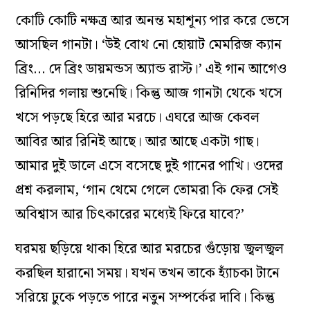
কোটি কোটি নক্ষত্র আর অনন্ত মহাশূন্য পার করে ভেসে
আসছিল গানটা। ‘উই বোথ নো হোয়াট মেমরিজ ক্যান
ব্রিং… দে ব্রিং ডায়মন্ডস অ্যান্ড রাস্ট।’ এই গান আগেও
রিনিদির গলায় শুনেছি। কিন্তু আজ গানটা থেকে খসে
খসে পড়ছে হিরে আর মরচে। এঘরে আজ কেবল
আবির আর রিনিই আছে। আর আছে একটা গাছ।
আমার দুই ডালে এসে বসেছে দুই গানের পাখি। ওদের
প্রশ্ন করলাম, ‘গান থেমে গেলে তোমরা কি ফের সেই
অবিশ্বাস আর চিৎকারের মধ্যেই ফিরে যাবে?’
ঘরময় ছড়িয়ে থাকা হিরে আর মরচের গুঁড়োয় জ্বলজ্বল
করছিল হারানো সময়। যখন তখন তাকে হ্যাঁচকা টানে
সরিয়ে ঢুকে পড়তে পারে নতুন সম্পর্কের দাবি। কিন্তু