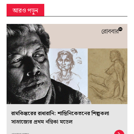
আরও পড়ুন
রামকিঙ্করের রাধারানি: শান্তিনিকেতনের শিল্পকলা
সাম্রাজ্যের প্রথম নগ্নিকা মডেল