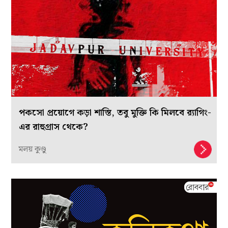
পকসো প্রয়োগে কড়া শাস্তি, তবু মুক্তি কি মিলবে র‍্যাগিং-
এর রাহুগ্রাস থেকে?
মলয় কুণ্ডু