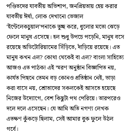
পণ্ডিতদের যাবতীয় অভিশাপ, জনপ্রিয়তায় হেয় করার
যাবতীয় ঈর্ষা, লোক দেখানো ভেজাল
‘‌ইন্টেলেকচুয়াল’পনাকে তুচ্ছ করে, ধুলোর মতো ঝেড়ে
ফেলে মানুষ এসেছে। হল শুধু উপচে পড়েনি, মানুষ বসে
রয়েছে অডিটোরিয়ামের সিঁড়িতে, দাঁড়িয়ে রয়েছে। এত
মানুষ কখন এল?‌ কোথা থেকেই বা এল?‌ বাংলা সাহিত্যে
আজও এত পাঠক!‌ এই স্মরণ অনুষ্ঠান বিজ্ঞাপিত নয়,
কার্যত পিছনে তেমন বড় কোনও প্রতিষ্ঠান নেই, ভাড়া
করা বাসে নয়, শ্রোতাদের সকলকেই আসতে হয়েছে
নিজের উদ্যোগে, বেশ কিছুটা পথ পেরিয়ে। তারপরেও
দলে দলে এসেছেন। যে আমি অতি নগণ্য লেখক
এতক্ষণ কুঁকড়ে ছিলাম, সেই আমার বুক ফুলে উঠল
গর্বে।