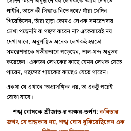
সেদিন স্মরণ অনুষ্ঠানে বহু লেখককে আমি দেখতে
পাইনি, তাতে কী সিদ্ধান্ত নিতে হবে?‌ যাঁরা সেদিন
গিয়েছিলেন, তাঁরা ছাড়া কোনও লেখক সমরেশদার
লেখা পড়েননি বা পছন্দ করেন না?‌ একেবারেই নয়।
দেখা যাবে, অনুপস্থিত অনেক লেখকই হয়তো
সমরেশদাকে গভীরভাবে পড়েছেন, ভাল-মন্দ অনুভব
করেছেন। একজন লেখকের কাছে যেমন লেখক যেতে
পারেন, পছন্দের গায়কের কাছেও যেতে পারেন।
একথা যে এখানে ‘অপ্রাসঙ্গিক’ নয়, তা একটু পরেই
বোঝা যাবে।
শঙ্খ ঘোষকে শ্রীজাত-র অক্ষর-তর্পণ:
কবিতার
জগৎ যে অন্ধকার নয়, শঙ্খ ঘোষ বুঝিয়েছিলেন এক