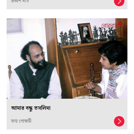
প্রকাশ দাস
আমার বন্ধু তসলিমা
জয় গোস্বামী