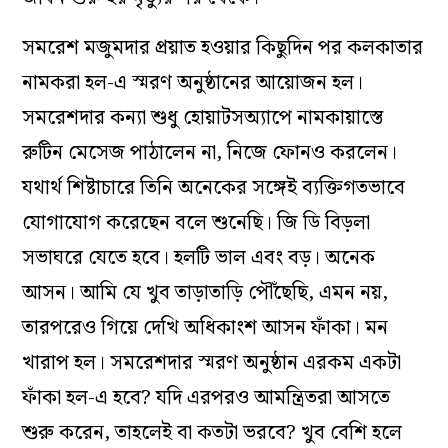
সমরেশ মজুমদার প্রয়াত হওয়ার কিছুদিন পর কলকাতার
নামকরা হল-এ স্মরণ অনুষ্ঠানের আয়োজন হল।
সমরেশদার কন্যা শুধু হোয়াটসঅ্যাপে নামকায়াস্তে
রুটিন মেসেজ পাঠালেন না, নিজে ফোনও করলেন।
যথার্থ শিষ্টাচারে তিনি অনেকের সঙ্গেই ব্যক্তিগতভাবে
যোগাযোগ করেছেন বলে শুনেছি। জি ডি বিড়লা
সভাঘরে যেতে হবে। হলটি ভাল এবং বড়। অনেক
আসন। আমি যে খুব তাড়াতাড়ি পৌঁছেছি, এমন নয়,
তারপরেও গিয়ে দেখি অধিকাংশ আসন ফাঁকা। মন
খারাপ হল। সমরেশদার স্মরণ অনুষ্ঠান এরকম একটা
ফাঁকা হল-এ হবে?‌ যদি এরপরও আমন্ত্রিতরা আসতে
শুরু করেন, তাহলেই বা কতটা ভরবে?‌ খুব বেশি হলে