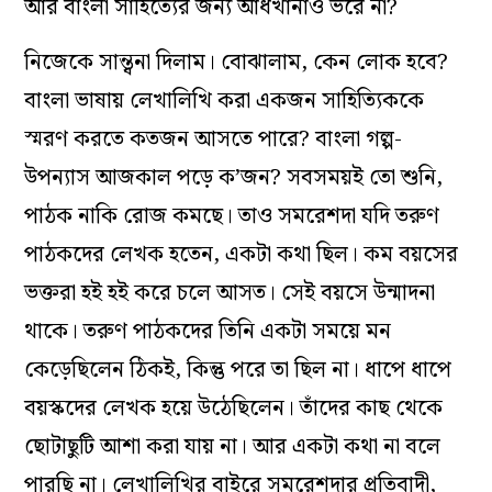
আর বাংলা সাহিত্যের জন্য ‌আধখানাও ভরে না?‌
নিজেকে সান্ত্বনা দিলাম। বোঝালাম, কেন লোক হবে?‌
বাংলা ভাষায় লেখালিখি করা একজন সাহিত্যিককে
স্মরণ করতে কতজন আসতে পারে?‌ বাংলা গল্প-
উপন্যাস আজকাল পড়ে ক’জন? সবসময়ই তো শুনি,
পাঠক নাকি রোজ কমছে।‌ তাও সমরেশদা যদি তরুণ
পাঠকদের লেখক হতেন, একটা কথা ছিল। কম বয়সের
ভক্তরা হই হই করে চলে আসত। সেই বয়সে উন্মাদনা
থাকে। তরুণ পাঠকদের তিনি একটা সময়ে মন
কেড়েছিলেন ঠিকই, কিন্তু পরে তা ছিল না। ধাপে ধাপে
বয়স্কদের লেখক হয়ে উঠেছিলেন। তাঁদের কাছ থেকে
ছোটাছুটি আশা করা যায় না। আর একটা কথা না বলে
পারছি না। লেখালিখির বাইরে সমরেশদার প্রতিবাদী,