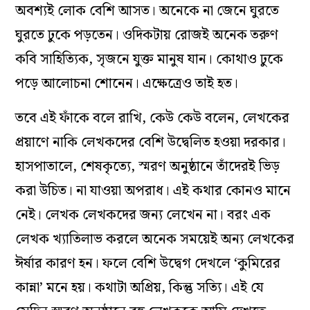
অবশ্যই লোক বেশি আসত। অনেকে না জেনে ঘুরতে
ঘুরতে ঢুকে পড়তেন। ওদিকটায় রোজই অনেক তরুণ
কবি সাহিত্যিক, সৃজনে যুক্ত মানুষ যান। কোথাও ঢুকে
পড়ে আলোচনা শোনেন। এক্ষেত্রেও তাই হত।
তবে এই ফাঁকে বলে রাখি, কেউ কেউ বলেন, লেখকের
প্রয়াণে নাকি লেখকদের বেশি উদ্বেলিত হওয়া দরকার।
হাসপাতালে, শেষকৃত্যে, স্মরণ অনুষ্ঠানে তাঁদেরই ভিড়
করা উচিত। না যাওয়া অপরাধ। এই কথার কোনও মানে
নেই। লেখক লেখকদের জন্য লেখেন না। বরং এক
লেখক খ্যাতিলাভ করলে অনেক সময়েই অন্য লেখকের
ঈর্ষার কারণ হন। ফলে বেশি উদ্বেগ দেখলে ‘‌কুমিরের
কান্না’‌ মনে হয়। কথাটা অপ্রিয়, কিন্তু সত্যি। এই যে