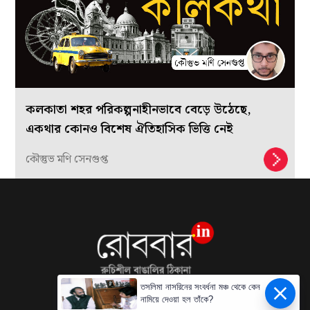
কলকাতা শহর পরিকল্পনাহীনভাবে বেড়ে উঠেছে,
একথার কোনও বিশেষ ঐতিহাসিক ভিত্তি নেই
কৌস্তুভ মণি সেনগুপ্ত
তসলিমা নাসরিনের সংবর্ধনা মঞ্চ থেকে কেন
নামিয়ে দেওয়া হল তাঁকে?