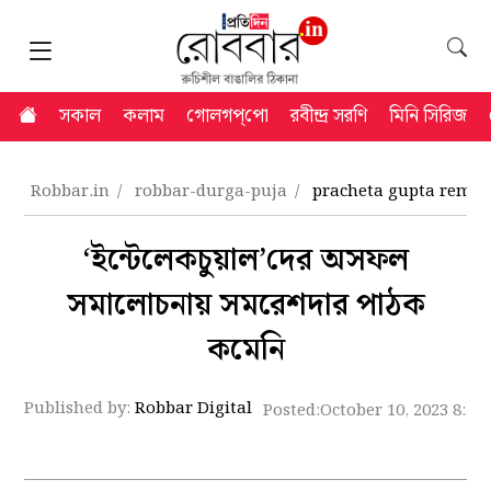
সকাল
কলাম
গোলগপ্‌পো
রবীন্দ্র সরণি
মিনি সিরিজ
Robbar.in
robbar-durga-puja
pracheta gupta reme
‘‌ইন্টেলেকচুয়াল’দের অসফল
সমালোচনায় সমরেশদার পাঠক
কমেনি
Published by:
Robbar Digital
Posted:
October 10, 2023 8:52