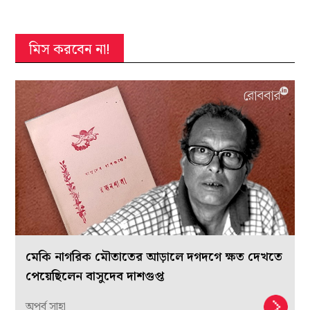
মিস করবেন না!
মেকি নাগরিক মৌতাতের আড়ালে দগদগে ক্ষত দেখতে
পেয়েছিলেন বাসুদেব দাশগুপ্ত
অপূর্ব সাহা