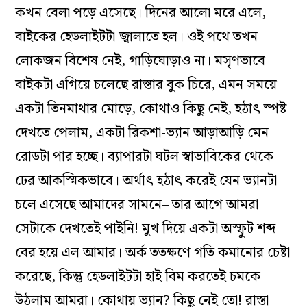
কখন বেলা পড়ে এসেছে। দিনের আলো মরে এলে,
বাইকের হেডলাইটটা জ্বালাতে হল। ওই পথে তখন
লোকজন বিশেষ নেই, গাড়িঘোড়াও না। মসৃণভাবে
বাইকটা এগিয়ে চলেছে রাস্তার বুক চিরে, এমন সময়ে
একটা তিনমাথার মোড়ে, কোথাও কিছু নেই, হঠাৎ স্পষ্ট
দেখতে পেলাম, একটা রিকশা-ভ্যান আড়াআড়ি মেন
রোডটা পার হচ্ছে। ব্যাপারটা ঘটল স্বাভাবিকের থেকে
ঢের আকস্মিকভাবে। অর্থাৎ হঠাৎ করেই যেন ভ্যানটা
চলে এসেছে আমাদের সামনে– তার আগে আমরা
সেটাকে দেখতেই পাইনি! মুখ দিয়ে একটা অস্ফুট শব্দ
বের হয়ে এল আমার। অর্ক ততক্ষণে গতি কমানোর চেষ্টা
করেছে, কিন্তু হেডলাইটটা হাই বিম করতেই চমকে
উঠলাম আমরা। কোথায় ভ্যান? কিছু নেই তো! রাস্তা