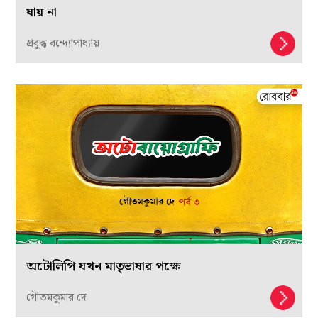
যায় না
প্রবুদ্ধ বন্দ্যোপাধ্যায়
অটোলিপি যখন মাতৃভাষার পক্ষে
গৌতমকুমার দে