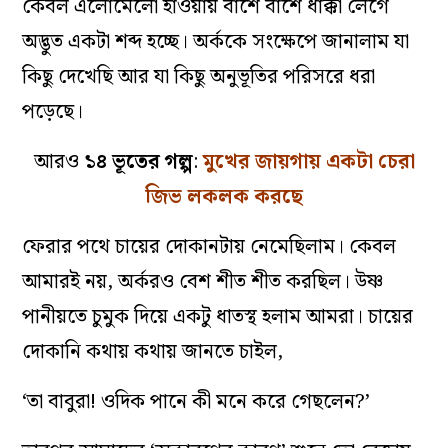
কেবল এলোমেলো হাওয়ায় বাঁশে বাঁশে ধাক্কা লেগে
অদ্ভুত একটা শব্দ হচ্ছে। অর্ককে সংক্ষেপে জানালাম যা
কিছু দেখেছি আর যা কিছু অনুভূতির পরিসরে ধরা
পড়েছে।
আরও
১৪ ভূতের গল্প
:
মুখের জায়গায় একটা চেরা
জিভ লকলক করছে
ফেরার পথে চায়ের দোকানটায় নেমেছিলাম। কেবল
আমারই নয়, অর্করও বেশ শীত শীত করছিল। উষ্ণ
পানীয়তে চুমুক দিয়ে একটু ধাতস্থ হলাম আমরা। চায়ের
দোকানি কথায় কথায় জানতে চাইল,
‘তা বাবুরা! ওদিক পানে কী মনে করে গেছলেন?’