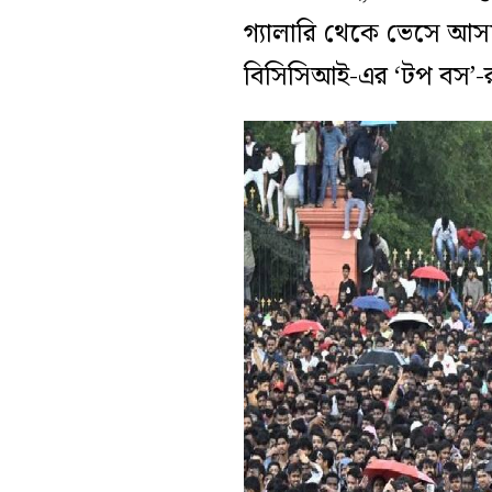
গ্যালারি থেকে ভেসে আস
বিসিসিআই-এর ‘টপ বস’-র