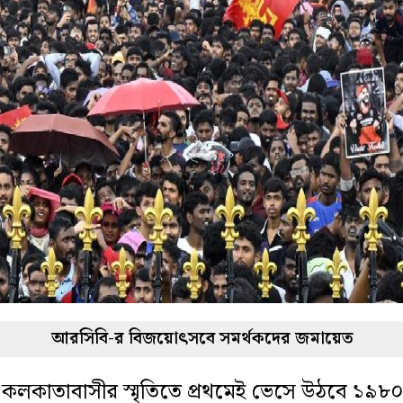
আরসিবি-র বিজয়োৎসবে সমর্থকদের জমায়েত
 কলকাতাবাসীর স্মৃতিতে প্রথমেই ভেসে উঠবে ১৯৮