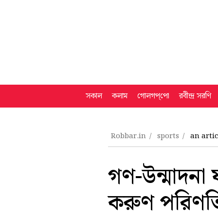
সকাল
কলাম
গোলগপ্‌পো
রবীন্দ্র সরণি
Robbar.in
sports
an arti
গণ-উন্মাদন
করুণ পরিণত