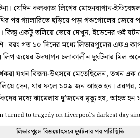
ক ঘটনা। যেদিন কলকাতা লিগের মোহনবাগান-ইস্টবেঙ্গ
াথির পর গ্যালারিতে ছড়িয়ে পড়া গন্ডগোলের জেরে প
ন্তু একটু তলিয়ে ভেবে দেখুন, ইডেনের ওই ঘটনার সঙ
ি। বরং গত ১০ দিনের মধ্যে লিভারপুলের এফএ কা
্পিয়ন্স লিগ জয়ের উদযাপন চলাকালীন দুর্ঘটনার মিল অ
মর্থকরা যখন বিজয়-উৎসবে মেতেছিলেন, তখন এক ৫৩
চালিয়ে দেন, যার ফলে ১০৯ জন আহত হন। এরপর, 
কদের মধ্যে ঝামেলায় দু’জনের মৃত্যু হয়, আহত হ
লিভারপুলে বিজয়োৎসবে দুর্ঘটনার পর পরিস্থিতি