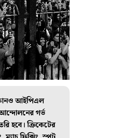
ো কোনও আইপিএল
 আন্দোলনের গর্ভ
তৈরি হবে। ক্রিকেটের
ম্যাচ ফিক্সিং, স্পট