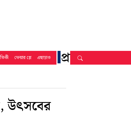
্রতিকী
ফেয়ার প্লে
এছাড়াও
ল, উৎসবের