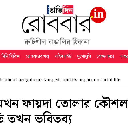
মিনি সিরিজ
রোববারের গল্প
লাইমলাইট
মুখোমুখি
রোজনামচা
সাম্প
cle about bengaluru stampede and its impact on social life
া যখন ফায়দা তোলার কৌশ
ি তখন ভবিতব্য