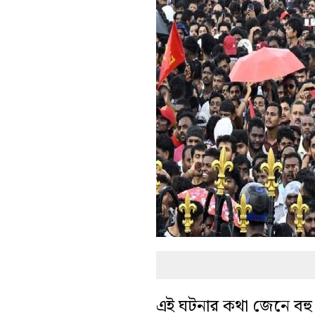
এই ঘটনার কথা জেনে বহু