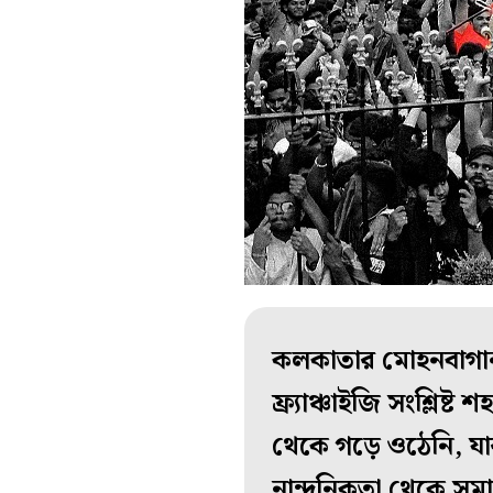
কলকাতার মোহনবাগান-
ফ্র্যাঞ্চাইজি সংশ্লি
থেকে গড়ে ওঠেনি, যার
নান্দনিকতা থেকে সমাজ,