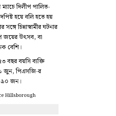
ল ম্যাচে দিলীপ পালিত-
দপিষ্ট হয়ে বলি হতে হয়
্গে চিন্নাস্বামীর ঘটনার
প জয়ের উৎসব, বা
নেক বেশি।
 বছর বয়সি ব্যক্তি
১ জুন, পিএসজি-র
ন ১৯০ জন।