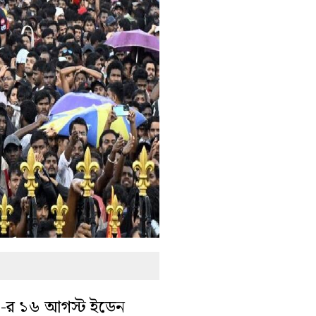
০-র ১৬ আগস্ট ইডেন