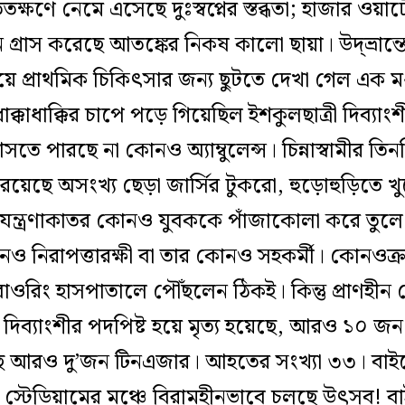
তক্ষণে নেমে এসেছে দুঃস্বপ্নের স্তব্ধতা; হাজার ওয়
ন গ্রাস করেছে আতঙ্কের নিকষ কালো ছায়া। উদ্‌ভ্রা
প্রাথমিক চিকিৎসার জন্য ছুটতে দেখা গেল এক মধ
ধাক্কাধাক্কির চাপে পড়ে গিয়েছিল ইশকুলছাত্রী দিব্যা
 পারছে না কোনও অ্যাম্বুলেন্স। চিন্নাস্বামীর তিন
য়েছে অসংখ্য ছেড়া জার্সির টুকরো, হুড়োহুড়িতে খ
যন্ত্রণাকাতর কোনও যুবককে পাঁজাকোলা করে তুলে
নও নিরাপত্তারক্ষী বা তার কোনও সহকর্মী। কোনওক
ওরিং হাসপাতালে পৌঁছলেন ঠিকই। কিন্তু প্রাণহীন 
 দিব্যাংশীর পদপিষ্ট হয়ে মৃত্য হয়েছে, আরও ১০ জন
ে আরও দু’জন টিনএজার। আহতের সংখ্যা ৩৩। বাইরে 
ু স্টেডিয়ামের মঞ্চে বিরামহীনভাবে চলছে উৎসব! বা