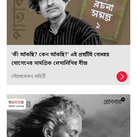
‘কী আঁকছি? কেন আঁকছি?’ এই প্রশ্নটিই বোধহয়
যোগেনের সামগ্রিক লেখালিখির বীজ
গৌরবকেতন লাহিড়ী