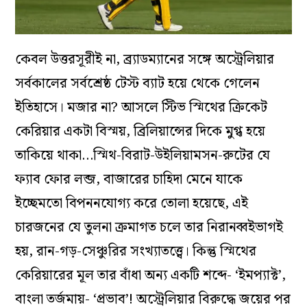
কেবল উত্তরসূরীই না, ব্র‍্যাডম্যানের সঙ্গে অস্ট্রেলিয়ার
সর্বকালের সর্বশ্রেষ্ঠ টেস্ট ব্যাট হয়ে থেকে গেলেন
ইতিহাসে। মজার না? আসলে স্টিভ স্মিথের ক্রিকেট
কেরিয়ার একটা বিস্ময়, ব্রিলিয়ান্সের দিকে মুগ্ধ হয়ে
তাকিয়ে থাকা…স্মিথ-বিরাট-উইলিয়ামসন-রুটের যে
ফ্যাব ফোর লব্জ, বাজারের চাহিদা মেনে যাকে
ইচ্ছেমতো বিপননযোগ্য করে তোলা হয়েছে, এই
চারজনের যে তুলনা ক্রমাগত চলে তার নিরানব্বইভাগই
হয়, রান-গড়-সেঞ্চুরির সংখ্যাতত্ত্বে। কিন্তু স্মিথের
কেরিয়ারের মূল তার বাঁধা অন্য একটি শব্দে- ‘ইমপ্যাক্ট’,
বাংলা তর্জমায়- ‘প্রভাব’! অস্ট্রেলিয়ার বিরুদ্ধে জয়ের পর