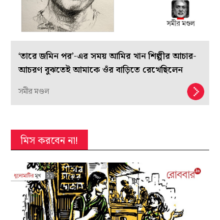
‘তারে জমিন পর’-এর সময় আমির খান শিল্পীর আচার-
আচরণ বুঝতেই আমাকে ওঁর বাড়িতে রেখেছিলেন
সমীর মণ্ডল
মিস করবেন না!