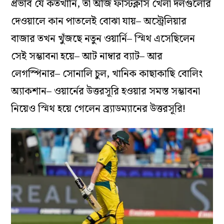
প্রভাব যে কতখানি, তা অজি ফার্স্টক্লাস খেলা দলগুলোর
দেওয়ালে কান পাতলেই বোঝা যায়– অস্ট্রেলিয়ার
বাজার তখন খুঁজছে নতুন ওয়ার্নি– স্মিথ এসেছিলেন
সেই সম্ভাবনা হয়ে– আট নাম্বার ব্যাট– আর
লেগস্পিনার– সোনালি চুল, খানিক কাছাকাছি বোলিং
অ্যাকশান– ওয়ার্নের উত্তরসূরি হওয়ার সমস্ত সম্ভাবনা
নিয়েও স্মিথ হয়ে গেলেন ব্র‍্যাডম্যানের উত্তরসূরি!