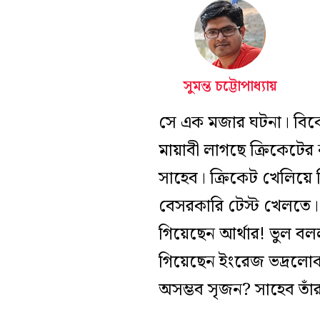
সুমন্ত চট্টোপাধ্যায়
সে এক মজার ঘটনা। বিকে
মায়াবী লাগছে ক্রিকেটের 
সাহেব। ক্রিকেট খেলিয়ে
বেসরকারি টেস্ট খেলতে।
গিয়েছেন আর্থার! ভুল ব
গিয়েছেন ইংরেজ ভদ্রলোক। 
অসম্ভব সৃজন? সাহেব তাঁর স