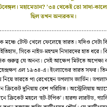
বেঙ্গল। মহামেডান? ’৩৪ থেকেই তো সাদা-কালোর স
ছিল তখন অন্যরকম।
…………………………………………………………
তিক মঞ্চে টেস্ট খেলে ফেলেছে ভারত। যদিও সেটা
ইতিহাস, সিকে নাইড-মহম্মদ নিসারদের হাত ধরে। কিন
সিক গুরুত্ব যে অনন্য। সেই আক্ষেপ মিটতে অপেক্
ন্দ্রক্ষণ এল ১৯৩৪-এ। ইংল্যান্ডের ভারত সফর। তিন
 নিয়ে ভারতে পা রেখেছেন ডগলাস জার্ডিন। ডগলাস জ
ন ক্রিকেট দুনিয়ায় বেশ পরিচিত। অস্ট্রেলিয়ায় অ্যাস
দিনে ক্রিকেট মহলে ‘হট-টপিক’। হারল্ড লারউড, গ্যা