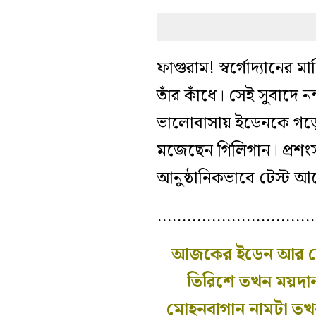
ফাগুরাম! স্বর্গোদ্যানের ম
তাঁর কাঁধে। সেই সুবাদে 
ভালোবাসায় ইডেনকে গড়
মজেছেন গিলিগান। প্রশং
আনুষ্ঠানিকভাবে টেস্ট
…………………………
আজকের ইডেন আর সেদ
তিরিশে তখন ময়দান জ
মোহনবাগান নামটা তখ