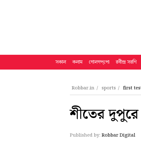
সকাল
কলাম
গোলগপ্‌পো
রবীন্দ্র সরণি
Robbar.in
sports
first t
শীতের দুপুরে
Published by:
Robbar Digital