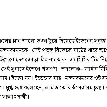
লের ম্লান আলো তখন ছুঁয়ে গিয়েছে ইডেনের সবু
নন্দনকাননকে। সেই পড়ন্ত বিকেলে মাঠের ধারে অপে
 হিসেবে দেশজোড়া তাঁর নামডাক। এমসিসির টিম ন
 সেই সুবাদে ইডেনে পদার্পণ। ভদ্রলোক– আর্থার গ
ললাম। ইডেন নয়। ইডেনের মাঠ। নন্দনকাননের ওই স
মুগ্ধ হয়ে বলেছেন, এ মাঠ তো লর্ডসের সমতুল্য। কা
াক্ষাৎপ্রার্থী।