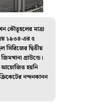
তখন কৌতূহলের মাত্রা
 হয় ১৯৩৪-এর ৫
িল সিরিজের দ্বিতীয়
জিমখানা গ্রাউন্ডে।
ও আয়োজিত হয়নি
ক্রিকেটের নন্দনকানন