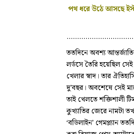
পথ ধরে উঠে আসছে ইস্ট
…………………………
ততদিনে অবশ্য আন্তর্জা
লর্ডসে তৈরি হয়েছিল সেই 
খেলার স্বাদ। তার ঐতিহা
দু’বছর। অবশেষে সেই মাহে
তাই খেলতে শক্তিশালী টিম
কুখ্যাতির জেরে নামটা তখ
‘বডিলাইন’ গেমপ্ল্যান তত