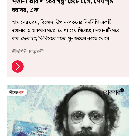
‘দস্তানা আর শীতের গল্প’ হেঁটে চলে, শেষ পৃষ্ঠা
বরাবর, একা
আমাদের প্রেম, বিচ্ছেদ, উত্থান-পতনের দিনলিপি একটি
দস্তানার আত্মকথার মতো লেখা হয়ে গিয়েছে। দস্তানাটি মরে
যায়, ফের দগ্ধ ফিনিক্সের মতো পুনর্জন্মের কাছে ফেরে।
শ্রীদর্শিনী চক্রবর্তী