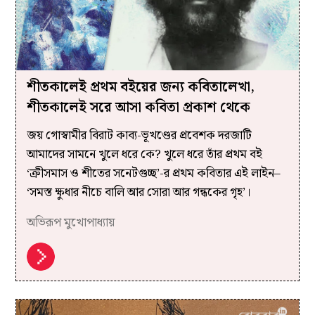
শীতকালেই প্রথম বইয়ের জন্য কবিতালেখা,
শীতকালেই সরে আসা কবিতা প্রকাশ থেকে
জয় গোস্বামীর বিরাট কাব্য-ভূখণ্ডের প্রবেশক দরজাটি
আমাদের সামনে খুলে ধরে কে? খুলে ধরে তাঁর প্রথম বই
‘ক্রীসমাস ও শীতের সনেটগুচ্ছ’-র প্রথম কবিতার এই লাইন–
‘সমস্ত ক্ষুধার নীচে বালি আর সোরা আর গন্ধকের গৃহ’।
অভিরূপ মুখোপাধ্যায়