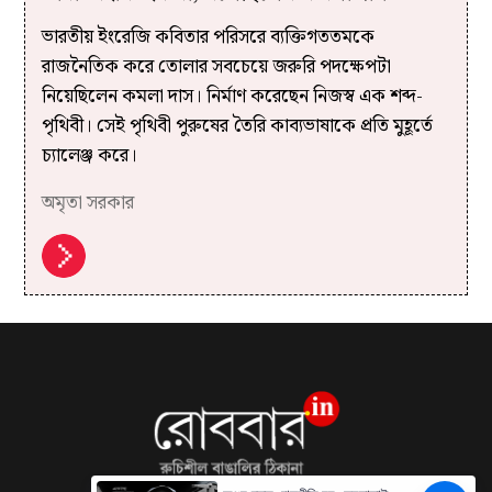
ভারতীয় ইংরেজি কবিতার পরিসরে ব্যক্তিগততমকে
রাজনৈতিক করে তোলার সবচেয়ে জরুরি পদক্ষেপটা
নিয়েছিলেন কমলা দাস। নির্মাণ করেছেন নিজস্ব এক শব্দ-
পৃথিবী। সেই পৃথিবী পুরুষের তৈরি কাব্যভাষাকে প্রতি মুহূর্তে
চ্যালেঞ্জ করে।
অমৃতা সরকার