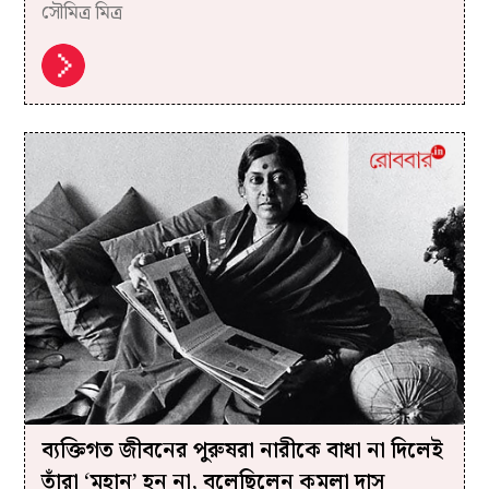
সৌমিত্র মিত্র
ব্যক্তিগত জীবনের পুরুষরা নারীকে বাধা না দিলেই
তাঁরা ‘মহান’ হন না, বলেছিলেন কমলা দাস