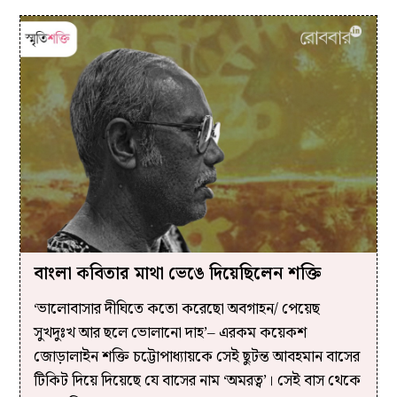
বাংলা কবিতার মাথা ভেঙে দিয়েছিলেন শক্তি
‘ভালোবাসার দীঘিতে কতো করেছো অবগাহন/ পেয়েছ
সুখদুঃখ আর ছলে ভোলানো দাহ’– এরকম কয়েকশ
জোড়ালাইন শক্তি চট্টোপাধ্যায়কে সেই ছুটন্ত আবহমান বাসের
টিকিট দিয়ে দিয়েছে যে বাসের নাম ‘অমরত্ব’। সেই বাস থেকে