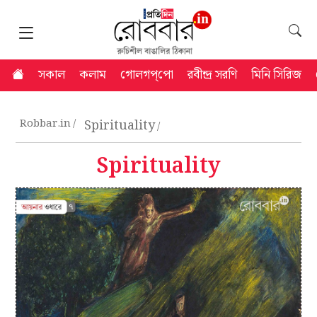
সকাল
কলাম
গোলগপ্‌পো
রবীন্দ্র সরণি
মিনি সিরিজ
Robbar.in
Spirituality
Spirituality