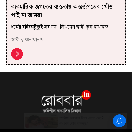
ব্যবহারিক জগতের ব্যস্ততায় অন্তর্জগতের খোঁজ
পাই না আমরা
ধর্মের বহিরঙ্গটুকুই সব নয়। লিখছেন স্বামী কৃষ্ণনাথানন্দ।
স্বামী কৃষ্ণনাথানন্দ