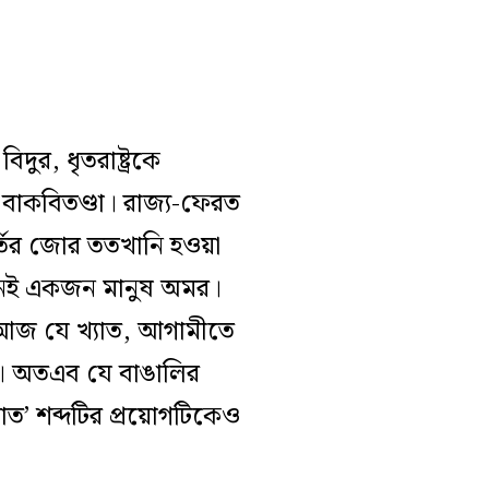
ুর, ধৃতরাষ্ট্রকে
র বাকবিতণ্ডা। রাজ্য-ফেরত
র্তির জোর ততখানি হওয়া
দিনই একজন মানুষ অমর।
। আজ যে খ্যাত, আগামীতে
রে। অতএব যে বাঙালির
াত’ শব্দটির প্রয়োগটিকেও