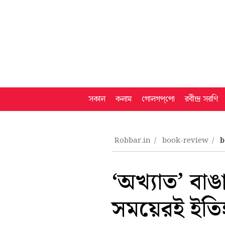
সকাল
কলাম
গোলগপ্‌পো
রবীন্দ্র সরণি
Robbar.in
book-review
b
‘অখ্যাত’ বা
সময়েরই ইতি