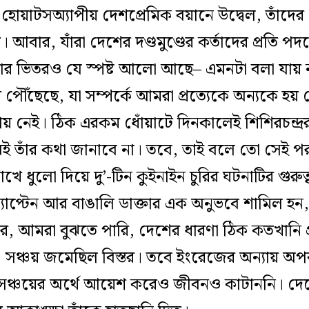
হোয়াটসঅ্যাপীয় দেশপ্রেমিক বয়ানে উদ্বেল, তাঁদে
র। আবার, যাঁরা দেশের দণ্ডমুণ্ডের কর্তাদের প্রতি প
ার ভিতরও যে স্পষ্ট আলো আছে– এমনটা বলা যায় 
ৌঁছেছে, যা সম্পর্কে আমরা প্রত্যেকে অন্যকে হয় বো
প্রায় নেই। ঠিক এরকম ধোঁয়াটে দিনকালেই শিশিরচন্দ্
 পাঠ্যবই তাঁর কথা জানাবে না। তবে, তাই বলে তো সেই
োখে ধুলো দিয়ে দু’-টিন কুইনাইন চুরির ঘটনাটির গুর
্যাপ্টেন আর বাঙালি ডাক্তার এক অনুভবে শামিল হন
র, আমরা বুঝতে পারি, দেশের ধারণা ঠিক কতখানি 
র। সঞ্চয় জমেছিল বিস্তর। তবে ইংরেজের অন্যায় অপব
 সঞ্চয়ের অর্থে আয়েশ করেও জীবনও কাটাননি। দেশে