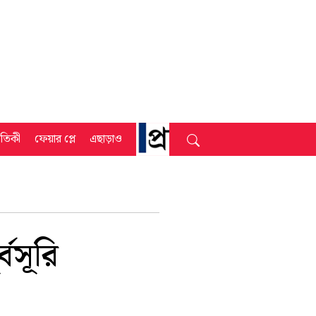
্রতিকী
ফেয়ার প্লে
এছাড়াও
বসূরি