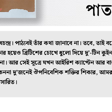
ভাষচন্দ্র। পাঠ্যবই তাঁর কথা জানাবে না। তবে, তা
ার হয়েও ব্রিটিশের চোখে ধুলো দিয়ে দু’-টিন কুইন
য় না। আর সেই সূত্রে যখন আইরিশ ক্যাপ্টেন আর বা
েননা দু’জনেই ঔপনিবেশিক শক্তির শিকার, আমরা
রসারিত।