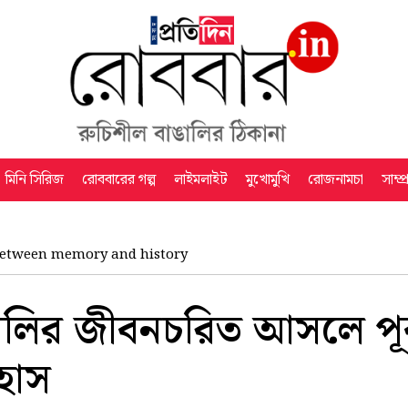
মিনি সিরিজ
রোববারের গল্প
লাইমলাইট
মুখোমুখি
রোজনামচা
সাম্প
etween memory and history
ঙালির জীবনচরিত আসলে পূর্
হাস