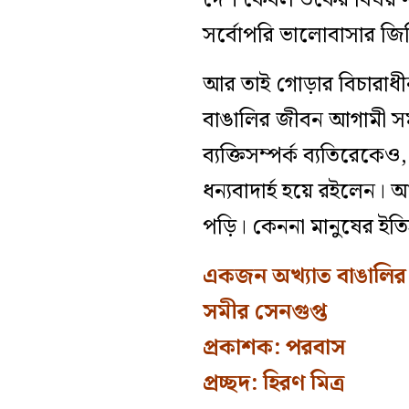
দেশ কেবল তর্কের বিষয় ন
সর্বোপরি ভালোবাসার জি
আর তাই গোড়ার বিচারাধী
বাঙালির জীবন আগামী সময়
ব্যক্তিসম্পর্ক ব্যতিরে
ধন্যবাদার্হ হয়ে রইলেন।
পড়ি। কেননা মানুষের ইতি
একজন অখ্যাত বাঙালির
সমীর সেনগুপ্ত
প্রকাশক: পরবাস
প্রচ্ছদ: হিরণ মিত্র