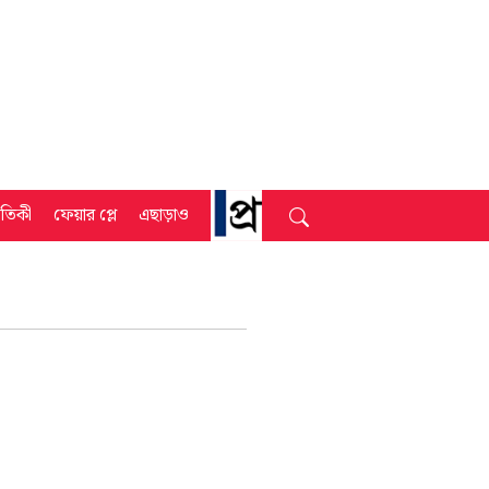
্রতিকী
ফেয়ার প্লে
এছাড়াও