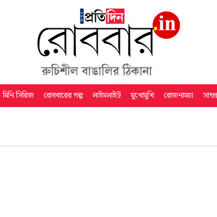
মিনি সিরিজ
রোববারের গল্প
লাইমলাইট
মুখোমুখি
রোজনামচা
সাম্প