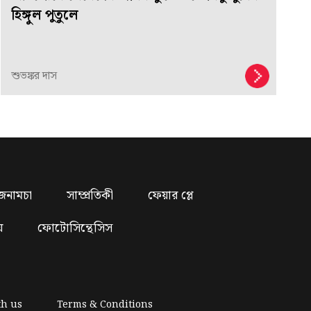
হিঙ্গুল পুতুলে
শুভঙ্কর দাস
জনামচা
সাম্প্রতিকী
ফেয়ার প্লে
য়
ফোটোসিন্থেসিস
th us
Terms & Conditions