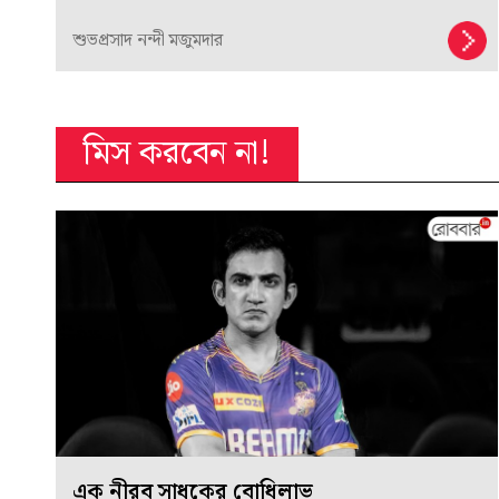
শুভপ্রসাদ নন্দী মজুমদার
মিস করবেন না!
এক নীরব সাধকের বোধিলাভ