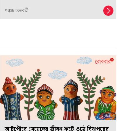
পঙ্কজ চক্রবর্তী
আটপৌরে মেয়েদের জীবন ফুটে ওঠে বিষ্ণুপুরের