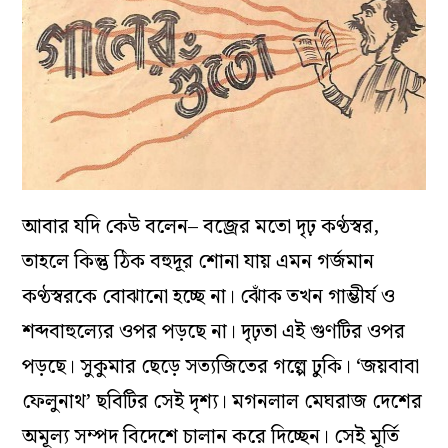
আবার যদি কেউ বলেন– বজ্রের মতো দৃঢ় কণ্ঠস্বর,
তাহলে কিন্তু ঠিক বহুদূর শোনা যায় এমন গর্জমান
কণ্ঠস্বরকে বোঝানো হচ্ছে না। ঝোঁক তখন গাম্ভীর্য ও
শব্দবাহুল্যের ওপর পড়ছে না। দৃঢ়তা এই গুণটির ওপর
পড়ছে। সুকুমার ছেড়ে সত্যজিতের গল্পে ঢুকি। ‘জয়বাবা
ফেলুনাথ’ ছবিটির সেই দৃশ্য। মগনলাল মেঘরাজ দেশের
অমূল্য সম্পদ বিদেশে চালান করে দিচ্ছেন। সেই মূর্তি