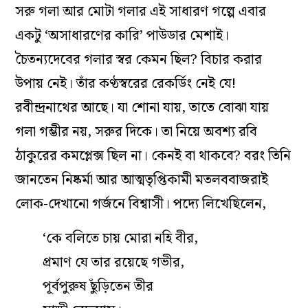
সরু গলা আর মোটা গলার এই সাধারণ গল্পে এবার
একটু ‘অসাধারণের কারি’ পাউডার মেশাই।
চৈতন্যদেবের গলার স্বর কেমন ছিল? বিচার করার
উপায় নেই। তাঁর কণ্ঠস্বরের রেকর্ডিং নেই যে!
রবীন্দ্রনাথের আছে। যা শোনা যায়, তাতে বোঝা যায়
গলা গম্ভীর নয়, সরুর দিকে। তা নিয়ে অবশ্য রবি
ঠাকুরের কমপ্লেক্স ছিল না। কেনই বা থাকবে? বরং তিনি
জানতেন নিষ্কর্মা আর আত্মতৃপ্তিকামী মতলববাজরাই
লোক-দেখানো গর্জনে বিশ্বাসী। পদ্যে লিখেছিলেন,
‘কে বলিতে চায় মোরা নহি বীর,
প্রমাণ যে তার রয়েছে গভীর,
পূর্বপুরুষ ছুঁড়িতেন তীর