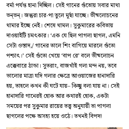
বর্মা পর্যন্ত হানা দিচ্ছিল। সেই গানের গুঁতোয় সবার মাথা
ভন্‌ভন্‌। জন্তুরা চার-পা তুলে মূর্ছা যাচ্ছে। ভীষ্মলোচনের
থামার ইচ্ছে নেই। শেষে থামল। সুকুমারের কবিতায়
দাওয়াইটি চমৎকার। ‘এক যে ছিল পাগলা ছাগল, এমনি
সেটা ওস্তাদ,/ গানের তালে শিং বাগিয়ে মারলে গুঁতো
পশ্চাৎ।’ সেই গুঁতো খেয়ে ‘বাপ রে’ বলে ভীষ্মলোচন
এক্কেবারে ঠান্ডা। সুতরাং, বাজখাঁই গলা মন্দ নয়, তবে
ভালোর মাত্রা যদি গলার ক্ষেত্রে আওয়াজের হানাদারি
হয়, তাহলে কখন কী ঘটে যায়– কিচ্ছু বলা যায় না। সেই
হানাদারি গানেরই হোক আর কথারই হোক, একটা
সময়ের পর সুকুমার রায়ের তত্ত্ব অনুযায়ী তা পাগলা
ছাগলের পক্ষে অসহ্য হয়ে ওঠে। তখনই বিপদ!