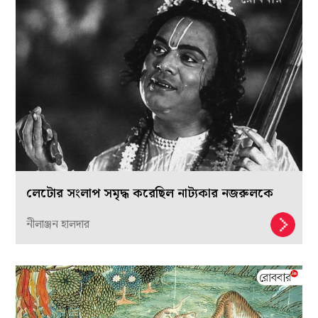
লেটোর সংলাপ সমৃদ্ধ করেছিল নাট্যকার নজরুলকে
নীলাঞ্জন হালদার