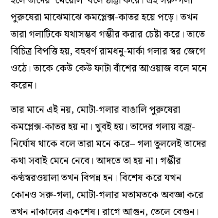
হলে তাদের ‘মেয়েলি’ বলে ঠাট্টা করে। এই সরু-গলা
পুরুষেরা মাঝেমাঝে কমপ্লেক্স-কাতর হয়ে পড়ে। তখন
তারা গলাটিকে যথাসম্ভব গম্ভীর করার চেষ্টা করে। তাতে
বিচিত্র বিপত্তি হয়, বহুবর্ণ রামধনু-মার্কা গলার স্বর জেগে
ওঠে। তাকে কেউ কেউ ফাটা বাঁশের আওয়াজ বলে মনে
করেন।
তার মানে এই নয়, মোটা-গলার বাঙালি পুরুষেরা
কমপ্লেক্স-কাতর হয় না। খুবই হয়। তাদের গলায় বজ্র-
নির্ঘোষ থাকে বলে তারা মনে করে– গলা তুললেই তাদের
কথা সবাই মেনে নেবে। আদতে তা হয় না। গম্ভীর
কণ্ঠস্বরওয়ালা তখন বিপন্ন হন। বিশেষ করে যখন
কোনও সরু-গলা, মোটা-গলার মতামতকে অবজ্ঞা করে
তখন নাকালের একশেষ। রাগে আগুন, তেলে বেগুন।