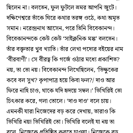
ছিলেন না। বলতেন, ফুল ফুটলে ভ্রমর আপনি জুটে।
দক্ষিণেশ্বরে তাঁকে ঘিরে কথার তরঙ্গ ওঠে, কথা অমৃত
সমান। নরেন্দ্রনাথ আসেন, পরে তিনি বিবেকানন্দ।
বিবেকানন্দকে কেউ কেউ ‘সাইক্লনিক মঙ্ক’ বলতেন।
তাঁর বক্তৃতার খুব খ্যাতি। তাঁর লেখা পদ্যের বইয়ের নাম
‘বীরবাণী’। সে বীরত্ব কি গর্জে ওঠার মধ্যে প্রকাশিত?
নয়, তা তো নয়। বিবেকানন্দ লিখেছিলেন, ‘ভিক্ষুকের
কবে বল সুখ? কৃপাপাত্র হয়ে কিবা ফল?/ দাও আর
ফিরে নাহি চাও, থাকে যদি হৃদয়ে সম্বল।’ ভিখিরিই তো
চিৎকার করে, গলা তোলে। ‘দাও দাও’ বলে চায়।
এমনকী যারা নিজেদের বড় করে দেখায়, তারাও কি
ভিখিরি নয়! ভিখিরিই তো। ভিখিরি বলেই যা নয় তা
বলে, নিজেকে প্রতিষ্ঠিত করতে চাওয়া। নিজেকে বড়