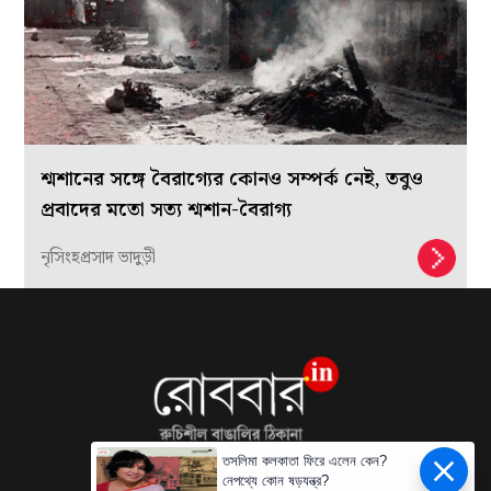
শ্মশানের সঙ্গে বৈরাগ্যের কোনও সম্পর্ক নেই, তবুও
প্রবাদের মতো সত্য শ্মশান-বৈরাগ্য
নৃসিংহপ্রসাদ ভাদুড়ী
তসলিমা কলকাতা ফিরে এলেন কেন?
নেপথ্যে কোন ষড়যন্ত্র?