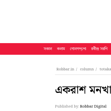
সকাল
কলাম
গোলগপ্‌পো
রবীন্দ্র সরণি
Robbar.in
column
totak
একরাশ মনখা
Published by:
Robbar Digital