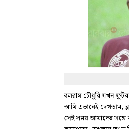
বলরাম চৌধুরি যখন ফুটবল
আমি এভাবেই দেখতাম, ক্
সেই সময় আমাদের সঙ্গে 