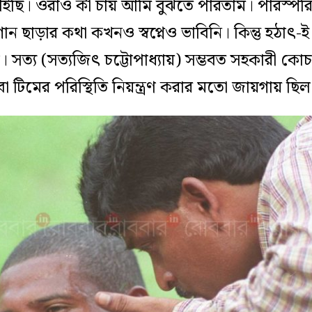
াইছি। ওরাও কী চায় আমি বুঝতে পারতাম। পারস্পরি
ন ছাড়ার কথা কখনও স্বপ্নেও ভাবিনি। কিন্তু হঠা
। সত্য (সত্যজিৎ চট্টোপাধ্যায়) সম্ভবত সহকারী ক
 বা টিমের পরিস্থিতি নিয়ন্ত্রণ করার মতো জায়গায় ছিল