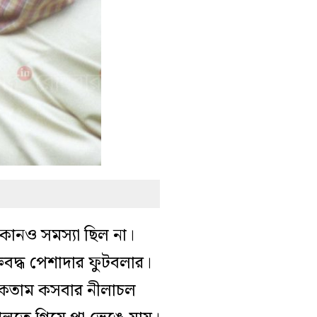
োনও সমস্যা ছিল না।
বদ্ধ পেশাদার ফুটবলার।
াকতাম কসবার নীলাচল