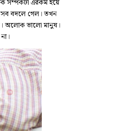
ক সম্পর্কটা এরকম হয়ে
ৎ-ই সব বদলে গেল। তখন
োচ। অলোক ভালো মানুষ।
 না।