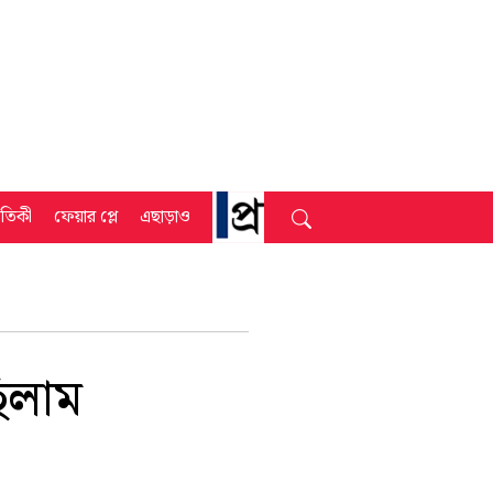
্রতিকী
ফেয়ার প্লে
এছাড়াও
িলাম