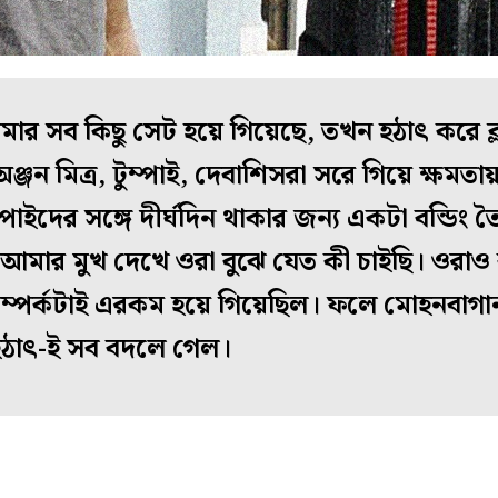
র সব কিছু সেট হয়ে গিয়েছে, তখন হঠাৎ করে ক্লাব
অঞ্জন মিত্র, টুম্পাই, দেবাশিসরা সরে গিয়ে ক্ষম
্পাইদের সঙ্গে দীর্ঘদিন থাকার জন্য একটা বন্ডিং 
আমার মুখ দেখে ওরা বুঝে যেত কী চাইছি। ওরাও 
ম্পর্কটাই এরকম হয়ে গিয়েছিল। ফলে মোহনবাগা
তু হঠাৎ-ই সব বদলে গেল।