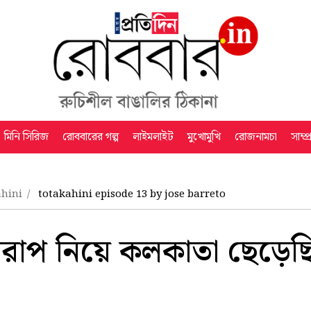
মিনি সিরিজ
রোববারের গল্প
লাইমলাইট
মুখোমুখি
রোজনামচা
সাম্প
ahini
totakahini episode 13 by jose barreto
রাপ নিয়ে কলকাতা ছেড়েছ