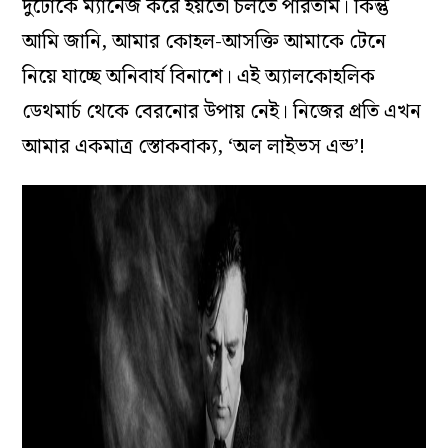
দুটোকে ম্যানেজ করে হয়তো চলতে পারতাম। কিন্তু
আমি জানি, আমার কোহল-আসক্তি আমাকে টেনে
নিয়ে যাচ্ছে অনিবার্য বিনাশে। এই অ্যালকোহলিক
ডেথমার্চ থেকে বেরনোর উপায় নেই। নিজের প্রতি এখন
আমার একমাত্র স্তোকবাক্য, ‘অল লাইভস এন্ড’!