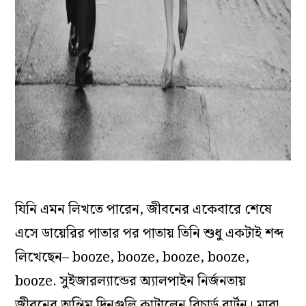
যিনি এমন লিখতে পারেন, জীবনের একেবারে শেষে
এসে ডায়েরির পাতার পর পাতায় তিনি শুধু একটাই শব্দ
লিখেছেন– booze, booze, booze, booze,
booze. সুইজারল্যান্ডের অ্যালপাইন নির্জনতায়
জীবনের অন্তিম দিনগুলি কাটালেন রিচার্ড বার্টন। মারা