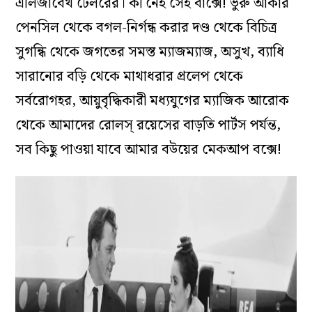
এলিজাবেথ টেলরের। কী নেই সেই বাক্সে! ভুরু আঁকার
পেনসিল থেকে বগল-নির্গন্ধ করার দণ্ড থেকে বিচিত্র
সুগন্ধি থেকে জগতের সমস্ত ম্যাজম্যাজ, অসুখ, ব্যাধি
সারানোর বড়ি থেকে মাথাধরার প্রলেপ থেকে
সর্বরোগহর, আয়ুবৃদ্ধিকারী মধ্যযুগের ম্যাজিক আরোক
থেকে আমাদের রোলস্ রয়েসের বাড়তি পার্টস পর্যন্ত,
সব কিছু পাওয়া যাবে আমার বউয়ের মেকআপ বক্সে!