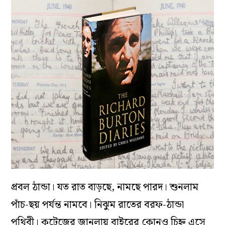
প্রবল ঠান্ডা। যত রাত বাড়ছে, নামছে পারদ। শুনলাম
পাঁচ-ছয় পর্যন্ত নামবে। নিঝুম রাতের বরফ-ঠান্ডা
পৃথিবী। কটেজের জানলায় বাইরের কোনও চিহ্ন এসে