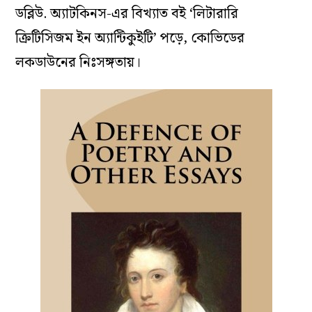
ডব্লিউ. অ্যাটকিনস-এর বিখ্যাত বই ‘লিটারারি
ক্রিটিসিজম ইন অ্যান্টিকুইটি’ পড়ে, কোভিডের
লকডাউনের নিঃসঙ্গতায়।