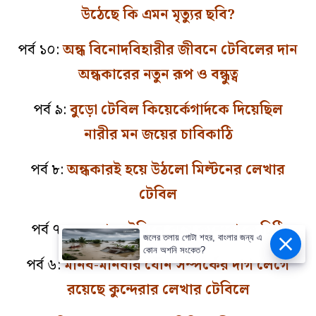
উঠেছে কি এমন মৃত্যুর ছবি?
পর্ব ১০:
অন্ধ বিনোদবিহারীর জীবনে টেবিলের দান
অন্ধকারের নতুন রূপ ও বন্ধুত্ব
পর্ব ৯:
বুড়ো টেবিল কিয়ের্কেগার্দকে দিয়েছিল
নারীর মন জয়ের চাবিকাঠি
পর্ব ৮:
অন্ধকারই হয়ে উঠলো মিল্টনের লেখার
টেবিল
পর্ব ৭:
কুন্দেরার টেবিলে বসে কুন্দেরাকে চিঠি
জলের তলায় গোটা শহর, বাংলার জন্য এ
কোন অশনি সংকেত?
পর্ব ৬:
মানব-মানবীর যৌন সম্পর্কের দাগ লেগে
রয়েছে কুন্দেরার লেখার টেবিলে