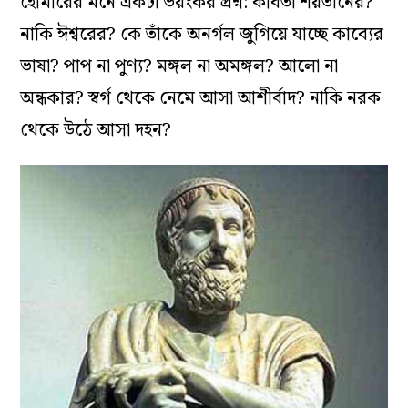
হোমারের মনে একটা ভয়ংকর প্রশ্ন: কবিতা শয়তানের?
নাকি ঈশ্বরের? কে তাঁকে অনর্গল জুগিয়ে যাচ্ছে কাব্যের
ভাষা? পাপ না পুণ্য? মঙ্গল না অমঙ্গল? আলো না
অন্ধকার? স্বর্গ থেকে নেমে আসা আশীর্বাদ? নাকি নরক
থেকে উঠে আসা দহন?