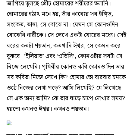
জাগিয়ে তুলছে প্রৌঢ় হোমারের শরীরের তলানি।
হোমারের হঠাৎ মনে হয়, তাঁর কাব্যের সব ইঙ্গিত,
সংকেত, ভাষা, সে বোঝে না। যেমন সে কোনওদিন
বোঝেনি নারীকে। সে লেখে একটা ঘোরের মধ্যে। সেই
ঘরের কতটা শয়তান, কতখানি ঈশ্বর, সে কেমন করে
বুঝবে। ‘ইলিয়াড’ এবং ‘ওডিসি’, কোনওটার সবটা সে
নিজে লেখেনি। পৃথিবীর কোনও কবি কোনও দিন তার
সব কবিতা নিজে লেখে কি? হোমার তো বারবার চমকে
ওঠে নিজের লেখা পড়ে? আমি লিখেছি? যে লিখেছে
সে এক অন্য আমি? কে তার ঘাড়ে চাপে লেখার সময়?
হয়তো কখনও ঈশ্বর। কখনও শয়তান।