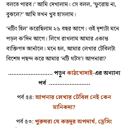
বলতে পারব।’ আমি দেখালাম। সে বলল, ‘ফুরোয় না,
বুঝলে?’ আমি তখন খুব হাসলাম।
‘নটিং হিল’ করেছিলাম ২৬ বছর আগে। ওই দৃশ্যটা মনে
পড়ল ক’দিন আগে। লিখে রাখলাম আমার একান্ত
ব্যক্তিগত জার্নালে। মনে হল, আমার লেখার টেবিলটা
বিশেষ পছন্দ করে আমার ‘নটি থটস’! আপনারা?
…………………….. পড়ুন
কাঠখোদাই
-এর অন্যান্য
পর্ব ……………………
পর্ব ৫৪:
আপনার লেখার টেবিল নেই কেন
মানিকদা?
পর্ব ৫৩:
পুরুষরা যে কতদূর অপদার্থ, ড্রেসিং