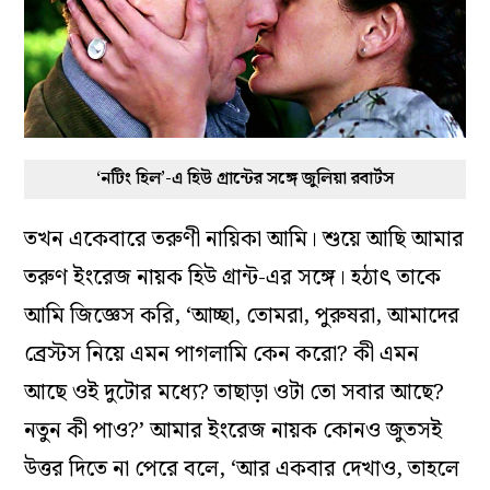
‘নটিং হিল’-এ হিউ গ্রান্টের সঙ্গে জুলিয়া রবার্টস
তখন একেবারে তরুণী নায়িকা আমি। শুয়ে আছি আমার
তরুণ ইংরেজ নায়ক হিউ গ্রান্ট-এর সঙ্গে। হঠাৎ তাকে
আমি জিজ্ঞেস করি, ‘আচ্ছা, তোমরা, পুরুষরা, আমাদের
ব্রেস্টস নিয়ে এমন পাগলামি কেন করো? কী এমন
আছে ওই দুটোর মধ্যে? তাছাড়া ওটা তো সবার আছে?
নতুন কী পাও?’ আমার ইংরেজ নায়ক কোনও জুতসই
উত্তর দিতে না পেরে বলে, ‘আর একবার দেখাও, তাহলে