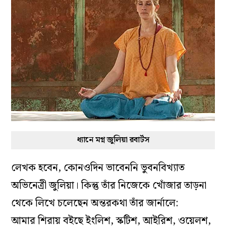
ধ্যানে মগ্ন জুলিয়া রবার্টস
লেখক হবেন, কোনওদিন ভাবেননি ভুবনবিখ্যাত
অভিনেত্রী জুলিয়া। কিন্তু তাঁর নিজেকে খোঁজার তাড়না
থেকে লিখে চলেছেন অন্তরকথা তাঁর জার্নালে:
আমার শিরায় বইছে ইংলিশ, স্কটিশ, আইরিশ, ওয়েলশ,