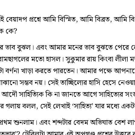
েয়াদপ প্রশ্নে আমি বিস্মিত, আমি বিব্রত, আমি বিপু
িক কে?
 ভাব বুঝল। এবং আমার মনের ভাব বুঝতে পেরে লে
রামছাগলের মতো হাসল। সুকুমার রায় কিংবা লীলা 
টা বর্ণনা খাড়া করতে পারতেন। আমার পক্ষে আপনা
ঝানো সম্ভব নয়। সেই তাচ্ছিল্যের হাসি হেসে নেওয
 আদৌ সাহিত্যিক কি না জানতে আগে সাহিত্যের সংজ
 গলায় বলল, সেই লেখাই ‘সাহিত্য’ যার মধ্যে একটা
 প্রথম শুনলাম। এবং শব্দটার বেদম অভিঘাত বেশ লা
হিতভাব’? টেবিলটা আমার এই অপগণ্ড প্রশ্নের উত্তরে বল