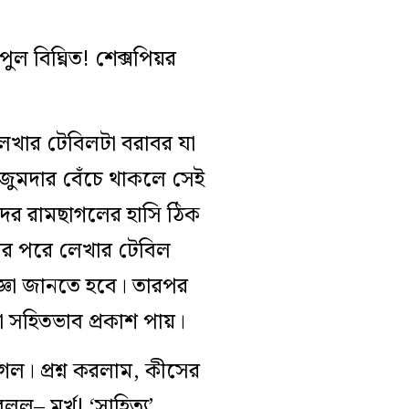
ল বিঘ্নিত! শেক্সপিয়র
খার টেবিলটা বরাবর যা
মজুমদার বেঁচে থাকলে সেই
দের রামছাগলের হাসি ঠিক
়ার পরে লেখার টেবিল
্ঞা জানতে হবে। তারপর
 সহিতভাব প্রকাশ পায়।
গল। প্রশ্ন করলাম, কীসের
ল– মূর্খ! ‘সাহিত্য’