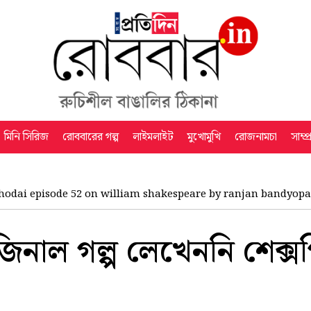
মিনি সিরিজ
রোববারের গল্প
লাইমলাইট
মুখোমুখি
রোজনামচা
সাম্প
hodai episode 52 on william shakespeare by ranjan bandyop
নাল গল্প লেখেননি শেক্সপ