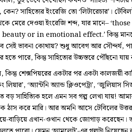
 বলল, তুই ভেবে দেখেছিস কখনও ‘সাহিত্য’ শব্দটা
 কেন? সাহিত্যের ইংরেজি তো ‘লিটারেচার’। টেব
কে মেরে দেওয়া ইংরেজি শব্দ, যার মানে– ‘tho
eauty or in emotional effect.’ কিন্তু মানব
 সেই ভাবনা কোথায়? শুধু আবেগ আর সৌন্দর্য, 
র হতে পারে, কিন্তু সাহিত্যের উচ্চস্তরে পৌঁছনো যায় 
, কিন্তু শেক্সপিয়রের একটার পর একটা কালজয়ী কাহ
িয়ার’, ‘অ্যান্টনি অ্যান্ড ক্লিওপেট্রা’, ‘জুলিয়াস সি
 কত বড় সাহিত্যিক হলে এমন সব গল্প লেখা যায়! আ
 ঠাস করে মারি। আর অমনি আসে টেবিলের উত্তর: 
িয়ে-বাড়িয়ে এখান-ওখান থেকে জোগাড় করেছেন। 
তে পারো। যেমন ‘হ্যামলেট’-এর গল্পটা নিয়েছেন র