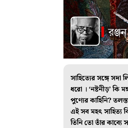
সাহিত্যের সঙ্গে সদা 
ধরো । ‘নষ্টনীড়’ কি ম
পুণ্যের কাহিনি? তলস্ত
এই সব মহৎ সাহিত্য ক
তিনি তো তাঁর কাব্যে