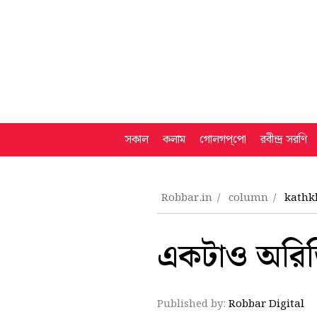
সকাল
কলাম
গোলগপ্‌পো
রবীন্দ্র সরণি
Robbar.in
column
kathk
একটাও অরিজি
Published by:
Robbar Digital