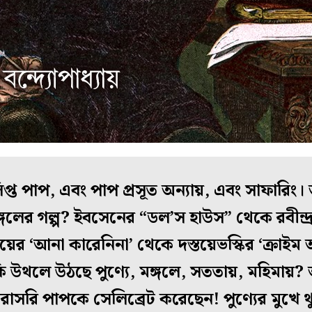
লিপ্ত পাপ, এবং পাপ প্রসূত অন্যায়, এবং সাফারিং।
ঙ্গলের গল্প? ইবসেনের “ডল’স হাউস” থেকে রবীন্দ্রনাথ
য়ের ‘আনা কারেনিনা’ থেকে দস্তয়েভস্কির ‘ক্রাইম অ
ি উথলে উঠছে পুণ্যে, মঙ্গলে, সততায়, মহিমায়?
 সরাসরি পাপকে সেলিব্রেট করেছেন! পুণ্যের মুখে 