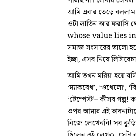
পারছি না। লেখার টেবিল
আমি এবার তেড়ে বললাম,
ওটা লাতিন আর ফরাসি থে
whose value lies in b
সমাজ সংসারের ভালো হবে
ইচ্ছা, এসব নিয়ে লিটারেচা
আমি তখন মরিয়া হয়ে বলি
‘ম্যাকবেথ’, ‘ওথেলো’, ‘কিং ল
‘টেম্পেস্ট’– কীসব গল্প!
ওপর আমার এই ভাবনাটাকে
নিজে লেখেননি! সব কুড়
ছিলেন এই লেখক, সেটা বল