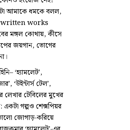
র কোনও ইংরেজি নেই?
িলটা আমাকে ধমকে বলল,
se written works
ের মঙ্গল কোথায়, কীসে
পাপের জয়গান, ভোগের
না।
িনি– ‘হ্যামলেট’,
জার’, ‘উইন্টার্স টেল’,
মার লেখার টেবিলের মুখের
একটা গল্পও শেক্সপিয়র
ভালো জোগাড়-করিয়ে
াজকুমার ‘হ্যামলেট’-এর