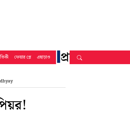
্রতিকী
ফেয়ার প্লে
এছাড়াও
adhyay
িয়র!