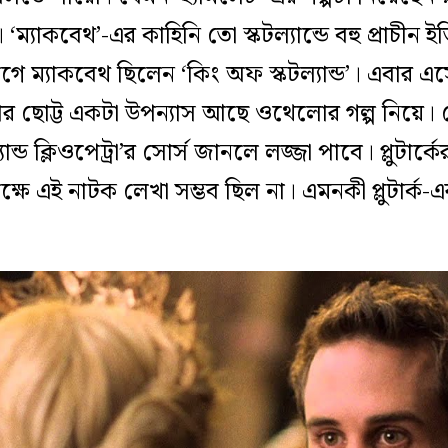
ম্যাকবেথ’-এর কাহিনি তো স্কটল্যান্ডে বহু প্রাচীন 
আগে ম্যাকবেথ ছিলেন ‘কিং অফ স্কটল্যান্ড’। এবার
ার ছোট্ট একটা উপন্যাস আছে ওথেলোর গল্প নিয়ে। 
ান্ড ক্লিওপেট্রা’র সোর্স জানলে লজ্জা পাবে। প্লুটার্ক
ক্ষে এই নাটক লেখা সম্ভব ছিল না। এমনকী প্লুটার্ক-এর