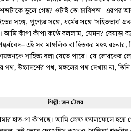
িত’ শব্দটাকে ভুলে গেছ? ওটাই তো চাবিশব্দ। এরপর
হিতের সঙ্গে, পুণ্যের সঙ্গে, ধর্মের সঙ্গে ‘সহিতভাব’ প
 আমি কাঁপা কাঁপা কণ্ঠে বললাম, যেমন? বেয়াড়া ব
 গন্ধর্ববেদ– এই সব মাঙ্গলিক বা হিতকর মহৎ রচনার, ক
একায়তনকে সাহিত্য বলা যেতে পারে। যে লেখকের লেখা 
থ, উচ্চাদর্শের পথ, মঙ্গলের পথ দেখায় না, তিনি ল
শিল্পী: জন টেলর
ার হাত-পা কাঁপছে। আমি স্রেফ ফ্যালফেলে হয়ে 