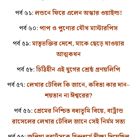
পর্ব ৬১:
লন্ডনে ফিরে এলেন অস্কার ওয়াইল্ড!
পর্ব ৬০:
পাপ ও পুণ্যের যৌথ মাস্টারপিস
পর্ব ৫৯:
মাতৃভক্তির দেশে, মাকে ছেড়ে যাওয়ার
আত্মকথন
পর্ব ৫৮:
চিঠিহীন এই যুগের শ্রেষ্ঠ প্রণয়লিপি
পর্ব ৫৭:
লেখার টেবিল কি জানে, কবিতা কার দান–
শয়তান না ঈশ্বরের?
পর্ব ৫৬:
প্রেমের নিশ্চিত বধ্যভূমি বিয়ে, বার্ট্রান্ড
রাসেলের লেখার টেবিল জানে সেই নির্মম সত্য
পর্ব ৫৫:
জুলিয়া রবার্টসকে হিন্দুধর্মে দীক্ষা দিয়েছিল