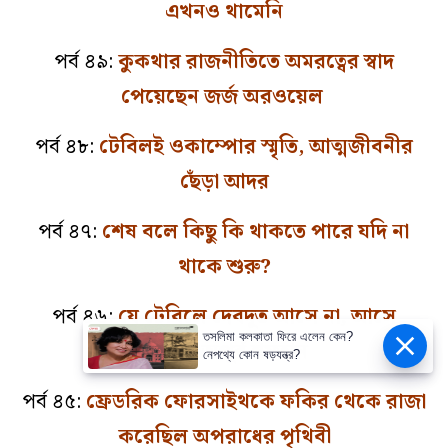
এখনও থামেনি
পর্ব ৪৯:
কুকথার রাজনীতিতে অমরত্বের স্বাদ
পেয়েছেন জর্জ অরওয়েল
পর্ব ৪৮:
টেবিলই ওকাম্পোর স্মৃতি, আত্মজীবনীর
ছেঁড়া আদর
পর্ব ৪৭:
শেষ বলে কিছু কি থাকতে পারে যদি না
থাকে শুরু?
পর্ব ৪৬:
যে টেবিলে দেবদূত আসে না, আসে
তসলিমা কলকাতা ফিরে এলেন কেন?
শিল্পের অপূর্ব শয়তান
নেপথ্যে কোন ষড়যন্ত্র?
পর্ব ৪৫:
ফ্রেডরিক ফোরসাইথকে ফকির থেকে রাজা
করেছিল অপরাধের পৃথিবী