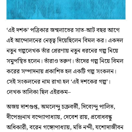
‘এই দশক’ পত্রিকার জন্মলাভের সাত-আট বছর আগে
এই আন্দোলনের নেতৃত্ব দিয়েছিলেন বিমল কর। একদল
নতুন গল্পলেখক তাঁর প্রেরণায় নতুন ধরনের গল্প নিয়ে
সমুপস্থিত হলেন। তাঁরাও তরুণ। তাঁদের গল্প নিয়ে বিমল
করের সম্পাদনায় প্রকাশিত হল একটি গল্প সংকলন।
সেই সংকলনের নাম রাখা হল ‘এই দশকের গল্প’।
লেখক তালিকা ছিল এইরকম–
অজয় দাশগুপ্ত, অমলেন্দু চক্রবর্তী, দিব্যেন্দু পালিত,
দীপেন্দ্রনাথ বন্দ্যোপাধ্যায়, দেবেশ রায়, প্রবোধবন্ধু
অধিকারী, বরেন গঙ্গোপাধ্যায়, মতি নন্দী, যশোদাজীবন