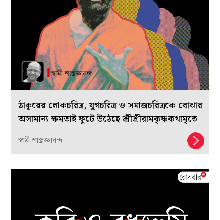
ঠাকুরের লোকচরিত্র, যুগচরিত্র ও সমাজচরিত্রকে বোঝার
অসামান্য ক্ষমতাই ফুটে উঠেছে শ্রীশ্রীরামকৃষ্ণকথামৃতে
স্বামী শাস্ত্রজ্ঞানন্দ