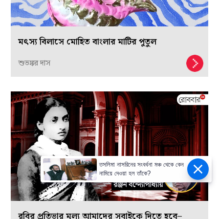
মৎস্য বিলাসে মোহিত বাংলার মাটির পুতুল
শুভঙ্কর দাস
তসলিমা নাসরিনের সংবর্ধনা মঞ্চ থেকে কেন
নামিয়ে দেওয়া হল তাঁকে?
রবির প্রতিভার মূল্য আমাদের সবাইকে দিতে হবে–