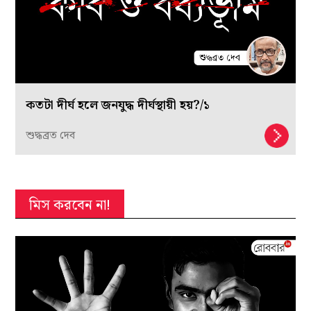
কতটা দীর্ঘ হলে জনযুদ্ধ দীর্ঘস্থায়ী হয়?/১
শুদ্ধব্রত দেব
মিস করবেন না!