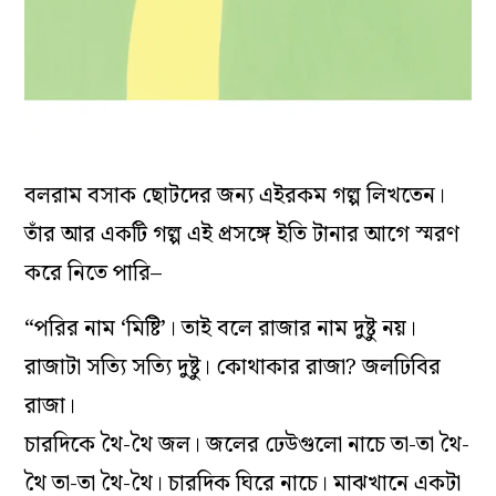
বলরাম বসাক ছোটদের জন্য এইরকম গল্প লিখতেন।
তাঁর আর একটি গল্প এই প্রসঙ্গে ইতি টানার আগে স্মরণ
করে নিতে পারি–
“পরির নাম ‘মিষ্টি’। তাই বলে রাজার নাম দুষ্টু নয়।
রাজাটা সত্যি সত্যি দুষ্টু। কোথাকার রাজা? জলঢিবির
রাজা।
চারদিকে থৈ-থৈ জল। জলের ঢেউগুলো নাচে তা-তা থৈ-
থৈ তা-তা থৈ-থৈ। চারদিক ঘিরে নাচে। মাঝখানে একটা