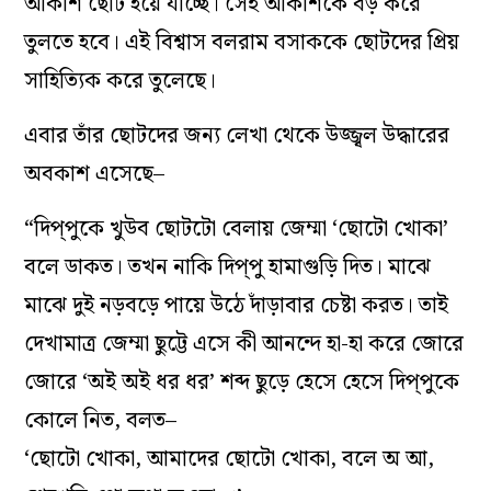
আকাশ ছোট হয়ে যাচ্ছে। সেই আকাশকে বড় করে
তুলতে হবে। এই বিশ্বাস বলরাম বসাককে ছোটদের প্রিয়
সাহিত্যিক করে তুলেছে।
এবার তাঁর ছোটদের জন্য লেখা থেকে উজ্জ্বল উদ্ধারের
অবকাশ এসেছে–
“দিপ্‌পুকে খুউব ছোটটো বেলায় জেম্মা ‘ছোটো খোকা’
বলে ডাকত। তখন নাকি দিপ্‌পু হামাগুড়ি দিত। মাঝে
মাঝে দুই নড়বড়ে পায়ে উঠে দাঁড়াবার চেষ্টা করত। তাই
দেখামাত্র জেম্মা ছুট্টে এসে কী আনন্দে হা-হা করে জোরে
জোরে ‘অই অই ধর ধর’ শব্দ ছুড়ে হেসে হেসে দিপ্‌পুকে
কোলে নিত, বলত–
‘ছোটো খোকা, আমাদের ছোটো খোকা, বলে অ আ,