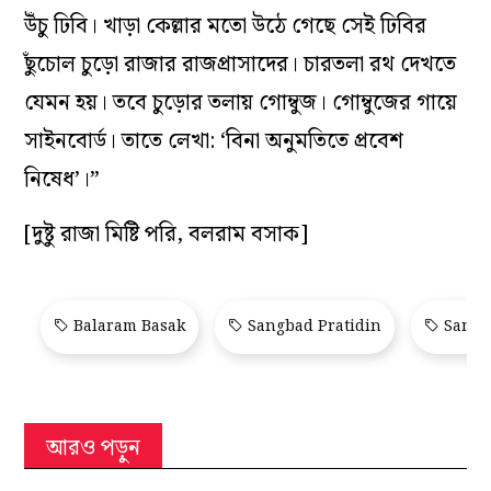
উঁচু ঢিবি। খাড়া কেল্লার মতো উঠে গেছে সেই ঢিবির
ছুঁচোল চুড়ো রাজার রাজপ্রাসাদের। চারতলা রথ দেখতে
যেমন হয়। তবে চুড়োর তলায় গোম্বুজ। গোম্বুজের গায়ে
সাইনবোর্ড। তাতে লেখা: ‘বিনা অনুমতিতে প্রবেশ
নিষেধ’।”
[দুষ্টু রাজা মিষ্টি পরি, বলরাম বসাক]
Balaram Basak
Sangbad Pratidin
Sangb
আরও পড়ুন