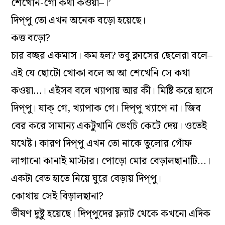
শেখেনি-গো কথা কওয়া–।’
দিপ্‌পু তো এখন অনেক বড়ো হয়েছে।
কত্ত বড়ো?
চার বচ্ছর একমাস। কম হল? তবু ক্লাসের ছেলেরা বলে–
এই যে ছোটো খোকা বলে অ আ শেখেনি সে কথা
কওয়া…। এইসব বলে খ্যাপায় আর কী। মিষ্টি করে হাসে
দিপ্‌পু। যাক্ গে, খ্যাপাক গে। দিপ্‌পু খ্যাপে না। জিব
বের করে সামান্য একটুখানি ভেংচি কেটে দেয়। ওতেই
যথেষ্ট। কারণ দিপ্‌পু এখন তো নাকে তুলোর গোঁফ
লাগানো কানাই মাস্টার। পোড়ো মোর বেড়ালছানাটি…।
একটা বেত হাতে নিয়ে ঘুরে বেড়ায় দিপ্‌পু।
কোথায় সেই বিড়ালছানা?
ভীষণ দুষ্টু হয়েছে। দিপ্‌পুদের ফ্ল্যাট থেকে কখনো এদিক