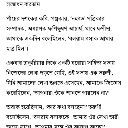
সম্বোধন করতাম।
পাঁচের দশকের কবি, গল্পকার, ‘নহবত’ পত্রিকার
সম্পাদক, অধ্যাপক ফণিভূষণ আচার্য, মানে ফণীদা,
আমাকে একদিন বলেছিলেন, ‘বলরাম বসাক আমার
ছাত্র ছিল’।
একবার ঢাকুরিয়ার দিকে একটি ঘরোয়া সাহিত্য সভায়
নিজেদের লেখা পড়তে গেছি, ওই সভায় এক তরুণী,
যিনি আমাদের লেখা শুনতে এসেছেন, আমাকে জিজ্ঞেস
করেছিলেন, ‘আপনারা ওঁকে আনতে পারলেন না?’
অবাক হয়েছিলাম, ‘কার কথা বলছেন?’ তরুণী
বলেছিলেন, ‘বলরাম বসাককে। আমার ওঁর লেখা ভারী
ভালো লাগে। আপনার সঙ্গে ওঁর আলাপ আছে?’