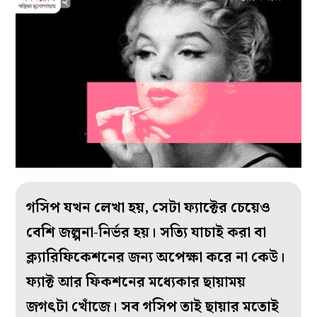
গসিপ যখন লেখা হয়, সেটা ফ‌্যাক্টের চেয়েও
বেশি জল্পনা-নির্ভর হয়। সত্যি যাচাই করা বা
ক্ল‌্যারিফিকেশনের জন‌্য অপেক্ষা করে না কেউ।
ফ‌্যাক্ট আর ফিকশনের মধ‌্যেকার ছায়াময়
জগৎটা খোঁজে। সব গসিপ তাই ছায়ার মতোই