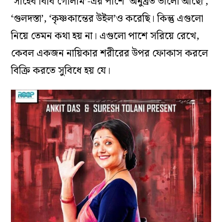
‘সাহেব বিবি গোলাম’-এর পাশে ‘অনুব্রত ভালো আছো’,
‘গুলদস্তা’, ‘কৃষ্ণকান্তের উইল’ও করেছি। কিন্তু এগুলো
নিয়ে তেমন কথা হয় না। এগুলো পাশে সরিয়ে রেখে,
কেবল একজন নায়িকার শরীরের উপর ফোকাস করলে
বিক্রি করতে সুবিধে হয় যে।