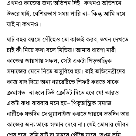
এখনও কাজের জন্য অডিশন দিই। কখনও অডিশনে
উতরে যাই, বেশিরভাগ সময় পারি না– কিন্তু আমি দমে
যাই না কখনও।
ষাট বছর বয়সে পৌঁছেও তো কাজই করব, তখন দেখতে
চাই কী নিয়ে কথা বলে মিডিয়া! আমার ধারণা নারী
কাজের জায়গায় সফল, সেটা একটা পিতৃতান্ত্রিক
সমাজের মেনে নিতে অসুবিধে হয়। তাই অভিনেত্রীদের
কাজ বাদ দিয়ে অন‌্য ন‌্যারেটিভে শিফট করতে থাকে
ক্রমাগত। না হলে ডিউ ক্রেডিট দিতে হবে যে! আরও
একটা কথা বারবার মনে হয়– পিতৃতান্ত্রিক সমাজ
নারীকে যতদিন সেক্সুয়ালাইজ করতে পারবে ততদিন তার
কাজের জন‌্য তাকে সম্মান দেবে না। যেই তোমার যৌবন
শেষ হবে, তুমি ষাট বা সত্তরে পৌঁছে যাবে, তখন তুমি