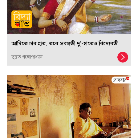
আদিতে চার হাত, তবে সরস্বতী দু’-হাতেও বিদ্যেবতী
সুব্রত গঙ্গোপাধ্যায়