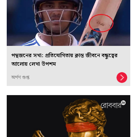
পন্থজনের সখা: প্রতিযোগিতায় ক্লান্ত জীবনে বন্ধুত্বের
আলোয় লেখা উপশম
অর্পণ গুপ্ত