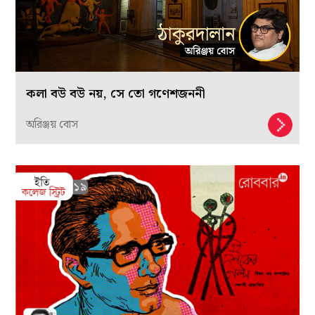
কলা বউ বউ নয়, সে তো গণেশজননী
অরিঞ্জয় বোস