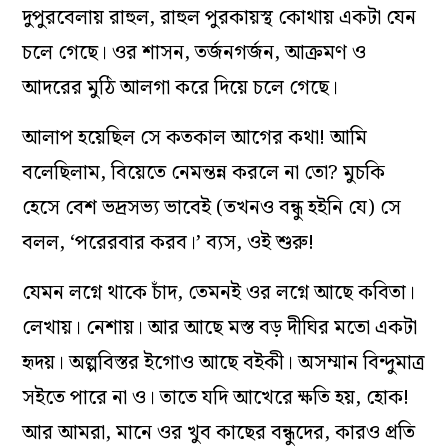
দুপুরবেলায় রাহুল, রাহুল পুরকায়স্থ কোথায় একটা যেন
চলে গেছে। ওর শাসন, তর্জনগর্জন, আক্রমণ ও
আদরের মুঠি আলগা করে দিয়ে চলে গেছে।
আলাপ হয়েছিল সে কতকাল আগের কথা! আমি
বলেছিলাম, বিয়েতে নেমন্তন্ন করলে না তো? মুচকি
হেসে বেশ ভদ্রসভ্য ভাবেই (তখনও বন্ধু হইনি যে) সে
বলল, ‘পরেরবার করব।’ ব্যস, ওই শুরু!
যেমন লগ্নে থাকে চাঁদ, তেমনই ওর লগ্নে আছে কবিতা।
লেখায়। নেশায়। আর আছে মস্ত বড় দীঘির মতো একটা
হৃদয়। অল্পবিস্তর ইগোও আছে বইকী। অসম্মান বিন্দুমাত্র
সইতে পারে না ও। তাতে যদি আখেরে ক্ষতি হয়, হোক!
আর আমরা, মানে ওর খুব কাছের বন্ধুদের, কারও প্রতি