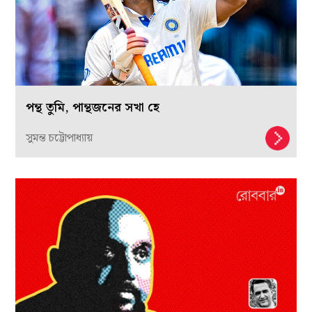
পন্থ তুমি, পান্থজনের সখা হে
সুমন্ত চট্টোপাধ্যায়