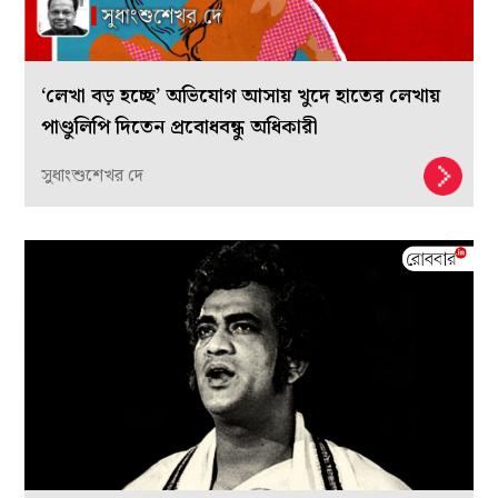
‘লেখা বড় হচ্ছে’ অভিযোগ আসায় খুদে হাতের লেখায়
পাণ্ডুলিপি দিতেন প্রবোধবন্ধু অধিকারী
সুধাংশুশেখর দে