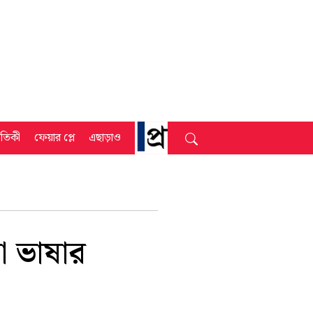
্রতিকী
ফেয়ার প্লে
এছাড়াও
া ভাষার