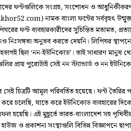
তাঁদের ফন্টগুলিকে সংগ্রহ, সংশোধন ও আধুনিকীক
khor52.com) নামক বাংলা ফন্টের সর্ববৃহৎ উন্মুক
ের ফন্ট ব্যবহারকারীদের সুচিন্তিত মতামত, প্রত্যাশ
িঃসঙ্গতা অনুভব করতে দেয়নি। লিপিঘর স্থাপনের 
ংহভাগই ছিল ‘নন-ইউনিকোড’। তাই সাধারণ মানুষ থে
্থাগুলির প্রায় পুরোটাই সেই নন স্ট্যান্ডার্ড ও নন ইউন
ে সেই চিত্রটি আমূল পরিবর্তিত হয়েছে। ফন্ট তৈরির
 করে চলেছি, যাতে করে ইউনিকোড ব্যবহারের দিক
হয়েছি। এই মুহূর্তে ভারত-বাংলাদেশ সহ পৃথিবীর 
া হাউজ ও প্রকাশনা সংস্থাগুলি বিভিন্ন বিজ্ঞাপনে ছ