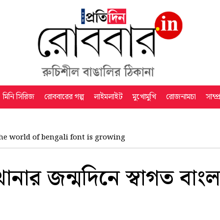
মিনি সিরিজ
রোববারের গল্প
লাইমলাইট
মুখোমুখি
রোজনামচা
সাম্প
he world of bengali font is growing
ানার জন্মদিনে স্বাগত বাংল