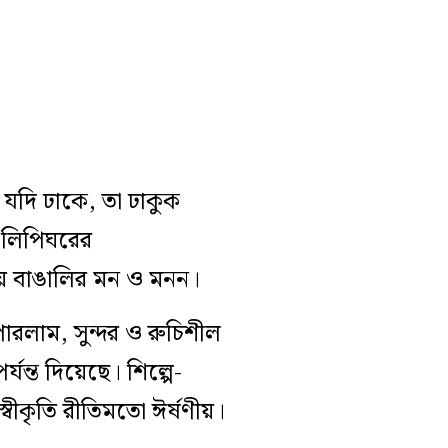
ু যদি ঢাকে, তা ঢাকুক
ই লিপিঘরের
ায় বাঙালির মন ও মনন।
রলাম, সুন্দর ও রুচিশীল
যন্ত দিয়েছে। শিল্পে-
্বীকৃতি রীতিমতো ঈর্ষণীয়।