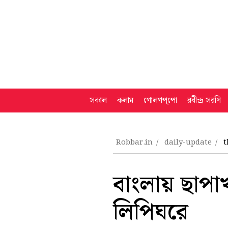
সকাল
কলাম
গোলগপ্‌পো
রবীন্দ্র সরণি
Robbar.in
daily-update
t
বাংলায় ছাপাখ
লিপিঘরে