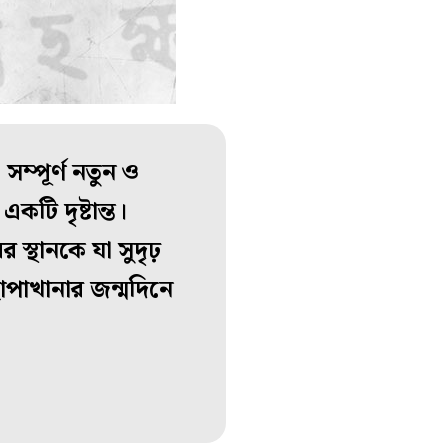
ম্পূর্ণ নতুন ও
কটি দৃষ্টান্ত।
র স্থানকে যা সুদৃঢ়
াপাখানার জন্মদিনে