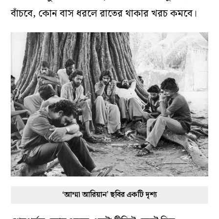
বাঁচবে, কোন বাস ধরলে রাতের থাকার খরচ কমবে।
‘আম্মা আরিয়ান’ ছবির একটি দৃশ্য