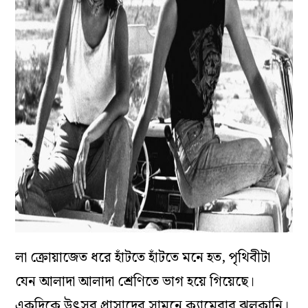
লা ক্রোয়াজেত ধরে হাঁটতে হাঁটতে মনে হত, পৃথিবীটা
যেন আলাদা আলাদা শ্রেণিতে ভাগ হয়ে গিয়েছে।
একদিকে উৎসব প্রাসাদের সামনে ক্যামেরার ঝলকানি।