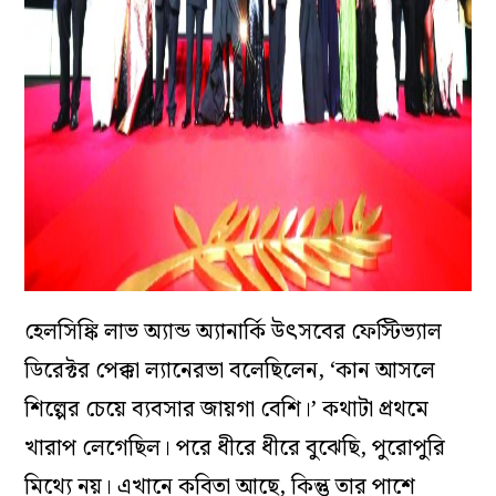
হেলসিঙ্কি লাভ অ্যান্ড অ্যানার্কি উৎসবের ফেস্টিভ্যাল
ডিরেক্টর পেক্কা ল্যানেরভা বলেছিলেন, ‘কান আসলে
শিল্পের চেয়ে ব্যবসার জায়গা বেশি।’ কথাটা প্রথমে
খারাপ লেগেছিল। পরে ধীরে ধীরে বুঝেছি, পুরোপুরি
মিথ্যে নয়। এখানে কবিতা আছে, কিন্তু তার পাশে