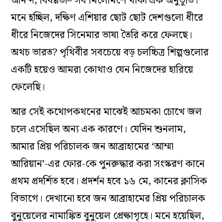
আনন্দ, বিষণ্ণতা– সব মিলেমিশে থাকা এক অনুভূতি।
মনে হচ্ছিল, দক্ষিণ এশিয়ার ছোট ছোট দেশগুলো ধীরে
ধীরে নিজেদের সিনেমার ভাষা তৈরি করে ফেলছে।
অথচ ভারত? পৃথিবীর সবচেয়ে বড় চলচ্চিত্র শিল্পগুলোর
একটি হয়েও আমরা কোথাও যেন নিজেদের হারিয়ে
ফেলেছি।
আর সেই কথোপকথনের মাঝেই আচমকা চোখে জল
চলে এসেছিল অন্য এক কারণে। যেদিন শুনলাম,
আমার প্রিয় পরিচালক জন আব্রাহামের ‘আম্মা
আরিয়ান’-এর ফোর-কে পুনরুদ্ধার করা সংস্করণ কানে
প্রথম প্রদর্শিত হবে। প্রদর্শন হবে ১৬ মে, কানের ক্লাসিক
বিভাগে। দেখানো হবে জন আব্রাহামের প্রিয় পরিচালক
বুনুয়েলের নামাঙ্কিত বুনুয়েল প্রেক্ষাগৃহে। মনে হয়েছিল,