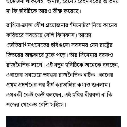
উত্তেজনা থাকবেই। শুনছি, রেনেট রেইনসভের অভিনয়
না কি ছবিটিকে আরও তীক্ষ্ণ করেছে।
রাশিয়া-ফ্রান্স যৌথ প্রযোজনার ‘মিনোটর’ নিয়ে কানের
করিডরে সবচেয়ে বেশি ফিসফাস। আন্দ্রে
জেভিয়াগিনৎসেভের ছবিগুলো সবসময় যেন রাষ্ট্রের
ভিতরের অন্ধকারে ঢুকে পড়ে। তাঁর সিনেমায় বরফও
রাজনৈতিক লাগে। এই নতুন ছবিটিকে অনেকে বলছেন,
এবারের সবচেয়ে ভয়ঙ্কর রাজনৈতিক নাটক। কানের
প্রথম প্রদর্শনের পর দীর্ঘ করতালির কথাও শুনলাম।
এমনকী কেউ কেউ বলছেন, এই ছবির নীরবতা না কি
শব্দের থেকেও বেশি সহিংস।