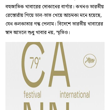
বহুজাতিক খাবারের দোকানের বার্গার। কখনও ভারতীয়
রেস্তোরাঁয় গিয়ে ডাল-ভাত খেয়ে আচমকা মনে হয়েছে,
যেন কলকাতার গন্ধ পেলাম। বিদেশে ভারতীয় খাবারের
স্বাদ আসলে শুধু খাবার নয়, স্মৃতিও।