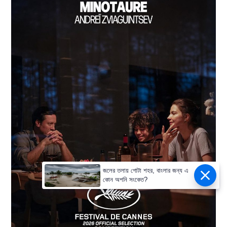
জলের তলায় গোটা শহর, বাংলার জন্য এ
কোন অশনি সংকেত?