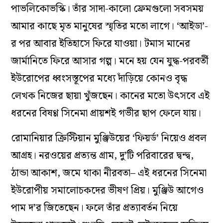
পাভলিকোভস্কি। তাঁর সাদা-কালো ফ্রেমগুলো সবসময়
আমার কাছে মৃত মানুষের স্মৃতির মতো লাগে। ‘আইডা’-
র পর আবার ইতিহাসে ফিরে যাওয়া। টমাস মানের
জার্মানিতে ফিরে আসার গল্প। মনে হয় যেন যুদ্ধ-পরবর্তী
ইউরোপের ধ্বংসস্তূপের মধ্যে দাঁড়িয়ে কোনও বৃদ্ধ
লেখক নিজের ছায়া খুঁজছেন। কানের মতো উৎসবে এই
ধরনের বিষণ্ণ সিনেমা প্রায়শই গভীর ছাপ ফেলে যায়।
রোমানিয়ার ক্রিস্টিয়ান মুঞ্জিউয়ের ‘ফিয়র্ড’ নিয়েও প্রবল
আগ্রহ। নরওয়ের প্রত্যন্ত গ্রাম, দু’টি পরিবারের দ্বন্দ্ব,
ঠান্ডা আকাশ, জমে থাকা নীরবতা– এই ধরনের সিনেমা
ইউরোপীয় সমালোচকদের ভীষণ প্রিয়। মুঞ্জিউ আগেও
পাম দ’র জিতেছেন। ফলে তাঁর প্রত্যাবর্তন নিয়ে