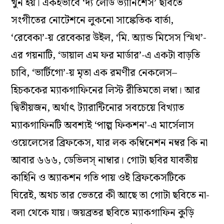
খুন হয়। একইভাবে ‘দ্য লেডি ভ্যানিশেস’ ছবিতে
সংগীতের নোটেশনে লুকনো সাঙ্কেতিক বার্তা,
‘রেবেকা’-য় রেবেকার উইল, ‘মি. অ্যান্ড মিসেস স্মিথ’-
এর গয়নাটি, ‘ডায়াল এম ফর মার্ডার’-এ একটা বাড়তি
চাবি, ‘ভার্টিগো’-য় মৃতা এক রমণীর নেকলেস–
হিচককের ম্যাকগাফিনের লিস্ট রীতিমতো লম্বা। আর
দ্বিতীয়জন, অর্থাৎ ট্যারান্টিনোর সবচেয়ে বিখ্যাত
ম্যাকগাফিনটি অবশ্যই ‘পাল্প ফিকশন’-এ মার্সেলাস
ওয়েলেসের ব্রিফকেস, যার লক কম্বিনেশন নম্বর কি না
আবার ৬৬৬, ডেভিলস্ নাম্বার। গোটা ছবির যাবতীয়
কাহিনি ও অ্যাকশন গতি পায় ওই ব্রিফকেসটিকে
ঘিরেই, অথচ তার ভেতরে কী আছে তা গোটা ছবিতে না-
বলা থেকে যায়। জয়ব্রতর ছবিতে ম্যাকগাফিন কুড়ি