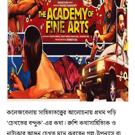
কলেজবেলায় সাহিত্যতত্ত্বের আলোচনায় প্রথম পড়ি
‘চেখভের বন্দুক’-এর কথা। রুশি কথাসাহিত্যিক ও
নাট্যকার আন্তন চেখভ মনে করতেন গল্প-উপন্যাস বা