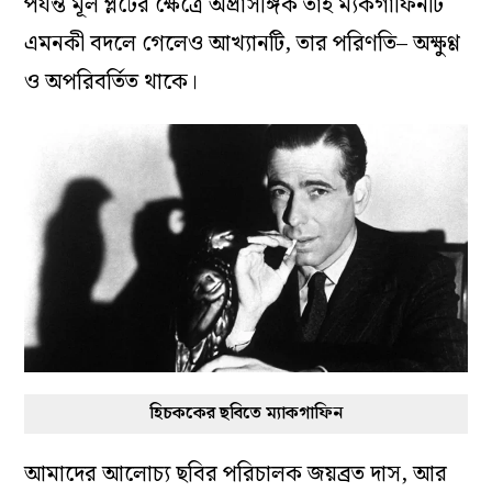
পর্যন্ত মূল প্লটের ক্ষেত্রে অপ্রাসঙ্গিক তাই ম্যকগাফিনটি
এমনকী বদলে গেলেও আখ্যানটি, তার পরিণতি– অক্ষুণ্ণ
ও অপরিবর্তিত থাকে।
হিচককের ছবিতে ম্যাকগাফিন
আমাদের আলোচ্য ছবির পরিচালক জয়ব্রত দাস, আর