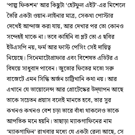
‘পাল্প ফিকশন’ আর কিছুটা ‘হেটফুল এইট’-এর মিশেলে
তৈরি একটা ওয়ান-লাইনার মাত্র, সেকথা পোস্টার
দেখেই আন্দাজ করা যায়, আর দেখার পর তো কোনও
সন্দেহই থাকে না। তবে কাহিনি বা প্লট তো এ ছবির
ইউএসপি নয়, ফর্ম আর ফাস্ট পেসিং সেই দায়িত্ব
নিয়েছে। সিনেমাটোগ্রাফার এবং বিশেষত এডিটর এ
বিষয়ে সাধুবাদ পাবেন। জুতোর ফিতের মতো সরু
বাজেটে এমন সিদ্ধি অর্জন চাট্টিখানি কথা নয়। আর
এখানে যে ভায়োলেন্স আর গ্রোটেস্কের উদ্‌যাপন আছে
তাকে সচেতন প্রয়াস বলেই মানতে হবে, তার সুর
কখনও কখনও বেশ চড়া তারে বাঁধা থাকলেও তাকে
আপতিক মনে হয়নি। তাছাড়া ম্যাকগাফিনের নাম
‘ম্যাকগাফিন’ রাখবার মধ্যে যে একটা রেলা আছে, সে