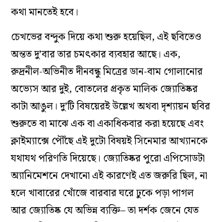
কথা মানতেই হবে।
চেখভের বন্দুক দিয়ে কথা শুরু হয়েছিল, এই ছবিতেও
অন্তত দু’বার তার চমৎকার ব্যবহার আছে। এক,
রুদ্রনীল-অভিনীত দীনবন্ধু মিত্রের ডান-বাম গোলানোর
অভ্যেস আর দুই, বোতলের প্রকৃত মালিক জ্যোতিষ্কর
কাটা আঙুল। দু’টি বিষয়েরই উল্লেখ অথবা দৃশ্যায়ন ছবির
শুরুতে বা মাঝে এক বা একাধিকবার করা হয়েছে এবং
ক্লাইম্যাক্সে পৌঁছে এই দুটো বিষয়ই সিনেমার আখ্যানকে
যথাযথ পরিণতি দিয়েছে। জ্যোতিষ্কর পুরো এপিসোডটা
অ্যানিমেশনে দেখানো এই কারণেই এত জরুরি ছিল, না
হলে খাবারের খোঁজে বারবার ঘরে ঢুকে পড়া পাগল
আর জ্যোতিষ্ক যে অভিন্ন ব্যক্তি– তা দর্শক জেনে যেত