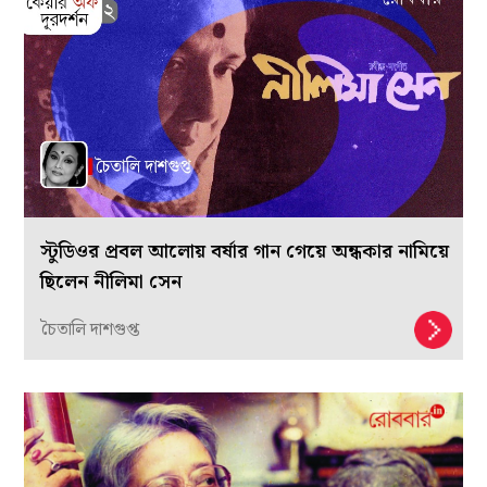
স্টুডিওর প্রবল আলোয় বর্ষার গান গেয়ে অন্ধকার নামিয়ে
ছিলেন নীলিমা সেন
চৈতালি দাশগুপ্ত