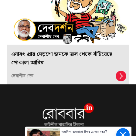
এযাবৎ প্রায় দেড়শো জনকে জল থেকে বাঁচিয়েছে
পোকালা আরিয়া
দেবাশীষ দেব
তসলিমা কলকাতা ফিরে এলেন কেন?