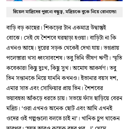
রিয়েল মাদ্রিদের পুরনো বন্ধুত্ব, মদ্রিচকে বুকে নিয়ে রোনাল্ডো
বাড়ি বড় কাছের। শিকড়ের টান একমাত্র উদ্বাস্তুই
বোঝে। সেই যে শৈশবে ঘরছাড়া হওয়া। বাড়িটা না কি
এখনও আছে। দূরের সড়ক থেকেই দেখা যায়। ভগ্নপ্রায়
পলেস্তারা খসা ধ্বংসাবশেষ। তবু তিনি ভীষণ ঋণী। স্মৃতি
কবেকার! কিছু দুঃখ, কিছু সুখ। অমোঘ আকর্ষণ। তবু
তিন সন্তানকে নিয়ে যাননি কখনও। ইভানার বয়স দশ,
এমার সাত এবং সোফিয়ার প্রায় তিন। শৈশবের
ভয়াবহতা আঁকড়ে ধরতে চায়। সভয়ে ফাঁস ছাড়িয়ে বেরন
মদ্রিচ। ‘ওরা এখনও অনেক ছোট এবং আমি এখনই
ওদের ওই গল্পগুলো বলতে চাই না’। খানিক চুপ থাকেন
তারপর। ‘হয়ত আরও কয়েক বছর পর…!’ থেমে