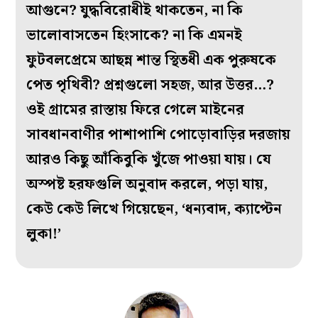
আগুনে? যুদ্ধবিরোধীই থাকতেন, না কি
ভালোবাসতেন হিংসাকে? না কি এমনই
ফুটবলপ্রেমে আছন্ন শান্ত স্থিতধী এক পুরুষকে
পেত পৃথিবী? প্রশ্নগুলো সহজ, আর উত্তর…?
ওই গ্রামের রাস্তায় ফিরে গেলে মাইনের
সাবধানবাণীর পাশাপাশি পোড়োবাড়ির দরজায়
আরও কিছু আঁকিবুকি খুঁজে পাওয়া যায়। যে
অস্পষ্ট হরফগুলি অনুবাদ করলে, পড়া যায়,
কেউ কেউ লিখে গিয়েছেন, ‘ধন্যবাদ, ক্যাপ্টেন
লুকা!’