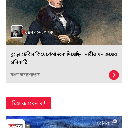
বুড়ো টেবিল কিয়ের্কেগার্দকে দিয়েছিল নারীর মন জয়ের
চাবিকাঠি
রঞ্জন বন্দ্যোপাধ্যায়
মিস করবেন না!