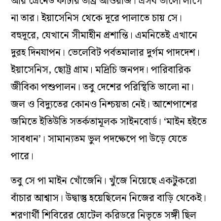
আর গ্রেনেড ফাটার তীব্র আওয়াজ। এসব ভালো লাগে
না তার। ইয়াসেনিস থেকে দূরে পালাতে চায় সে।
বহুদূরে, যেখানে সীমাহীন প্রশান্তি। এমনিতেই এখানে
দুরহ দিনযাপন। ভেলেবিট পর্বতমালার দুর্গম পাদদেশ।
ইয়াসেনিস, ছোট্ট গ্রাম। মদ্রিচি জনপদ। পারিবারিক
জীবিকা পশুপালন। তবু দেশের পরিস্থিতি ভালো না।
জল ও বিদ্যুতের কোনও নিশ্চয়তা নেই। আশেপাশের
জমিতে ইতিউতি সতর্কতামূলক সাইনবোর্ড। ‘মাইন হইতে
সাবধান’। সামান্যতম ভুল পদক্ষেপে পা উড়ে যেতে
পারে।
তবু সে পা মাইন খোঁজেনি। খুঁজে নিয়েছে একটুকরো
বাঁচার আশ্বাস। উদ্বাস্তু হয়েছিলেন নিজের বাড়ি থেকেই।
শরণার্থী শিবিরের হোটেল করিডরে নিভৃতে সঙ্গী ছিল