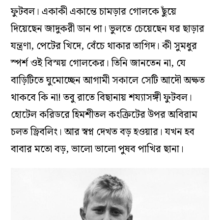
ফুটবল। একাকী একান্তে চামড়ার গোলকে ছুঁয়ে
দিয়েছেন জাদুকরী ডান পা। ভুলতে চেয়েছেন ঘর ছাড়ার
যন্ত্রণা, পেটের খিদে, বেঁচে থাকার তাগিদ। কী সুমধুর
স্পর্শ ওই বিস্ময় গোলকের। তিনি জানতেন না, যে
বাড়িটিতে ঘুমোচ্ছেন আগামী সকালে সেটি আদৌ অক্ষত
থাকবে কি না! তবু রাতে বিছানায় শয্যাসঙ্গী ফুটবল।
হোটেল করিডরে হিমশীতল কংক্রিটের উপর অবিরাম
চলত ড্রিবলিং। আর স্বপ্ন দেখত বড় হওয়ার। যখন হব
বাবার মতো বড়, ভালো ভালো পুষব পাখির ছানা।