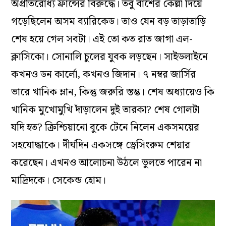
অপ্রতিরোধ্য ফ্রান্সের বিরুদ্ধে। তবু বাঁশের কেল্লা দিয়ে
গড়েছিলেন অসম ব্যারিকেড। তাও যেন বড় তাড়াতাড়ি
শেষ হয়ে গেল সবটা। এই তো কত রাত জাগা এল-
ক্লাসিকো। সোনালি চুলের যুবক লড়ছেন। সাইডলাইনে
কখনও ডন কার্লো, কখনও জিদান। ৭ নম্বর জার্সির
ভারে খানিক ম্লান, কিন্তু জরুরি স্তম্ভ। শেষ অধ্যায়েও কি
খানিক মুখোমুখি দাঁড়ালেন দুই তারকা? শেষ গোলটা
যদি হত? ক্রিশ্চিয়ানো বুকে টেনে নিলেন একসময়ের
সহযোদ্ধাকে। দীর্ঘদিন একসঙ্গে ড্রেসিংরুম শেয়ার
করেছেন। এখনও আলোচনা উঠলে ভুলতে পারেন না
মাদ্রিদকে। সেকেন্ড হোম।