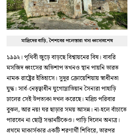
মাদ্রিদের বাড়ি, শৈশবের পলেস্তারা খসা ধ্বংসাবশেষ
১৯৯২। পৃথিবী জুড়ে বাড়ছে বিশ্বায়নের বিষ। বাবরি
মসজিদ ধ্বংসের অভিশাপ তখনও স্থান পায়নি ভারত
নামক রাষ্ট্রের ইতিহাসে। সুদূর ক্রোয়েশিয়ায় স্বাধীনতা
যুদ্ধ। সার্ব-নেতৃত্বাধীন যুগোস্লাভিয়ান সৈন্যরা পাহাড়ি
ঢালের সেই উপত্যকা দখল করেছে। মদ্রিচ পরিবার
বুঝল, আর নয়! ঘর ছাড়ার সময় আসন্ন। না-হলে বাঁচাতে
পারবেন না ছোট্ট সন্তানটিকেও। পাড়ি দিলেন অন্যত্র।
প্রথমে মাকার্সকার একটি শরণার্থী শিবিরে, তারপর