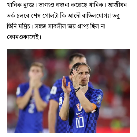
খানিক ন্যুব্জ। ভাগ্যও বঞ্চনা করেছে খানিক। আজীবন
তর্ক চলবে শেষ গোলটা কি আদৌ বাতিলযোগ্য! তবু
তিনি মদ্রিচ। সহজ সাবলীল জয় প্রাপ্য ছিল না
কোনওকালেই।