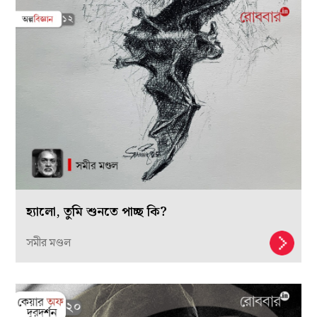
হ্যালো, তুমি শুনতে পাচ্ছ কি?
সমীর মণ্ডল