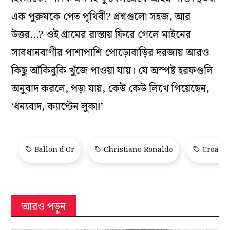
এক পুরুষকে পেত পৃথিবী? প্রশ্নগুলো সহজ, আর
উত্তর…? ওই গ্রামের রাস্তায় ফিরে গেলে মাইনের
সাবধানবাণীর পাশাপাশি পোড়োবাড়ির দরজায় আরও
কিছু আঁকিবুকি খুঁজে পাওয়া যায়। যে অস্পষ্ট হরফগুলি
অনুবাদ করলে, পড়া যায়, কেউ কেউ লিখে গিয়েছেন,
‘ধন্যবাদ, ক্যাপ্টেন লুকা!’
Ballon d'Or
Christiano Ronaldo
Croatia
আরও পড়ুন