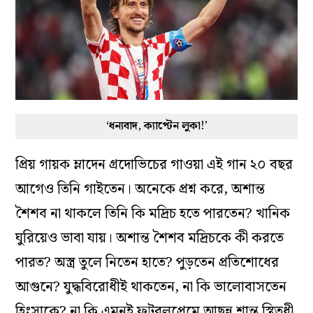
‘ধন্যবাদ, ক্যাপ্টেন লুকা!’
প্রিয় গায়ক ম্লাদেন গ্রদোভিচের গাওয়া এই গান ২০ বছর
আগেও তিনি গাইতেন। অনেকে প্রশ্ন করে, অশান্ত
শৈশব না থাকলে তিনি কি মদ্রিচ হতে পারতেন? খানিক
ঘুরিয়েও ভাবা যায়। অশান্ত শৈশব মদ্রিচকে কী করতে
পারত? অস্ত্র তুলে নিতেন হাতে? পুড়তেন প্রতিশোধের
আগুনে? যুদ্ধবিরোধীই থাকতেন, না কি ভালোবাসতেন
হিংসাকে? না কি এমনই ফুটবলপ্রেমে আছন্ন শান্ত স্থিতধী