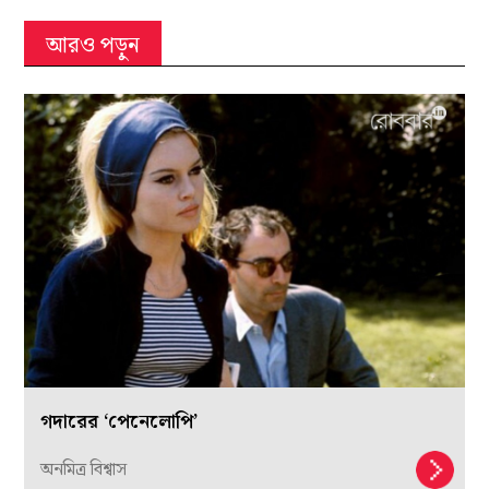
আরও পড়ুন
গদারের ‘পেনেলোপি’
অনমিত্র বিশ্বাস