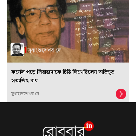
কর্নেল পড়ে সিরাজদাকে চিঠি লিখেছিলেন অভিভূত
সত্যজিৎ রায়
সুধাংশুশেখর দে