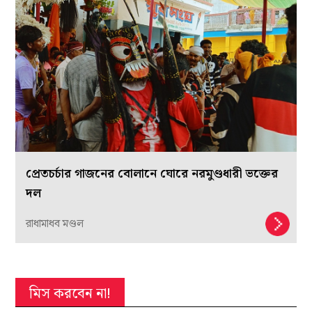
প্রেতচর্চার গাজনের বোলানে ঘোরে নরমুণ্ডধারী ভক্তের
দল
রাধামাধব মণ্ডল
মিস করবেন না!