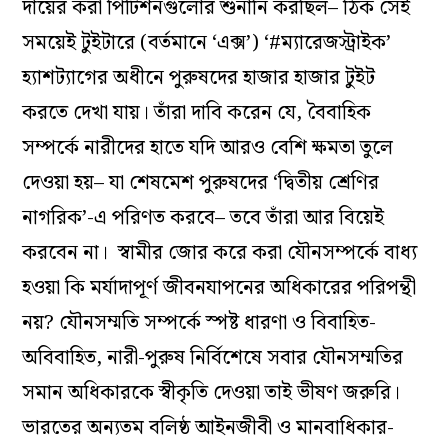
দায়ের করা পিটিশনগুলোর শুনানি করছিল– ঠিক সেই
সময়েই টুইটারে (বর্তমানে ‘এক্স’) ‘#ম্যারেজস্ট্রাইক’
হ্যাশট্যাগের অধীনে পুরুষদের হাজার হাজার টুইট
করতে দেখা যায়। তাঁরা দাবি করেন যে, বৈবাহিক
সম্পর্কে নারীদের হাতে যদি আরও বেশি ক্ষমতা তুলে
দেওয়া হয়– যা শেষমেশ পুরুষদের ‘দ্বিতীয় শ্রেণির
নাগরিক’-এ পরিণত করবে– তবে তাঁরা আর বিয়েই
করবেন না। স্বামীর জোর করে করা যৌনসম্পর্কে বাধ্য
হওয়া কি মর্যাদাপূর্ণ জীবনযাপনের অধিকারের পরিপন্থী
নয়? যৌনসম্মতি সম্পর্কে স্পষ্ট ধারণা ও বিবাহিত-
অবিবাহিত, নারী-পুরুষ নির্বিশেষে সবার যৌনসম্মতির
সমান অধিকারকে স্বীকৃতি দেওয়া তাই ভীষণ জরুরি।
ভারতের অন্যতম বলিষ্ঠ আইনজীবী ও মানবাধিকার-