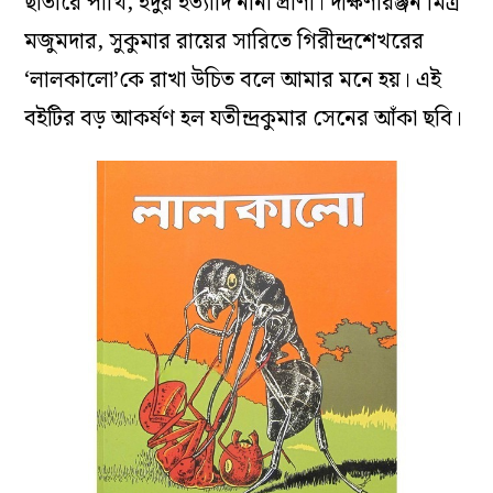
ছাতারে পাখি, ইঁদুর ইত্যাদি নানা প্রাণী। দক্ষিণারঞ্জন মিত্র
মজুমদার, সুকুমার রায়ের সারিতে গিরীন্দ্রশেখরের
‘লালকালো’কে রাখা উচিত বলে আমার মনে হয়। এই
বইটির বড় আকর্ষণ হল যতীন্দ্রকুমার সেনের আঁকা ছবি।