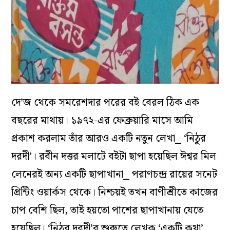
দে’জ থেকে সমরেশদার পরের বই বেরল ঠিক এক
বছরের মাথায়। ১৯৭২-এর ফেব্রুয়ারি মাসে আমি
প্রকাশ করলাম তাঁর আরও একটি নতুন লেখা⎯ ‘নিঠুর
দরদী’। রবীন দত্তর মলাটে বইটা ছাপা হয়েছিল ঈশ্বর মিল
লেনেরই অন্য একটি ছাপাখানা⎯ পরাণচন্দ্র রায়ের সনেট
প্রিন্টিং ওয়ার্কস থেকে। নিশ্চয়ই তখন বাণীশ্রীতে কাজের
চাপ বেশি ছিল, তাই হয়তো পাশের ছাপাখানায় যেতে
হয়েছিল। ‘নিঠুর দরদী’র শুরুতে লেখক ‘একটি কথা’