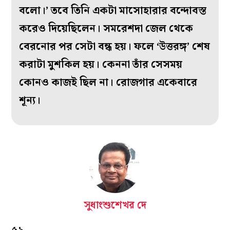
বলো।’ তবে তিনি একটা মাসোহারার বন্দোবস্ত
করেও দিয়েছিলেন। সমরেশদা জেল থেকে
বেরনোর পর সেটা বন্ধ হয়। ফলে ‘উত্তরঙ্গ’ শেষ
করাটা মুশকিল হয়। কেননা তাঁর সেসময়
কোনও কাজই ছিল না। রোজগার একেবারে
শূন্য।
সুধাংশুশেখর দে