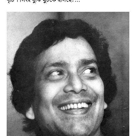
বৃটিশ সিংহ বুঝি মুচকে হাসছে?…”