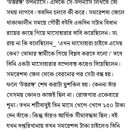
‘উত্তরঙ্গ’ উপন্যাসে। এদিকে সে-উপন্যাস লিখতে তো
সময় লাগবে। ততদিন চলবে কী করে। সমরেশদা জেলে
থাকাকালীন সময়ে গৌরী বউদি একদিন সটান বিধান
রায়ের কাছে গিয়ে মাসোহারার দাবি করেছিলেন। ডা.
রায় না কি বলেছিলেন⎯ ‘এখন মাসোহারা চাইতে এসেছ
কেন? তোমার স্বামীকে গিয়ে বিপ্লব করতে বলো।’ তবে
তিনি একটা মাসোহারার বন্দোবস্ত করেও দিয়েছিলেন।
সমরেশদা জেল থেকে বেরনোর পর সেটা বন্ধ হয়।
ফলে ‘উত্তরঙ্গ’ শেষ করাটা মুশকিল হয়। কেননা তাঁর
সেসময় কোনও কাজই ছিল না। রোজগার একেবারে
শূন্য। তখন শচীবাবুই তিন মাসে খেপে-খেপে ১৫০ টাকা
দেন তাঁকে। কিন্তু তাঁরও আর্থিক সীমাবদ্ধতা ছিল। বই
যখন দপ্তরিখানায় তখন সমরেশদা টাকা চাইলেও তিনি