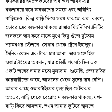
ফ্যাকটরির ইনস্পেকটরেট অব স্মল আর্মস-এর
নকশাঘরে বসে অবকাশের সময়ে এবং অবিশ্যি
বাড়িতেও। কিন্তু বাড়ি ফিরে সময় থাকতো কম। কারণ,
ভোররাত্রের অন্ধকার থাকতে রাস্তার মিউনিসিপ্যালিটির
জলকলে স্নান করে নাকে মুখে কিছু গুঁজে ছুটতাম
শ্যামনগর স্টেশনে, সেখান থেকে ট্রেনে ইছাপুর।
দৈনিক বেতন এক টাকা চার আনা। তার সঙ্গে ছিল
ওভারটাইমের অবদান, যার প্রতিটি পয়সাই ছিল এক
একটি অন্নের দানার মতো মূল্যবান। শুনেছি, তেজারতির
কারবারীদের কাছে, আসলের থেকে সুদের দাম বেশি।
আমার কাছে ওভারটাইমের মূল্য ছিল সেইরকম।
অতএব, বাড়ি থেকে বেরোতাম অন্ধকার থাকতে, যখন
বাড়ি ফিরে আসতাম, তখন আমার কুটিরে জ্বলতো