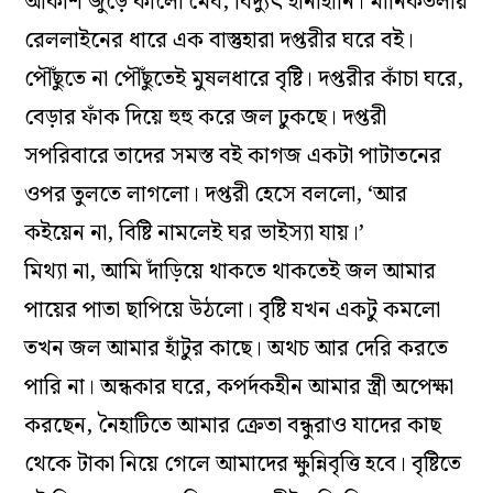
আকাশ জুড়ে কালো মেঘ, বিদ্যুৎ হানাহানি। মানিকতলায়
রেললাইনের ধারে এক বাস্তুহারা দপ্তরীর ঘরে বই।
পৌঁছুতে না পৌঁছুতেই মুষলধারে বৃষ্টি। দপ্তরীর কাঁচা ঘরে,
বেড়ার ফাঁক দিয়ে হুহু করে জল ঢুকছে। দপ্তরী
সপরিবারে তাদের সমস্ত বই কাগজ একটা পাটাতনের
ওপর তুলতে লাগলো। দপ্তরী হেসে বললো, ‘আর
কইয়েন না, বিষ্টি নামলেই ঘর ভাইস্যা যায়।’
মিথ্যা না, আমি দাঁড়িয়ে থাকতে থাকতেই জল আমার
পায়ের পাতা ছাপিয়ে উঠলো। বৃষ্টি যখন একটু কমলো
তখন জল আমার হাঁটুর কাছে। অথচ আর দেরি করতে
পারি না। অন্ধকার ঘরে, কপর্দকহীন আমার স্ত্রী অপেক্ষা
করছেন, নৈহাটিতে আমার ক্রেতা বন্ধুরাও যাদের কাছ
থেকে টাকা নিয়ে গেলে আমাদের ক্ষুন্নিবৃত্তি হবে। বৃষ্টিতে