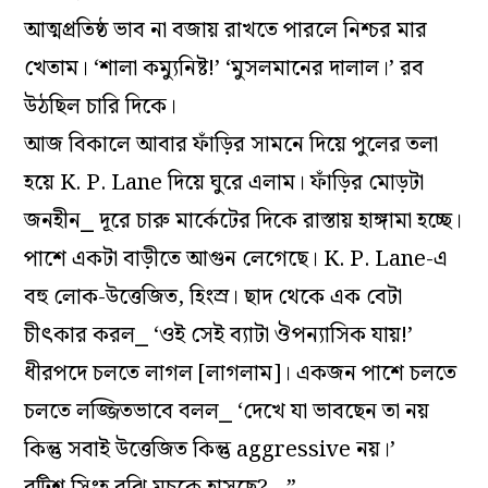
আত্মপ্রতিষ্ঠ ভাব না বজায় রাখতে পারলে নিশ্চর মার
খেতাম। ‘শালা কম্যুনিষ্ট!’ ‘মুসলমানের দালাল।’ রব
উঠছিল চারি দিকে।
আজ বিকালে আবার ফাঁড়ির সামনে দিয়ে পুলের তলা
হয়ে K. P. Lane দিয়ে ঘুরে এলাম। ফাঁড়ির মোড়টা
জনহীন⎯ দূরে চারু মার্কেটের দিকে রাস্তায় হাঙ্গামা হচ্ছে।
পাশে একটা বাড়ীতে আগুন লেগেছে। K. P. Lane-এ
বহু লোক-উত্তেজিত, হিংস্র। ছাদ থেকে এক বেটা
চীৎকার করল⎯ ‘ওই সেই ব্যাটা ঔপন্যাসিক যায়!’
ধীরপদে চলতে লাগল [লাগলাম]। একজন পাশে চলতে
চলতে লজ্জিতভাবে বলল⎯ ‘দেখে যা ভাবছেন তা নয়
কিন্তু সবাই উত্তেজিত কিন্তু aggressive নয়।’