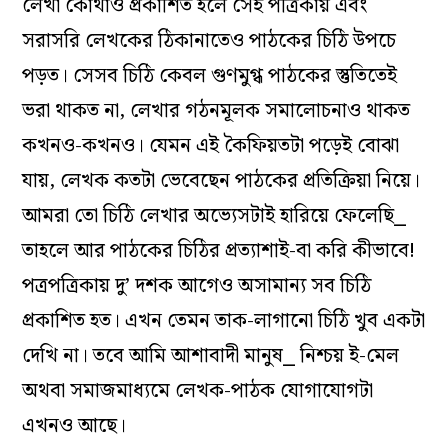
লেখা কোথাও প্রকাশিত হলে সেই পত্রিকায় এবং
সরাসরি লেখকের ঠিকানাতেও পাঠকের চিঠি উপচে
পড়ত। সেসব চিঠি কেবল গুণমুগ্ধ পাঠকের স্তুতিতেই
ভরা থাকত না, লেখার গঠনমূলক সমালোচনাও থাকত
কখনও-কখনও। যেমন এই কৈফিয়তটা পড়েই বোঝা
যায়, লেখক কতটা ভেবেছেন পাঠকের প্রতিক্রিয়া নিয়ে।
আমরা তো চিঠি লেখার অভ্যেসটাই হারিয়ে ফেলেছি⎯
তাহলে আর পাঠকের চিঠির প্রত্যাশাই-বা করি কীভাবে!
পত্রপত্রিকায় দু’ দশক আগেও অসামান্য সব চিঠি
প্রকাশিত হত। এখন তেমন তাক-লাগানো চিঠি খুব একটা
দেখি না। তবে আমি আশাবাদী মানুষ⎯ নিশ্চয় ই-মেল
অথবা সমাজমাধ্যমে লেখক-পাঠক যোগাযোগটা
এখনও আছে।