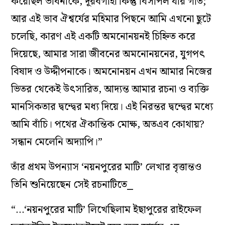
করেছিল ভাবনাকে, দূরবগাহী কিন্তু বিসর্পিল যার গতি;
আর এই ভাব ঐশ্বর্যের মহিমার পিছনে আমি এখনো ছুটে
চলেছি, কারণ এই একটি অমনোনয়নই চিহ্নিত করে
দিয়েছে, আমার সারা জীবনের অমনোনয়নের, যুগপৎ
বিষাদ ও উদ্দীপনাকে। অমনোনয়ন এখন আমার নিজের
ভিতর থেকেই উৎসারিত, আদ্যন্ত আমার রচনা ও ব্যক্তি
মানসিকতার দ্বন্দ্বের মধ্য দিয়ে। এই নিরন্তর দ্বন্দ্বের মধ্যে
আমি বাঁচি। পথের ঐকান্তিক মোক্ষ, অতএব কোথায়?
সন্ধান মেলেনি অদ্যাপি।”
তাঁর প্রথম উপন্যাস ‘নয়নপুরের মাটি’ লেখার বৃত্তান্তও
তিনি শুনিয়েছেন সেই রচনাটিতে⎯
“…‘নয়নপুরের মাটি’ লিখেছিলাম ইছাপুরের রাইফেল