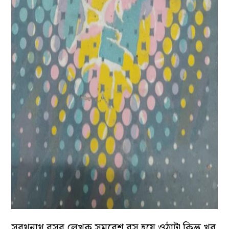
সুরথনাথ বসুর লেখক সমরেশ বসু হয়ে ওঠাটা কিন্তু খুব