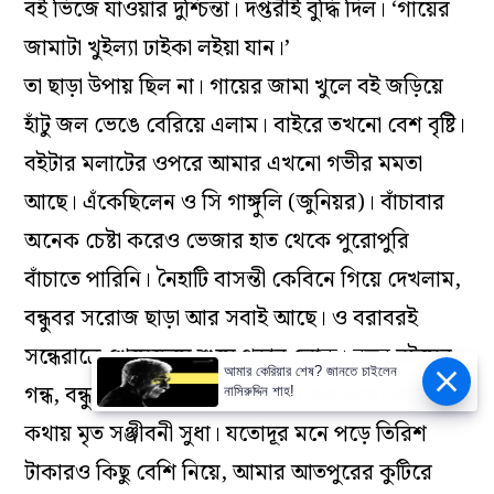
বই ভিজে যাওয়ার দুশ্চিন্তা। দপ্তরীই বুদ্ধি দিল। ‘গায়ের
জামাটা খুইল্যা ঢাইকা লইয়া যান।’
তা ছাড়া উপায় ছিল না। গায়ের জামা খুলে বই জড়িয়ে
হাঁটু জল ভেঙে বেরিয়ে এলাম। বাইরে তখনো বেশ বৃষ্টি।
বইটার মলাটের ওপরে আমার এখনো গভীর মমতা
আছে। এঁকেছিলেন ও সি গাঙ্গুলি (জুনিয়র)। বাঁচাবার
অনেক চেষ্টা করেও ভেজার হাত থেকে পুরোপুরি
বাঁচাতে পারিনি। নৈহাটি বাসন্তী কেবিনে গিয়ে দেখলাম,
বন্ধুবর সরোজ ছাড়া আর সবাই আছে। ও বরাবরই
সন্ধেরাত্রে খেয়েদেয়ে শুয়ে পড়ার লোক। নতুন বইয়ের
আমার কেরিয়ার শেষ? জানতে চাইলেন
গন্ধ, বন্ধুদের উষ্ণ অভ্যর্থনা গরম চা এক কাপ, এক
নাসিরুদ্দিন শাহ!
কথায় মৃত সঞ্জীবনী সুধা। যতোদূর মনে পড়ে তিরিশ
টাকারও কিছু বেশি নিয়ে, আমার আতপুরের কুটিরে