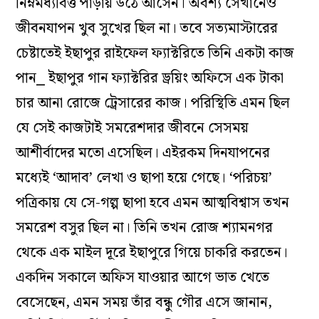
নিম্নমধ্যবিত্ত পাড়ায় উঠে আসেন। অবশ্য সেখানেও
জীবনযাপন খুব সুখের ছিল না। তবে সত্যমাস্টারের
চেষ্টাতেই ইছাপুর রাইফেল ফ্যাক্টরিতে তিনি একটা কাজ
পান⎯ ইছাপুর গান ফ্যাক্টরির ড্রয়িং অফিসে এক টাকা
চার আনা রোজে ট্রেসারের কাজ। পরিস্থিতি এমন ছিল
যে সেই কাজটাই সমরেশদার জীবনে সেসময়
আশীর্বাদের মতো এসেছিল। এইরকম দিনযাপনের
মধ্যেই ‘আদাব’ লেখা ও ছাপা হয়ে গেছে। ‘পরিচয়’
পত্রিকায় যে সে-গল্প ছাপা হবে এমন আত্মবিশ্বাস তখন
সমরেশ বসুর ছিল না। তিনি তখন রোজ শ্যামনগর
থেকে এক মাইল দূরে ইছাপুরে গিয়ে চাকরি করতেন।
একদিন সকালে অফিস যাওয়ার আগে ভাত খেতে
বেসেছেন, এমন সময় তাঁর বন্ধু গৌর এসে জানান,