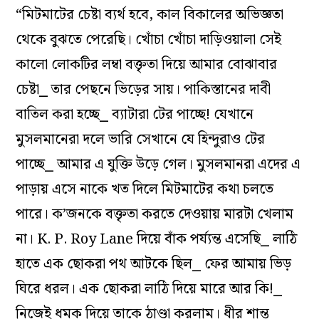
“মিটমাটের চেষ্টা ব্যর্থ হবে, কাল বিকালের অভিজ্ঞতা
থেকে বুঝতে পেরেছি। খোঁচা খোঁচা দাড়িওয়ালা সেই
কালো লোকটির লম্বা বক্তৃতা দিয়ে আমার বোঝাবার
চেষ্টা⎯ তার পেছনে ভিড়ের সায়। পাকিস্তানের দাবী
বাতিল করা হচ্ছে⎯ ব্যাটারা টের পাচ্ছে! যেখানে
মুসলমানেরা দলে ভারি সেখানে যে হিন্দুরাও টের
পাচ্ছে⎯ আমার এ যুক্তি উড়ে গেল। মুসলমানরা এদের এ
পাড়ায় এসে নাকে খত দিলে মিটমাটের কথা চলতে
পারে। ক’জনকে বক্তৃতা করতে দেওয়ায় মারটা খেলাম
না। K. P. Roy Lane দিয়ে বাঁক পৰ্য্যন্ত এসেছি⎯ লাঠি
হাতে এক ছোকরা পথ আটকে ছিল⎯ ফের আমায় ভিড়
ঘিরে ধরল। এক ছোকরা লাঠি দিয়ে মারে আর কি!⎯
নিজেই ধমক দিয়ে তাকে ঠাণ্ডা করলাম। ধীর শান্ত