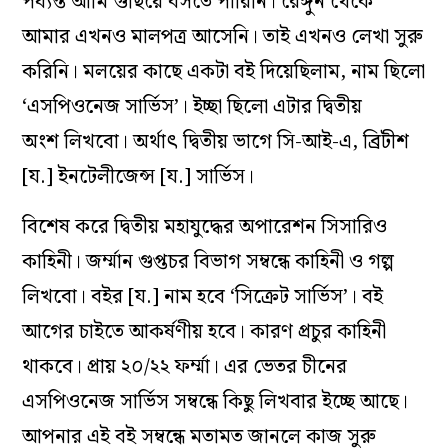
পর্য্যন্ত আমি গুছিয়ে বসতে পারিনি। রেঙ্গুন থেকে
আমার এখনও মালপত্র আসেনি। তাই এখনও লেখা সুরু
করিনি। মলয়ের কাছে একটা বই দিয়েছিলাম, নাম ছিলো
‘এসপিওনেজ সার্ভিস’। ইচ্ছা ছিলো এটার দ্বিতীয়
অংশ লিখবো। অর্থাৎ দ্বিতীয় ভাগে সি-আই-এ, ব্রিটীশ
[য.] ইনটেলীজেন্স [য.] সার্ভিস।
বিশেষ করে দ্বিতীয় মহাযুদ্ধের অপারেশন সিসারিও
কাহিনী। জর্ম্মান গুপ্তচর বিভাগ সম্বন্ধে কাহিনী ও গল্প
লিখবো। বইর [য.] নাম হবে ‘সিক্রেট সার্ভিস’। বই
আগের চাইতে আকর্ষণীয় হবে। কারণ প্রচুর কাহিনী
থাকবে। প্রায় ২০/২২ ফর্ম্মা। এর ভেতর চীনের
এসপিওনেজ সার্ভিস সম্বন্ধে কিছু লিখবার ইচ্ছে আছে।
আপনার এই বই সম্বন্ধে মতামত জানলে কাজ সুরু