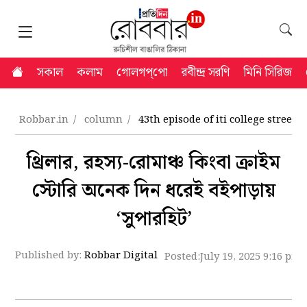
সকাল
কলাম
গোলগপ্‌পো
রবীন্দ্র সরণি
মিনি সিরিজ
Robbar.in
column
43th episode of iti college stree
থ্রিলার, রহস্য-রোমাঞ্চ কিংবা ক্রাইম
স্টোরি অনেক দিন ধরেই বইপাড়ায়
‘সুপারহিট’
Published by:
Robbar Digital
Posted:
July 19, 2025 9:16 pm