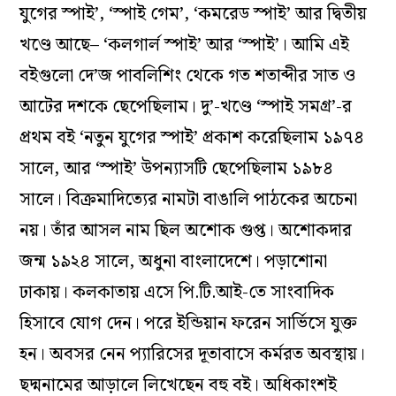
যুগের স্পাই’, ‘স্পাই গেম’, ‘কমরেড স্পাই’ আর দ্বিতীয়
খণ্ডে আছে– ‘কলগার্ল স্পাই’ আর ‘স্পাই’। আমি এই
বইগুলো দে’জ পাবলিশিং থেকে গত শতাব্দীর সাত ও
আটের দশকে ছেপেছিলাম। দু’-খণ্ডে ‘স্পাই সমগ্র’-র
প্রথম বই ‘নতুন যুগের স্পাই’ প্রকাশ করেছিলাম ১৯৭৪
সালে, আর ‘স্পাই’ উপন্যাসটি ছেপেছিলাম ১৯৮৪
সালে। বিক্রমাদিত্যের নামটা বাঙালি পাঠকের অচেনা
নয়। তাঁর আসল নাম ছিল অশোক গুপ্ত। অশোকদার
জন্ম ১৯২৪ সালে, অধুনা বাংলাদেশে। পড়াশোনা
ঢাকায়। কলকাতায় এসে পি.টি.আই-তে সাংবাদিক
হিসাবে যোগ দেন। পরে ইন্ডিয়ান ফরেন সার্ভিসে যুক্ত
হন। অবসর নেন প্যারিসের দূতাবাসে কর্মরত অবস্থায়।
ছদ্মনামের আড়ালে লিখেছেন বহু বই। অধিকাংশই