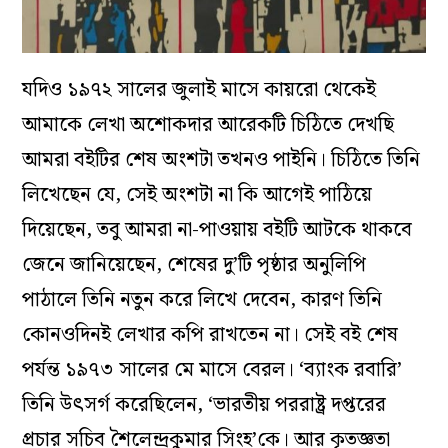
যদিও ১৯৭২ সালের জুলাই মাসে কায়রো থেকেই
আমাকে লেখা অশোকদার আরেকটি চিঠিতে দেখছি
আমরা বইটির শেষ অংশটা তখনও পাইনি। চিঠিতে তিনি
লিখেছেন যে, সেই অংশটা না কি আগেই পাঠিয়ে
দিয়েছেন, তবু আমরা না-পাওয়ায় বইটি আটকে থাকবে
জেনে জানিয়েছেন, শেষের দু’টি পৃষ্ঠার অনুলিপি
পাঠালে তিনি নতুন করে লিখে দেবেন, কারণ তিনি
কোনওদিনই লেখার কপি রাখতেন না। সেই বই শেষ
পর্যন্ত ১৯৭৩ সালের মে মাসে বেরল। ‘ব্যাংক রবারি’
তিনি উৎসর্গ করেছিলেন, ‘ভারতীয় পররাষ্ট্র দপ্তরের
প্রচার সচিব শৈলেন্দ্রকুমার সিংহ’কে। আর কৃতজ্ঞতা