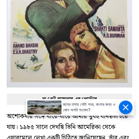
দ্য গ্রেট গ্যাম্বলার-এর পোস্টার
জলের তলায় গোটা শহর, বাংলার জন্য এ
কোন অশনি সংকেত?
অশোকদার সঙ্গে ধীরে-ধীরে আমার খুবই ঘনিষ্ঠতা হয়ে
যায়। ১৯৮৫ সালে দেখছি তিনি আমেরিকা থেকে
এয়ারমেলে লেখা একটি চিঠিতে জানিয়েছেন, তাঁর এবং