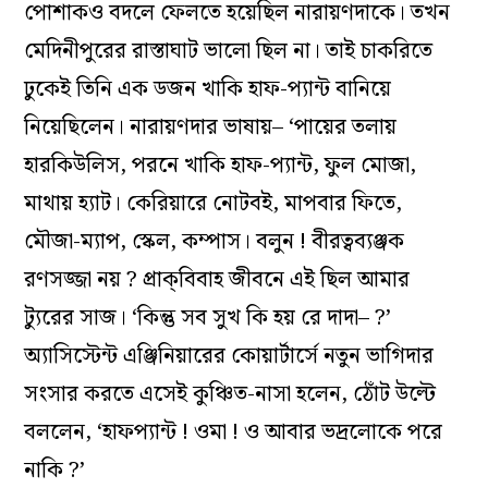
পোশাকও বদলে ফেলতে হয়েছিল নারায়ণদাকে। তখন
মেদিনীপুরের রাস্তাঘাট ভালো ছিল না। তাই চাকরিতে
ঢুকেই তিনি এক ডজন খাকি হাফ-প্যান্ট বানিয়ে
নিয়েছিলেন। নারায়ণদার ভাষায়– ‘পায়ের তলায়
হারকিউলিস, পরনে খাকি হাফ-প্যান্ট, ফুল মোজা,
মাথায় হ্যাট। কেরিয়ারে নোটবই, মাপবার ফিতে,
মৌজা-ম্যাপ, স্কেল, কম্পাস। বলুন ! বীরত্বব্যঞ্জক
রণসজ্জা নয় ? প্রাক্‌বিবাহ জীবনে এই ছিল আমার
ট্যুরের সাজ। ‘কিন্তু সব সুখ কি হয় রে দাদা– ?’
অ্যাসিস্টেন্ট এঞ্জিনিয়ারের কোয়ার্টার্সে নতুন ভাগিদার
সংসার করতে এসেই কুঞ্চিত-নাসা হলেন, ঠোঁট উল্টে
বললেন, ‘হাফপ্যান্ট ! ওমা ! ও আবার ভদ্রলোকে পরে
নাকি ?’