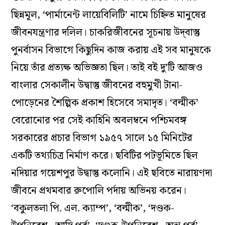
ছিন্নমূল, ‘পার্মানেন্ট লায়েবিলিটি’ নামে চিহ্নিত মানুষের
জীবনযন্ত্রণার দলিল। চাকরিজীবনের সূচনায় উদ্‌বাস্তু
পুনর্বাসন বিভাগে কিছুদিন কাজ করায় এই সব মানুষকে
নিয়ে তাঁর প্রত্যক্ষ অভিজ্ঞতা ছিল। তাই বই দু’টি আজও
বাংলার সেকালীন উদ্বাস্তু জীবনের বহুমুখী টানা-
পোড়েনের শৈল্পিক প্রকাশ হিসেবে সমাদৃত। ‘বল্মীক’
বেরোনোর পর সেই কাহিনি অবলম্বনে পশ্চিমবঙ্গ
সরকারের প্রচার বিভাগ ১৯৫৭ সালে ১৫ মিনিটের
একটি তথ্যচিত্র নির্মাণ করে। ছবিটির পটভূমিতে ছিল
নদিয়ার গয়েশপুর উদ্বাস্তু কলোনি। এই ছবিতে নারায়ণদা
জীবনে প্রথমবার রুপোলি পর্দায় অভিনয় করেন।
‘বকুলতলা পি. এল. ক্যাম্প’, ‘বল্মীক’, ‘দণ্ডক-