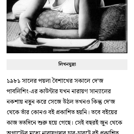
লিখনমুদ্রা
১৯৮১ সালের পয়লা বৈশাখের সকালে দে’জ
পাবলিশিং-এর কাউন্টার যখন নারায়ণ সান্যালের
নকশায় নতুন করে সেজে উঠল তখনও কিন্তু দে’জ
থেকে তাঁর কোনও বই প্রকাশিত হয়নি। তবে বইয়ের
কাজ ততদিনে শুরু হয়ে গেছে। সেই বছরই জুন থেকে
অগাস্টের মধ্যে নারায়ণদার চার-চারটে বই প্রকাশিত