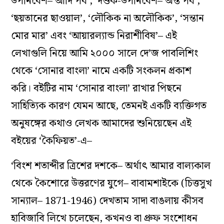
উপনিবেশ– আদি পর্ব’, ‘দণ্ডক-উপনিবেশ– অন্ত পর্ব’,
‘ছয়তানের ছাওয়াল’, ‘লৌকিক না অলৌকিক’, ‘সন্তান
মোর মার’ এবং ‘আয়ারল্যান্ড নিরাশীবিষ’– এই
লেখাগুলি নিয়ে আমি ২০০০ সালে দে’জ পাবলিশিং
থেকে ‘সোনার বাংলা’ নামে একটি সংকলন প্রকাশ
করি। বইটির নাম ‘সোনার বাংলা’ রাখার পিছনে
সাহিত্যিক কারণ যেমন আছে, তেমনই একটি ব্যক্তিগত
অনুষঙ্গের কথাও লেখক আমাদের শুনিয়েছেন এই
বইয়ের ‘কৈফিয়ত’-এ–
‘বিংশ শতাব্দীর ত্রিশের দশকে– অর্থাৎ আমার বাল্যকাল
থেকে কৈশোরে উত্তরণের যুগে– বাবামশাইকে (চিত্তসুখ
সান্যাল– 1871-1946) দেখতাম সাদা বাঙলায় কীসব
হাবিজাবি লিখে চলেছেন, কখনও বা প্রুফ সংশোধন