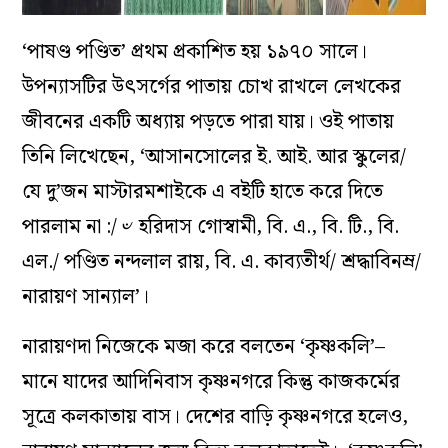
‘পাষণ্ড পণ্ডিত’ প্রথম প্রকাশিত হয় ১৯৭০ সালে।
উপন্যাসটির উৎসর্গের পাতায় চোখ রাখলে লেখকের
জীবনের একটি অধ্যায় পড়তে পারা যায়। ওই পাতায়
তিনি লিখেছেন, ‘আসানসোলের ই. আই. আর স্কুলের/
যে দু’জন মাস্টারমশাইকে এ বইটি হাতে করে দিতে
পারলাম না :/ ৺ হরিদাস গোস্বামী, বি. এ., বি. টি., বি.
এল./ পণ্ডিত নন্দলাল রায়, বি. এ. কাব্যতীর্থ/ শ্রদ্ধাবিনম্র/
নারায়ণ সান্যাল’।
নারায়ণদা নিজেকে মজা করে বলতেন ‘কৃষ্ণকলি’–
মানে যাদের আদিনিবাস কৃষ্ণনগরে কিন্তু কাজকর্মের
সূত্রে কলকাতায় বাস। দেশের বাড়ি কৃষ্ণনগরে হলেও,