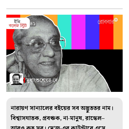
নারায়ণ সান্যালের বইয়ের সব অদ্ভুততর নাম।
বিশ্বাসঘাতক, প্রবঞ্চক, না-মানুষ, রাস্কেল–
আরও কত সব। দে’জ-এর কাউন্টারে এসে