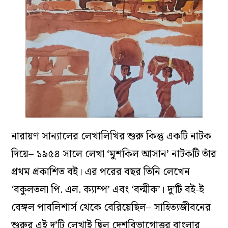
নারায়ণ সান্যালের লেখালিখির শুরু কিন্তু একটি নাটক
দিয়ে– ১৯৫৪ সালে লেখা ‘মুশকিল আসান’ নাটকটি তাঁর
প্রথম প্রকাশিত বই। এর পরের বছর তিনি লেখেন
‘বকুলতলা পি. এল. ক্যাম্প’ এবং ‘বল্মীক’। দু’টি বই-ই
বেঙ্গল পাবলিশার্স থেকে বেরিয়েছিল– সাহিত্যজীবনের
শুরুর এই দু’টি লেখাই ছিল দেশবিভাগোত্তর বাংলার