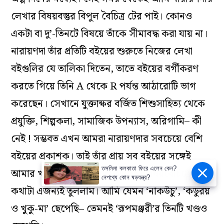
লেখার বিষয়বস্তুর বিপুল বৈচিত্র টের পাই। কোনও
একটা বা দু’-তিনটে বিষয়ে তাঁকে সীমাবদ্ধ করা যায় না।
নারায়ণদা তাঁর প্রতিটি বইয়ের শুরুতে নিজের লেখা
বইগুলির যে তালিকা দিতেন, তাতে বইয়ের বর্গীকরণ
করতে গিয়ে তিনি A থেকে R পর্যন্ত আঠারোটি ভাগ
করেছেন। সেখানে যুক্তাক্ষর বর্জিত শিশুসাহিত্য থেকে
প্রযুক্তি, শিল্পকলা, সামাজিক উপন্যাস, অরিগামি– কী
নেই ! সম্ভবত এখন আমরা নারায়ণদার সবচেয়ে বেশি
বইয়ের প্রকাশক। তাই তাঁর প্রায় সব বইয়ের সঙ্গেই
তসলিমা কলকাতা ফিরে এলেন কেন?
আমার খানিকটা পরিচয় তো আছেই। বিষয়বৈচিত্রের
নেপথ্যে কোন ষড়যন্ত্র?
কথাটা এজন্যই তুললাম। আমি যেমন ‘নাকউঁচু’, ‘কডুরয়
ও খুকু-মা’ ছেপেছি– তেমনই ‘রূপমঞ্জরী’র তিনটি খণ্ডও