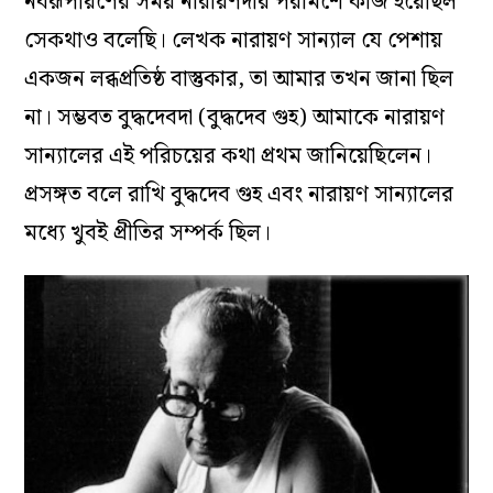
নবরূপায়ণের সময় নারায়ণদার পরামর্শে কাজ হয়েছিল
সেকথাও বলেছি। লেখক নারায়ণ সান্যাল যে পেশায়
একজন লব্ধপ্রতিষ্ঠ বাস্তুকার, তা আমার তখন জানা ছিল
না। সম্ভবত বুদ্ধদেবদা (বুদ্ধদেব গুহ) আমাকে নারায়ণ
সান্যালের এই পরিচয়ের কথা প্রথম জানিয়েছিলেন।
প্রসঙ্গত বলে রাখি বুদ্ধদেব গুহ এবং নারায়ণ সান্যালের
মধ্যে খুবই প্রীতির সম্পর্ক ছিল।