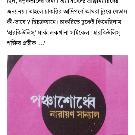
ছিল, বড়কর্তাদের জন্য। অ্যাসিস্টেন্ট এঞ্জিনিয়ারদের
জন্য নয়। তাহলে চাকরির আদিপর্বে আমরা ট্যুরে যেতাম
কী-ভাবে ? দ্বিচক্রযানে। চাকরিতে ঢুকেই কিনেছিলাম
‘হারকিউলিস্’ মার্কা একখানা সাইকেল। হারকিউলিস্
শক্তির প্রতীক।…’