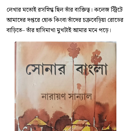
লেখার মতোই রসস্নিগ্ধ ছিল তাঁর ব্যক্তিত্ব। কলেজ স্ট্রিটে
আমাদের দপ্তরে হোক কিংবা তাঁদের চক্রবেড়িয়া রোডের
বাড়িতে– তাঁর হাসিমাখা মুখটাই আমার মনে পড়ে।