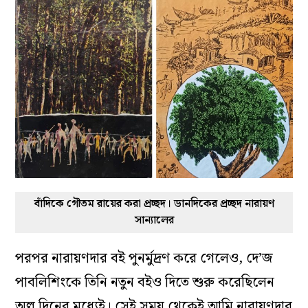
বাঁদিকে গৌতম রায়ের করা প্রচ্ছদ। ডানদিকের প্রচ্ছদ নারায়ণ
সান্যালের
পরপর নারায়ণদার বই পুনর্মুদ্রণ করে গেলেও, দে’জ
পাবলিশিংকে তিনি নতুন বইও দিতে শুরু করেছিলেন
অল্প দিনের মধ্যেই। সেই সময় থেকেই আমি নারায়ণদার