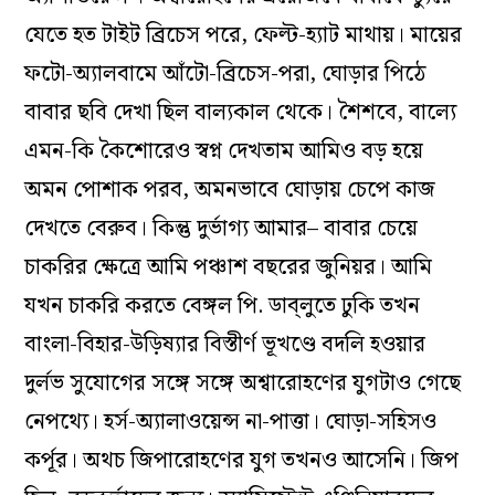
যেতে হত টাইট ব্রিচেস পরে, ফেল্ট-হ্যাট মাথায়। মায়ের
ফটো-অ্যালবামে আঁটো-ব্রিচেস-পরা, ঘোড়ার পিঠে
বাবার ছবি দেখা ছিল বাল্যকাল থেকে। শৈশবে, বাল্যে
এমন-কি কৈশোরেও স্বপ্ন দেখতাম আমিও বড় হয়ে
অমন পোশাক পরব, অমনভাবে ঘোড়ায় চেপে কাজ
দেখতে বেরুব। কিন্তু দুর্ভাগ্য আমার– বাবার চেয়ে
চাকরির ক্ষেত্রে আমি পঞ্চাশ বছরের জুনিয়র। আমি
যখন চাকরি করতে বেঙ্গল পি. ডাব্‌লুতে ঢুকি তখন
বাংলা-বিহার-উড়িষ্যার বিস্তীর্ণ ভূখণ্ডে বদলি হওয়ার
দুর্লভ সুযোগের সঙ্গে সঙ্গে অশ্বারোহণের যুগটাও গেছে
নেপথ্যে। হর্স-অ্যালাওয়েন্স না-পাত্তা। ঘোড়া-সহিসও
কর্পূর। অথচ জিপারোহণের যুগ তখনও আসেনি। জিপ