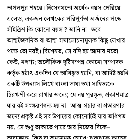
ভাগলপুর শহরে। হিসেবমতো অর্ধেক বয়স পেরিয়ে
এলেও, একজন লেখকের পরিপূর্ণতা অর্জনের পক্ষে
সাঁইত্রিশ কি কোনো বয়স ? জানি না। তবে
আত্মজৈবনিক বা আত্ম-সমালোচনামূলক কিছু লেখার
পক্ষে তো নয়ই। বিশেষত, সে যদি হয় আমার মতো
কেউ, নগণ্য; অলৌকিক দৃষ্টিসম্পন্ন কোনো সম্পাদক
কর্তৃক হঠাৎ একদিন যে আবিষ্কৃত হয়নি, বা আদিষ্ট হয়নি
একটি উপন্যাস লিখে বাংলা ভাষা তথা সাহিত্যকে
চিরঋণী করে রাখার জন্যে; যে নয় পুরস্কৃত, প্রকাশমাত্র
যার বই সংস্করণধন্য হয় না। আত্ম-প্রচার বা প্রতারণার
জন্যে প্রকৃষ্ট এই সব উপায়ের কোনোটিই যার অধিগত
নয়, সে শুধু তাকাতে পারে তার নিজের দিকে–
ভারাক্রান্ত, কিছু বা অন্যমনষ্ক চোখে: ঝকঝকে কাচের