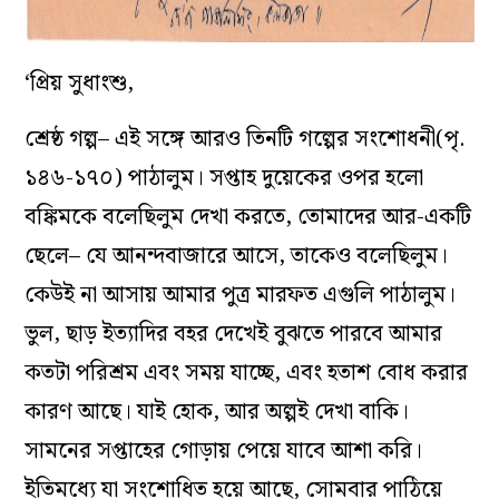
‘প্রিয় সুধাংশু,
শ্রেষ্ঠ গল্প– এই সঙ্গে আরও তিনটি গল্পের সংশোধনী(পৃ.
১৪৬-১৭০) পাঠালুম। সপ্তাহ দুয়েকের ওপর হলো
বঙ্কিমকে বলেছিলুম দেখা করতে, তোমাদের আর-একটি
ছেলে– যে আনন্দবাজারে আসে, তাকেও বলেছিলুম।
কেউই না আসায় আমার পুত্র মারফত এগুলি পাঠালুম।
ভুল, ছাড় ইত্যাদির বহর দেখেই বুঝতে পারবে আমার
কতটা পরিশ্রম এবং সময় যাচ্ছে, এবং হতাশ বোধ করার
কারণ আছে। যাই হোক, আর অল্পই দেখা বাকি।
সামনের সপ্তাহের গোড়ায় পেয়ে যাবে আশা করি।
ইতিমধ্যে যা সংশোধিত হয়ে আছে, সোমবার পাঠিয়ে