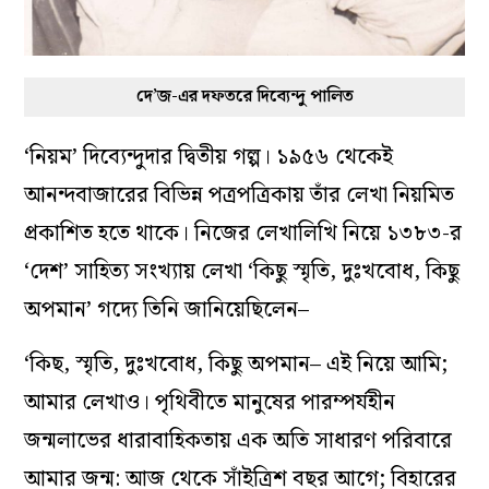
দে’জ-এর দফতরে দিব্যেন্দু পালিত
‘নিয়ম’ দিব্যেন্দুদার দ্বিতীয় গল্প। ১৯৫৬ থেকেই
আনন্দবাজারের বিভিন্ন পত্রপত্রিকায় তাঁর লেখা নিয়মিত
প্রকাশিত হতে থাকে। নিজের লেখালিখি নিয়ে ১৩৮৩-র
‘দেশ’ সাহিত্য সংখ্যায় লেখা ‘কিছু স্মৃতি, দুঃখবোধ, কিছু
অপমান’ গদ্যে তিনি জানিয়েছিলেন–
‘কিছ, স্মৃতি, দুঃখবোধ, কিছু অপমান– এই নিয়ে আমি;
আমার লেখাও। পৃথিবীতে মানুষের পারম্পর্যহীন
জন্মলাভের ধারাবাহিকতায় এক অতি সাধারণ পরিবারে
আমার জন্ম: আজ থেকে সাঁইত্রিশ বছর আগে; বিহারের