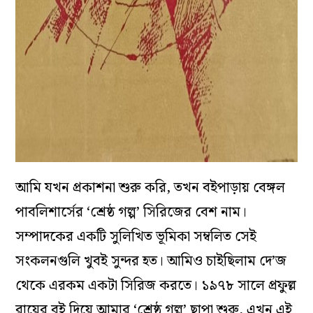
আমি যখন প্রকাশনা শুরু করি, তখন বইপাড়ায় বেঙ্গল
পাবলিশার্সের ‘শ্রেষ্ঠ গল্প’ সিরিজের বেশ নাম।
সম্পাদকের একটি সুলিখিত ভূমিকা সম্বলিত সেই
সংকলনগুলি খুবই সুন্দর হত। আমিও চাইছিলাম দে’জ
থেকে এরকম একটা সিরিজ করতে। ১৯৭৮ সালে প্রফুল্ল
রায়ের বই দিয়ে আমার ‘শ্রেষ্ঠ গল্প’ ছাপা শুরু, এখন এই