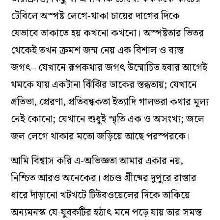
টেবিলে অস্পষ্ট লেগে-থাকা চায়ের দাগের দিকে
যেভাবে তাকাতে হয় কখনো কখনো। অস্পষ্টতার ভিতর
থেকেই তখন ক্রমশ জন্ম নেয় এক বিশাল ও ব্যস্ত
জগৎ– যেখানে রূপকথার জগৎ উন্মোচিত হবার আগেই
থমকে যায় একটানা ঝিঁঝিঁর ডাকের স্তব্ধতায়; যেখানে
প্রতিভা, প্রেরণা, প্রতিবন্ধকতা ইত্যাদি গালভরা কথার মূল্য
নেই কোনো; যেখানে শুধুই স্মৃতি এক ও অসংখ্য; জলে
জল লেগে থাকার মতো জড়িয়ে আছে পরস্পরকে।
আমি বিশ্বাস করি এ-অভিজ্ঞতা আমার একার নয়,
নিশ্চিত আরও অনেকের। প্রচণ্ড গ্রীষ্মের দুপুরে রাস্তার
ধারে দাঁড়ানো খটখটে টিউবওয়েলের দিকে তাকিয়ে
অন্যমনস্ক যে-যুবকটির হঠাৎ মনে পড়ে যায় তার সমস্ত