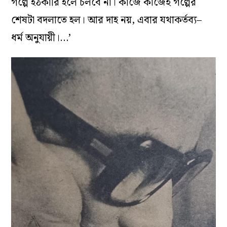
গল্পে হঠকারি হলে চলবে না। কাজে কাজেই গল্পের
শেষটা বদলাতে হল। আর দাহ নয়, এবার যথাকর্তব্য–
ধর্ম অনুযায়ী।…’