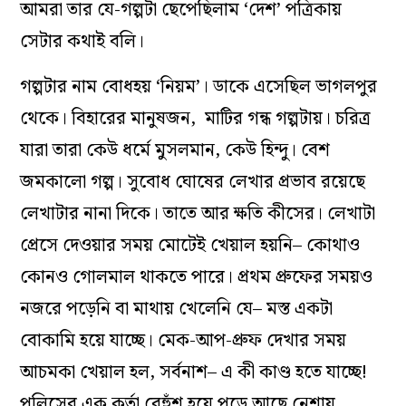
আমরা তার যে-গল্পটা ছেপেছিলাম ‘দেশ’ পত্রিকায়
সেটার কথাই বলি।
গল্পটার নাম বোধহয় ‘নিয়ম’। ডাকে এসেছিল ভাগলপুর
থেকে। বিহারের মানুষজন, মাটির গন্ধ গল্পটায়। চরিত্র
যারা তারা কেউ ধর্মে মুসলমান, কেউ হিন্দু। বেশ
জমকালো গল্প। সুবোধ ঘোষের লেখার প্রভাব রয়েছে
লেখাটার নানা দিকে। তাতে আর ক্ষতি কীসের। লেখাটা
প্রেসে দেওয়ার সময় মোটেই খেয়াল হয়নি– কোথাও
কোনও গোলমাল থাকতে পারে। প্রথম প্রুফের সময়ও
নজরে পড়েনি বা মাথায় খেলেনি যে– মস্ত একটা
বোকামি হয়ে যাচ্ছে। মেক-আপ-প্রুফ দেখার সময়
আচমকা খেয়াল হল, সর্বনাশ– এ কী কাণ্ড হতে যাচ্ছে!
পুলিসের এক কর্তা বেহুঁশ হয়ে পড়ে আছে নেশায়,