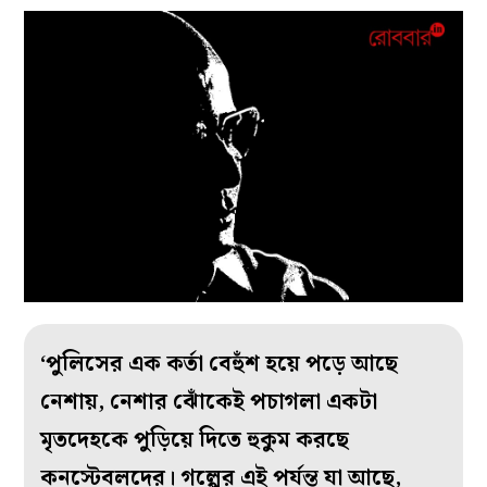
‘পুলিসের এক কর্তা বেহুঁশ হয়ে পড়ে আছে
নেশায়, নেশার ঝোঁকেই পচাগলা একটা
মৃতদেহকে পুড়িয়ে দিতে হুকুম করছে
কনস্টেবলদের। গল্পের এই পর্যন্ত যা আছে,