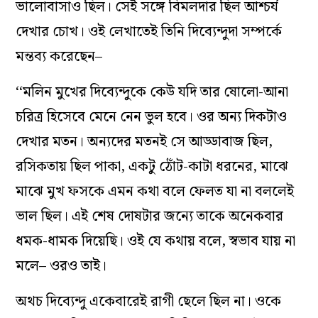
ভালোবাসাও ছিল। সেই সঙ্গে বিমলদার ছিল আশ্চর্য
দেখার চোখ। ওই লেখাতেই তিনি দিব্যেন্দুদা সম্পর্কে
মন্তব্য করেছেন–
‘‘মলিন মুখের দিব্যেন্দুকে কেউ যদি তার ষোলো-আনা
চরিত্র হিসেবে মেনে নেন ভুল হবে। ওর অন্য দিকটাও
দেখার মতন। অন্যদের মতনই সে আড্ডাবাজ ছিল,
রসিকতায় ছিল পাকা, একটু ঠোঁট-কাটা ধরনের, মাঝে
মাঝে মুখ ফসকে এমন কথা বলে ফেলত যা না বললেই
ভাল ছিল। এই শেষ দোষটার জন্যে তাকে অনেকবার
ধমক-ধামক দিয়েছি। ওই যে কথায় বলে, স্বভাব যায় না
মলে– ওরও তাই।
অথচ দিব্যেন্দু একেবারেই রাগী ছেলে ছিল না। ওকে